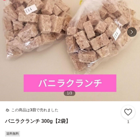
1
/
3
この商品は
3日
で売れました
い
バニラクランチ 300g【2袋】
1
送料無料