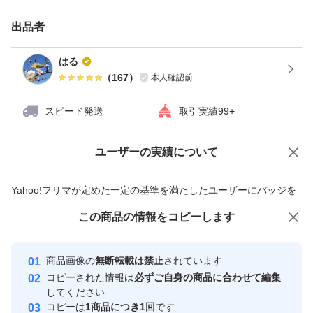
出品者
一定期間出品し、売れない商品は出品を取り消す場合もご
ざいます。ご了承ください。
はる
（
167
）
本人確認前
スピード発送
取引実績99+
ユーザーの実績について
価格の相談
商品への質問
商品への質問からの値下げ交渉、不適切なカテゴリ変更依頼は禁止です
Yahoo!フリマが定めた一定の基準を満たしたユーザーにバッジを
付与しています
この商品をみている人にオススメ
この商品の情報をコピーします
安心取引出品者
最大10%対象
最大10%対象
最大10%対象
Yahoo!フリマの基準をクリアした安
安心取引出品者
商品画像の
無断転載は禁止
されています
心・安全なユーザーです
コピーされた情報は
必ずご自身の商品に合わせて編集
取引実績
してください
コピーは
1商品につき1回
です