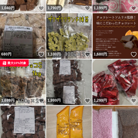
いいね！
いいね！
1,040
円
1,790
円
1,199
円
いいね！
いいね！
680
円
1,100
円
1,680
円
最大10%対象
いいね！
いいね！
1,699
円
1,999
円
1,299
円