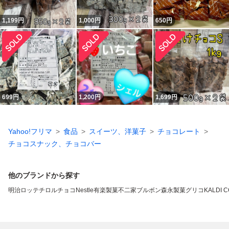
1,199
円
1,000
円
650
円
699
円
1,200
円
1,699
円
Yahoo!フリマ
食品
スイーツ、洋菓子
チョコレート
チョコスナック、チョコバー
他のブランドから探す
明治
ロッテ
チロルチョコ
Nestle
有楽製菓
不二家
ブルボン
森永製菓
グリコ
KALDI 