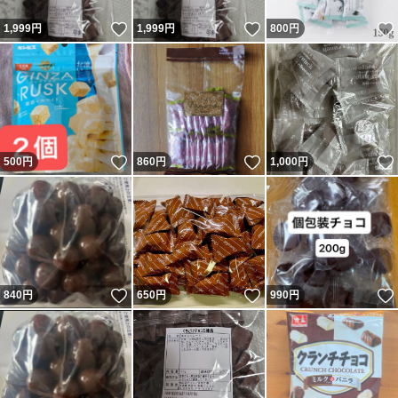
いいね！
いいね！
1,999
円
1,999
円
800
円
いいね！
いいね！
500
円
860
円
1,000
円
いいね！
いいね！
840
円
650
円
990
円