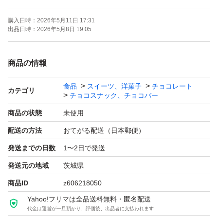
購入日時：
2026年5月11日 17:31
★ゆうパケットポストにて、食品衛生法適合の食品保存袋
出品日時：
2026年5月8日 19:05
に入れ、衛生面及び気温の影響を最小限に抑えることを考
慮し、郵便局内窓口ポストへ投函いたします。
商品の情報
お受け取り方法は、通常のポスト配達以外に、ご購入者さ
食品
スイーツ、洋菓子
チョコレート
まが指定した郵便局・ローソン・ミニストップ・はこぽす
カテゴリ
チョコスナック、チョコバー
で商品を受取ることもできますので、ご不在時の心配もな
商品の状態
未使用
く、ご自身のタイミングで、お好きな時間にお好きな場所
配送の方法
おてがる配送（日本郵便）
での受け取りができます。
発送までの日数
1〜2日で発送
★お手元に届きましたら、お早めにご開封ください。
発送元の地域
茨城県
商品ID
z606218050
詳細は写真にてご確認いただき、ご了承いただけました
Yahoo!フリマは全品送料無料・匿名配送
代金は運営が一旦預かり、評価後、出品者に支払われます
ら、ご購入よろしくお願いいたします。