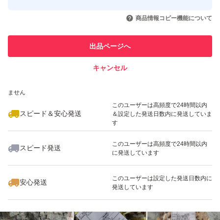
このユーザーはYahoo!フリマの取
取引実績◯+
いいね！
いいね！
1,150
円
1,199
円
1,100
円
引を完了させた実績があります
商品情報コピー機能について
最大10%対象
このユーザーは他フリマサービス
他フリマ実績◯+
出品ページへ
での取引実績があります
キャンセル
スピード&安心発送
いいね！
いいね！
1,100
※このバッジは実績に基づく表示であり、発送を保証しているものではあり
円
1,100
円
1,100
円
ません
このユーザーは高頻度で24時間以内
スピード＆安心発送
＆設定した発送日数内に発送していま
す
このユーザーは高頻度で24時間以内
スピード発送
に発送しています
いいね！
いいね！
1,000
円
1,040
円
1,000
円
最大10%対象
最大10%対象
このユーザーは設定した発送日数内に
安心発送
発送しています