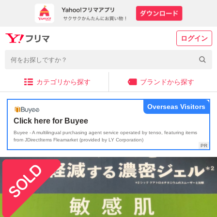
ログイン
カテゴリから探す
ブランドから探す
Overseas Visitors
Click here for Buyee
Buyee - A multilingual purchasing agent service operated by tenso, featuring items
from JDirectItems Fleamarket (provided by LY Corporation)