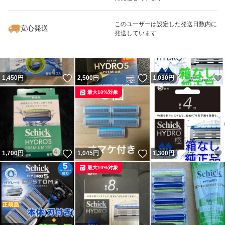
いいね！
いいね！
2,500
円
2,750
円
3,498
円
最大10%対象
このユーザーは設定した発送日数内に
安心発送
発送しています
いいね！
いいね！
1,450
円
2,500
円
1,030
円
最大10%対象
いいね！
いいね！
1,700
円
1,045
円
1,300
円
最大10%対象