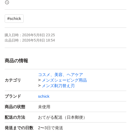
ルして摩擦を軽減
●「フリップ式トリマー」で細かい部分も簡単に剃れる
#
schick
別途出品しております、シックハイドロ5 プレミアム 敏
購入日時：
2026年5月8日 23:25
感肌用 本体替刃セットから取り出しての発送となりま
出品日時：
2026年5月8日 18:54
す。ドラックストア他量販店で販売されているパッケージ
はございませんが、エアパッキンにて梱包の上発送致しま
商品の情報
す。
コスメ、美容、ヘアケア
ご理解、ご了承の上ご購入お願い致します。
カテゴリ
メンズシェービング用品
メンズ剃刀替え刃
ブランド
schick
商品の状態
未使用
配送の方法
おてがる配送（日本郵便）
発送までの日数
2〜3日で発送