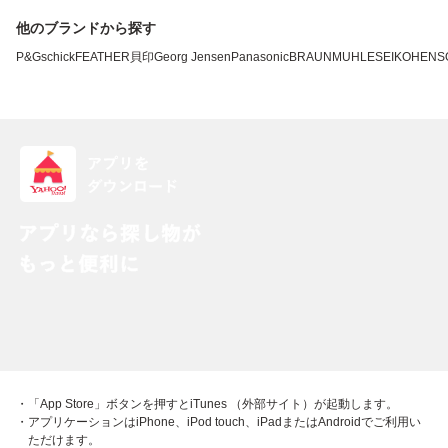
他のブランドから探す
P&G
schick
FEATHER
貝印
Georg Jensen
Panasonic
BRAUN
MUHLE
SEIKO
HENS
・「App Store」ボタンを押すとiTunes （外部サイト）が起動します。
・アプリケーションはiPhone、iPod touch、iPadまたはAndroidでご利用い
ただけます。