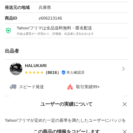
発送元の地域
兵庫県
商品ID
z606213146
Yahoo!フリマは全品送料無料・匿名配送
代金は運営が一旦預かり、評価後、出品者に支払われます
出品者
HALUKARI
（
8616
）
本人確認済
スピード発送
取引実績99+
ユーザーの実績について
価格の相談
商品への質問
商品への質問からの値下げ交渉、不適切なカテゴリ変更依頼は禁止です
Yahoo!フリマが定めた一定の基準を満たしたユーザーにバッジを
付与しています
この商品をみている人にオススメ
この商品の情報をコピーします