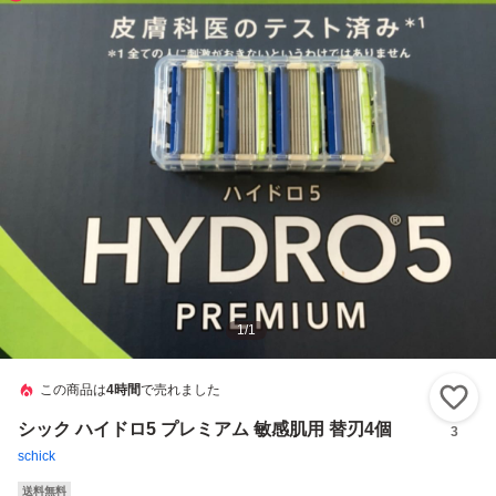
1
/
1
この商品は
4時間
で売れました
い
シック ハイドロ5 プレミアム 敏感肌用 替刃4個
3
schick
送料無料