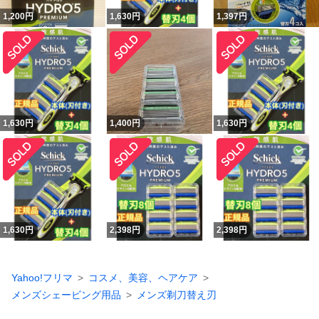
1,200
円
1,630
円
1,397
円
1,630
円
1,400
円
1,630
円
1,630
円
2,398
円
2,398
円
Yahoo!フリマ
コスメ、美容、ヘアケア
メンズシェービング用品
メンズ剃刀替え刃