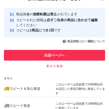
安心取引出品者
最大10%対象
最大10%対象
Yahoo!フリマの基準をクリアした安
安心取引出品者
商品画像の
無断転載は禁止
されています
心・安全なユーザーです
コピーされた情報は
必ずご自身の商品に合わせて編集
取引実績
してください
コピーは
1商品につき1回
です
このユーザーはYahoo!フリマの取
取引実績◯+
いいね！
いいね！
1,298
円
1,630
円
2,398
円
引を完了させた実績があります
商品情報コピー機能について
最大10%対象
このユーザーは他フリマサービス
他フリマ実績◯+
出品ページへ
での取引実績があります
キャンセル
スピード&安心発送
いいね！
いいね！
1,600
※このバッジは実績に基づく表示であり、発送を保証しているものではあり
円
1,050
円
2,380
円
ません
最大10%対象
このユーザーは高頻度で24時間以内
スピード＆安心発送
＆設定した発送日数内に発送していま
す
このユーザーは高頻度で24時間以内
スピード発送
に発送しています