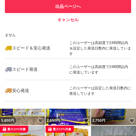
このユーザーは他フリマサービス
他フリマ実績◯+
出品ページへ
での取引実績があります
キャンセル
スピード&安心発送
いいね！
いいね！
5,000
※このバッジは実績に基づく表示であり、発送を保証しているものではあり
円
8,750
円
2,680
円
ません
最大10%対象
最大10%対象
このユーザーは高頻度で24時間以内
スピード＆安心発送
＆設定した発送日数内に発送していま
す
このユーザーは高頻度で24時間以内
スピード発送
に発送しています
いいね！
いいね！
5,150
円
6,916
円
5,500
円
このユーザーは設定した発送日数内に
安心発送
発送しています
いいね！
いいね！
5,800
円
2,650
円
2,750
円
最大10%対象
最大10%対象