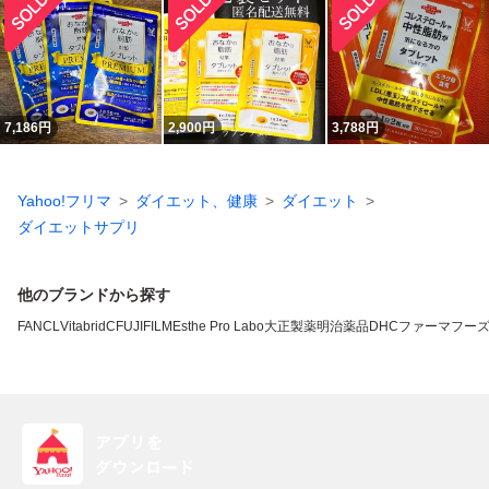
7,186
円
2,900
円
3,788
円
Yahoo!フリマ
ダイエット、健康
ダイエット
ダイエットサプリ
他のブランドから探す
FANCL
VitabridC
FUJIFILM
Esthe Pro Labo
大正製薬
明治薬品
DHC
ファーマフー