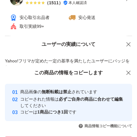
（
1511
）
本人確認済
安心取引出品者
安心発送
取引実績99+
ユーザーの実績について
価格の相談
商品への質問
商品への質問からの値下げ交渉、不適切なカテゴリ変更依頼は禁止です
Yahoo!フリマが定めた一定の基準を満たしたユーザーにバッジを
付与しています
この商品をみている人にオススメ
この商品の情報をコピーします
安心取引出品者
最大10%対象
最大10%対象
最大10%対象
Yahoo!フリマの基準をクリアした安
安心取引出品者
商品画像の
無断転載は禁止
されています
心・安全なユーザーです
コピーされた情報は
必ずご自身の商品に合わせて編集
取引実績
してください
コピーは
1商品につき1回
です
このユーザーはYahoo!フリマの取
取引実績◯+
いいね！
いいね！
5,000
円
7,200
円
7,200
円
引を完了させた実績があります
商品情報コピー機能について
最大10%対象
最大10%対象