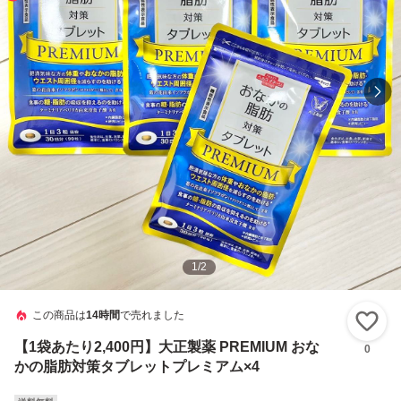
1
/
2
この商品は
14時間
で売れました
い
【1袋あたり2,400円】大正製薬 PREMIUM おな
0
かの脂肪対策タブレットプレミアム×4