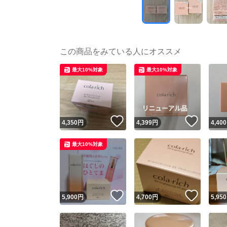
この商品をみている人にオススメ
最大10%対象
最大10%対象
いいね！
いいね
4,350
円
4,399
円
4,400
最大10%対象
いいね！
いいね
5,900
円
4,700
円
5,950