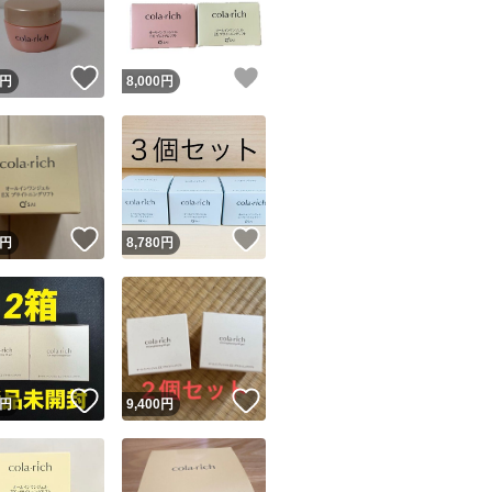
商品情報コピー機
リマ実績◯+
このユーザーは他フリマサービスでの取引実績があります
！
いいね！
いいね！
円
8,000
円
出品ページへ
&安心発送
キャンセル
ジは実績に基づく表示であり、発送を保証しているものではありません
このユーザーは高頻度で24時間以内＆設定した発送日数内に
ード＆安心発送
ます
！
いいね！
いいね！
円
8,780
円
ード発送
このユーザーは高頻度で24時間以内に発送しています
発送
このユーザーは設定した発送日数内に発送しています
！
いいね！
いいね！
円
9,400
円