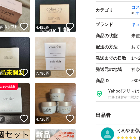
ブランド：キューサ
コス
カテゴリ
オ
ブランド
キュ
！
いいね！
いいね！
ブランド：キューサ
円
4,495
円
商品の状態
未使
配送の方法
おて
発送までの日数
1〜
発送元の地域
神奈
！
いいね！
いいね！
円
7,780
円
商品ID
z60
大10%対象
Yahoo!フリ
代金は運営が一旦預か
出品者
！
いいね！
いいね！
円
4,720
円
うめやま◎