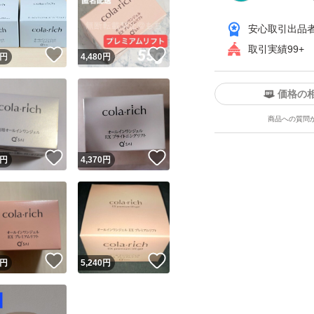
安心取引出品
取引実績99+
！
いいね！
いいね！
円
4,480
円
価格の
商品への質問
ユーザーの実績について
！
いいね！
いいね！
円
4,370
円
o!フリマが定めた一定の基準を満たしたユーザーにバッジを付与しています
出品者
この商品の情報をコピーします
取引出品者
Yahoo!フリマの基準をクリアした安心・安全なユーザーです
！
いいね！
いいね！
商品画像の
無断転載は禁止
されています
円
5,240
円
コピーされた情報は
必ずご自身の商品に合わせて編集
してください
コピーは
1商品につき1回
です
実績◯+
このユーザーはYahoo!フリマの取引を完了させた実績があり