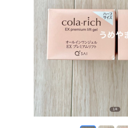
1
/
4