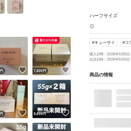
ハーフサイズ
内容量 : 28g
最大10%対象
#
キューサイ
#
コ
2個セットです。
購入日時：
2026年5月8日 
出品日時：
2026年5月8日 
2025年10月に
！
いいね！
いいね！
円
7,800
円
があるものもござ
商品の情報
防水対策+ゆうパケ
ない方よろしくお
！
いいね！
いいね！
円
8,899
円
☆値下げ不可☆