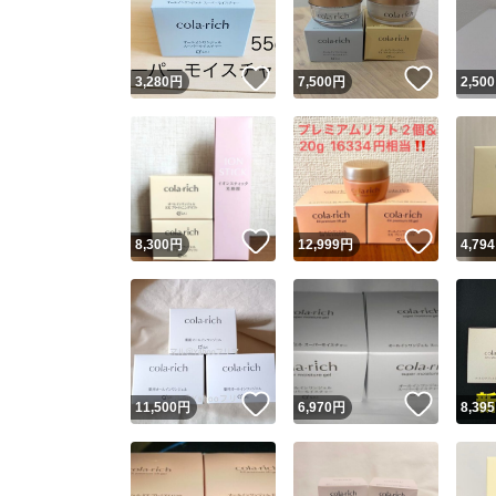
他フ
いいね！
いいね
3,280
円
7,500
円
2,500
スピード
※このバッ
スピ
いいね！
いいね
8,300
円
12,999
円
4,794
スピ
安心
いいね！
いいね
11,500
円
6,970
円
8,395