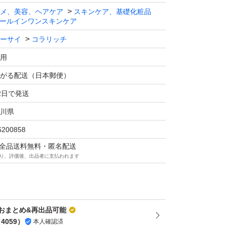
イ コラリッチ
メ、美容、ヘアケア
スキンケア、基礎化粧品
ールインワンスキンケア
ーサイ
コラリッチ
イ コラリッチ
用
がる配送（日本郵便）
2日で発送
川県
6200858
マは全品送料無料・匿名配送
り、評価後、出品者に支払われます
おまとめ&再出品可能
（
4059
）
本人確認済