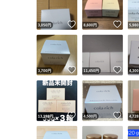
いいね！
いいね
3,050
円
8,600
円
5,980
いいね！
いいね
3,700
円
11,450
円
4,300
Yaho
安心取引
安心
いいね！
いいね
13,198
円
4,500
円
4,728
取引実績
取引