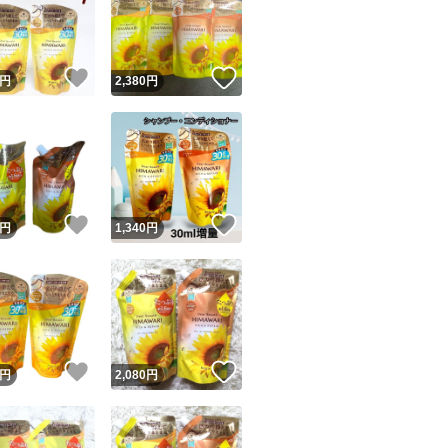
！
いいね！
いいね！
円
2,380
円
ユーザーの実績について
！
いいね！
いいね！
円
1,340
円
o!フリマが定めた一定の基準を満たしたユーザーにバッジを付与しています
出品者
この商品の情報をコピーします
取引出品者
Yahoo!フリマの基準をクリアした安心・安全なユーザーです
！
いいね！
いいね！
商品画像の
無断転載は禁止
されています
円
2,080
円
コピーされた情報は
必ずご自身の商品に合わせて編集
してください
コピーは
1商品につき1回
です
実績◯+
このユーザーはYahoo!フリマの取引を完了させた実績があり