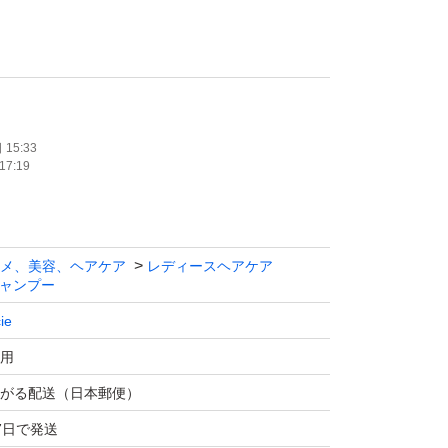
経質な方のご購入はお控えください。
煙者がいない環境で行なっております。
曜日〜金曜日になりますので、購入日によって
15:33
17:19
を頂戴する場合がございます。予めご了承くだ
メ、美容、ヘアケア
レディースヘアケア
ャンプー
ie
用
がる配送（日本郵便）
7日で発送