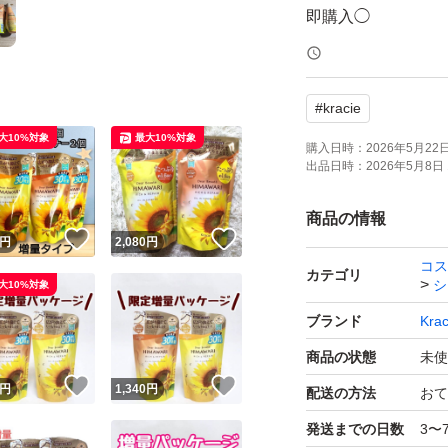
即購入◯
素人保管の為、神
保管はペット・喫
#
kracie
大10%対象
最大10%対象
発送は基本的に水
購入日時：
2026年5月22日 
出品日時：
2026年5月8日 
は発送までお時間
さい。
商品の情報
！
いいね！
いいね！
円
2,080
円
コス
カテゴリ
シ
大10%対象
ブランド
Krac
商品の状態
未使
！
いいね！
いいね！
円
1,340
円
配送の方法
おて
発送までの日数
3〜