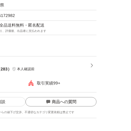
県
6172982
マは全品送料無料・匿名配送
り、評価後、出品者に支払われます
（
283
）
本人確認前
取引実績99+
相談
商品への質問
からの値下げ交渉、不適切なカテゴリ変更依頼は禁止です