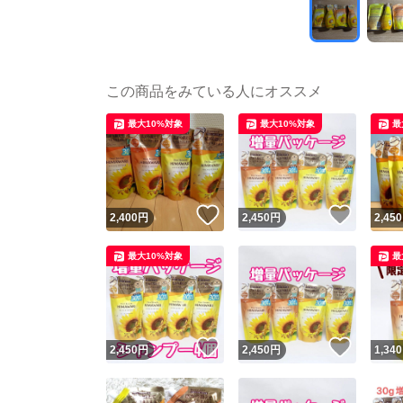
この商品をみている人にオススメ
最大10%対象
最大10%対象
最
いいね！
いいね
2,400
円
2,450
円
2,450
最大10%対象
最
いいね！
いいね
2,450
円
2,450
円
1,340