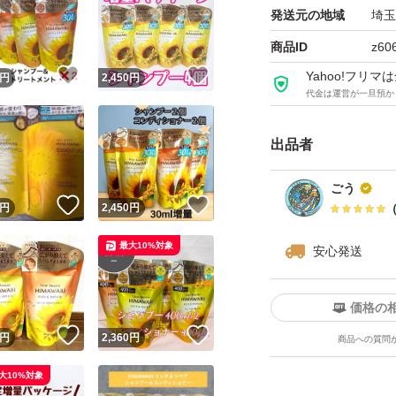
発送元の地域
埼玉
商品ID
z60
！
いいね！
いいね！
Yahoo!フリ
円
2,450
円
代金は運営が一旦預か
出品者
ごう
！
いいね！
いいね！
円
2,450
円
最大10%対象
安心発送
価格の
！
いいね！
いいね！
円
2,360
円
商品への質問
大10%対象