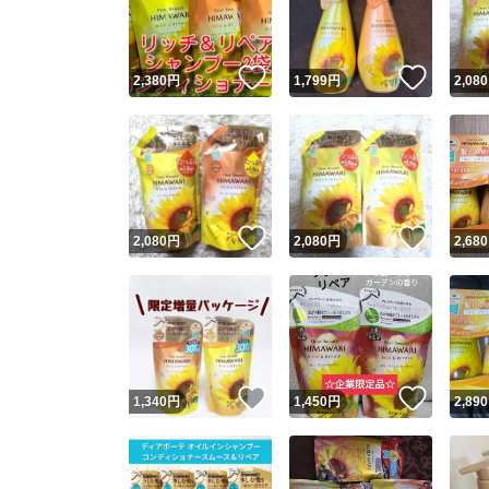
他フ
いいね！
いいね
2,380
円
1,799
円
2,080
スピード
※このバッ
スピ
いいね！
いいね
2,080
円
2,080
円
2,680
スピ
安心
いいね！
いいね
1,340
円
1,450
円
2,890