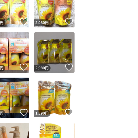
商品情報コピー機
リマ実績◯+
このユーザーは他フリマサービスでの取引実績があります
！
いいね！
いいね！
円
2,080
円
出品ページへ
&安心発送
キャンセル
ジは実績に基づく表示であり、発送を保証しているものではありません
このユーザーは高頻度で24時間以内＆設定した発送日数内に
ード＆安心発送
ます
！
いいね！
いいね！
円
2,980
円
ード発送
このユーザーは高頻度で24時間以内に発送しています
発送
このユーザーは設定した発送日数内に発送しています
！
いいね！
いいね！
円
1,390
円