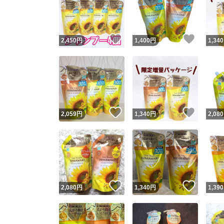
いいね！
いいね
2,450
円
1,400
円
1,340
いいね！
いいね
2,059
円
1,340
円
2,080
Yaho
安心取引
安心
いいね！
いいね
2,080
円
1,340
円
1,390
取引実績
取引