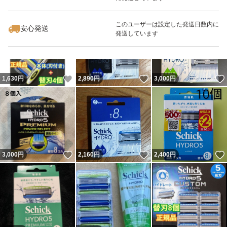
いいね！
いいね！
2,750
円
2,380
円
2,698
円
最大10%対象
このユーザーは設定した発送日数内に
安心発送
発送しています
いいね！
いいね！
1,630
円
2,890
円
3,000
円
いいね！
いいね！
3,000
円
2,160
円
2,400
円