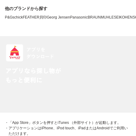
他のブランドから探す
P&G
schick
FEATHER
貝印
Georg Jensen
Panasonic
BRAUN
MUHLE
SEIKO
HENS
・「App Store」ボタンを押すとiTunes （外部サイト）が起動します。
・アプリケーションはiPhone、iPod touch、iPadまたはAndroidでご利用い
ただけます。