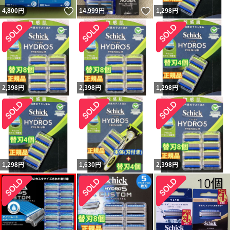
いいね！
いいね！
4,800
円
14,999
円
1,298
円
2,398
円
2,398
円
1,298
円
1,298
円
1,630
円
2,398
円