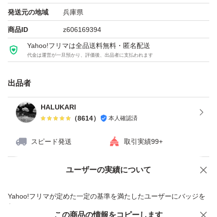
発送元の地域
兵庫県
商品ID
z606169394
Yahoo!フリマは全品送料無料・匿名配送
代金は運営が一旦預かり、評価後、出品者に支払われます
出品者
HALUKARI
（
8614
）
本人確認済
スピード発送
取引実績99+
ユーザーの実績について
価格の相談
商品への質問
商品への質問からの値下げ交渉、不適切なカテゴリ変更依頼は禁止です
Yahoo!フリマが定めた一定の基準を満たしたユーザーにバッジを
付与しています
この商品をみている人にオススメ
この商品の情報をコピーします