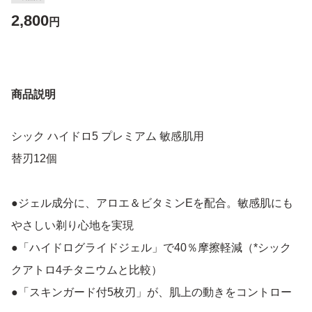
2,800
円
商品説明
シック ハイドロ5 プレミアム 敏感肌用
替刃12個
●ジェル成分に、アロエ＆ビタミンEを配合。敏感肌にも
やさしい剃り心地を実現
●「ハイドログライドジェル」で40％摩擦軽減（*シック
クアトロ4チタニウムと比較）
●「スキンガード付5枚刃」が、肌上の動きをコントロー