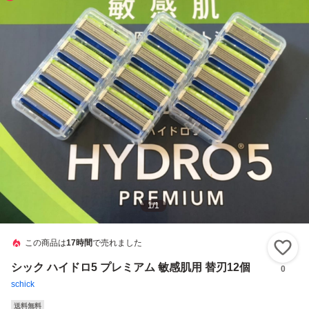
1
/
1
この商品は
17時間
で売れました
い
シック ハイドロ5 プレミアム 敏感肌用 替刃12個
0
schick
送料無料