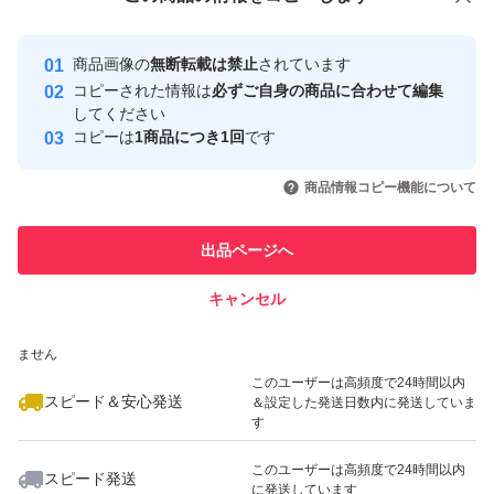
安心取引出品者
最大10%対象
最大10%対象
Yahoo!フリマの基準をクリアした安
安心取引出品者
商品画像の
無断転載は禁止
されています
心・安全なユーザーです
コピーされた情報は
必ずご自身の商品に合わせて編集
取引実績
してください
コピーは
1商品につき1回
です
このユーザーはYahoo!フリマの取
取引実績◯+
いいね！
いいね！
2,398
円
3,498
円
2,500
円
引を完了させた実績があります
商品情報コピー機能について
最大10%対象
このユーザーは他フリマサービス
他フリマ実績◯+
出品ページへ
での取引実績があります
キャンセル
スピード&安心発送
いいね！
いいね！
1,298
※このバッジは実績に基づく表示であり、発送を保証しているものではあり
円
1,600
円
2,500
円
ません
このユーザーは高頻度で24時間以内
スピード＆安心発送
＆設定した発送日数内に発送していま
す
このユーザーは高頻度で24時間以内
スピード発送
に発送しています