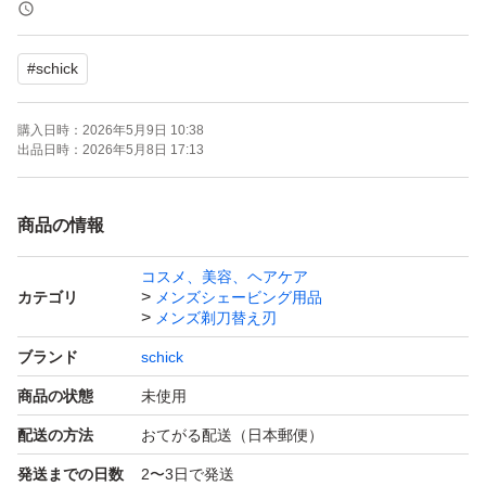
ルして摩擦を軽減
●「フリップ式トリマー」で細かい部分も簡単に剃れる
#
schick
別途出品しております、シックハイドロ5 プレミアム 敏
購入日時：
2026年5月9日 10:38
感肌用 本体替刃セットから取り出しての発送となりま
出品日時：
2026年5月8日 17:13
す。ドラックストア他量販店で販売されているパッケージ
はございませんが、エアパッキンにて梱包の上発送致しま
商品の情報
す。
コスメ、美容、ヘアケア
カテゴリ
メンズシェービング用品
メンズ剃刀替え刃
ブランド
schick
商品の状態
未使用
配送の方法
おてがる配送（日本郵便）
発送までの日数
2〜3日で発送