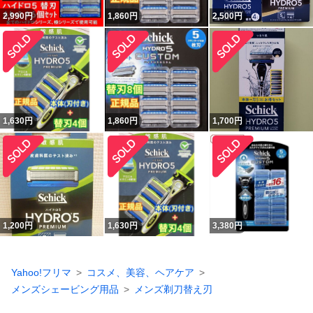
2,990
円
1,860
円
2,500
円
1,630
円
1,860
円
1,700
円
1,200
円
1,630
円
3,380
円
Yahoo!フリマ
コスメ、美容、ヘアケア
メンズシェービング用品
メンズ剃刀替え刃