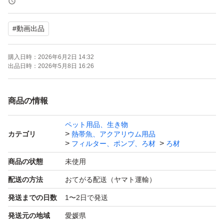
ニア・亜硝酸・有機物などの有害物質を効率的に分解しま
#
動画出品
す。
購入日時：
2026年6月2日 14:32
【濾材が動いて働く！ 高効率のろ過機構】
出品日時：
2026年5月8日 16:26
ポンプやエアレーションなどで濾材を水中に漂わせること
商品の情報
で、バクテリアが住み着いた全表面が常に水に接触。従来
ペット用品、生き物
の固定式ろ過材に比べて、バクテリアの活動が活発にな
カテゴリ
熱帯魚、アクアリウム用品
り、ろ過能力が飛躍的にアップします。水の循環が滞ら
フィルター、ポンプ、ろ材
ろ材
ず、濾材自体が自然に清浄化される仕組みです。
商品の状態
未使用
配送の方法
おてがる配送（ヤマト運輸）
【メンテナンス軽減 & 高耐久】
発送までの日数
1〜2日で発送
発送元の地域
愛媛県
濾材が自ら流動するため、濾過槽内にデッドスペースがで