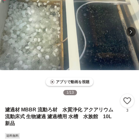
アプリで動画を視聴
1
/
13
い
濾過材 MBBR 流動ろ材 水質浄化 アクアリウム
3
流動床式 生物濾過 濾過槽用 水槽 水族館 10L
新品
送料無料