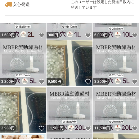
このユーザーは設定した発送日数内に
安心発送
発送しています
いいね！
いいね！
1,600
円
900
円
6,000
円
いいね！
いいね！
3,200
円
9,500
円
3,200
円
いいね！
いいね！
2,980
円
11,500
円
11,500
円