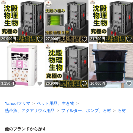
いいね！
いいね！
20,000
円
27,000
円
21,700
円
いいね！
いいね！
3,150
円
26,900
円
10,000
円
Yahoo!フリマ
ペット用品、生き物
熱帯魚、アクアリウム用品
フィルター、ポンプ、ろ材
ろ材
他のブランドから探す