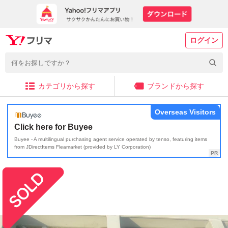
ログイン
カテゴリから探す
ブランドから探す
Overseas Visitors
Click here for Buyee
Buyee - A multilingual purchasing agent service operated by tenso, featuring items
from JDirectItems Fleamarket (provided by LY Corporation)