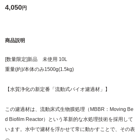
4,050
円
商品説明
[数量限定]新品 未使用 10L
重量(約)/本体のみ1500g(1.5kg)
【水質浄化の新定番「流動式バイオ濾過材」】
この濾過材は、流動床式生物膜処理（MBBR：Moving Be
d Biofilm Reactor）という革新的な水処理技術を採用して
います。水中で濾材を浮かせて常に動かすことで、その表
面にバクテリアの膜が自然に形成され、飼育水中のアンモ