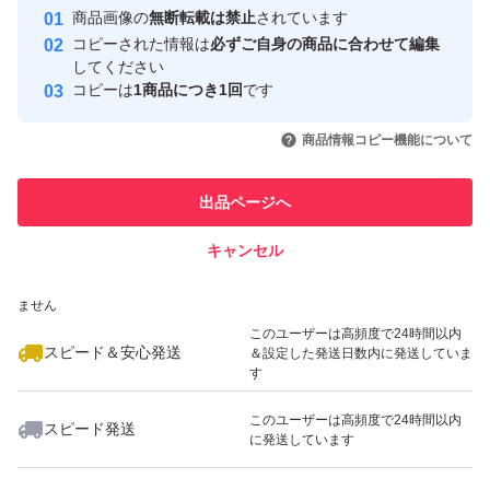
Yahoo!フリマの基準をクリアした安
安心取引出品者
商品画像の
無断転載は禁止
されています
心・安全なユーザーです
コピーされた情報は
必ずご自身の商品に合わせて編集
取引実績
淡水・海水どちらにも対応。観賞魚水槽、金魚・メダカ
してください
コピーは
1商品につき1回
です
池、濾過槽やDIYサンプシステムなど、幅広い用途にご利
このユーザーはYahoo!フリマの取
取引実績◯+
いいね！
いいね！
6,000
円
2,380
円
4,200
円
引を完了させた実績があります
用いただけます。追加濾過材としても、水質が不安定な環
商品情報コピー機能について
境での底上げ材としても活用できます。
このユーザーは他フリマサービス
他フリマ実績◯+
出品ページへ
での取引実績があります
【仕様】
キャンセル
スピード&安心発送
素材：高密度ポリエチレン（HDPE）
いいね！
いいね！
7,900
※このバッジは実績に基づく表示であり、発送を保証しているものではあり
円
900
円
5,000
円
ません
流動方式：エアレーション／水流ポンプ対応
このユーザーは高頻度で24時間以内
用途：淡水・海水・観賞魚・金魚・メダカ・大型水槽・池
スピード＆安心発送
＆設定した発送日数内に発送していま
す
このユーザーは高頻度で24時間以内
スピード発送
に発送しています
いいね！
いいね！
5,680
円
2,000
円
2,800
円