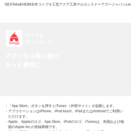
GEX
Tetra
EHEIM
水作
コトブキ工芸
アクア工房
マルカン
スドー
アズージャパン
Lea
・「App Store」ボタンを押すとiTunes （外部サイト）が起動します。
・アプリケーションはiPhone、iPod touch、iPadまたはAndroidでご利用い
ただけます。
・Apple、Appleのロゴ、App Store、iPodのロゴ、iTunesは、米国および他
国のApple Inc.の登録商標です。