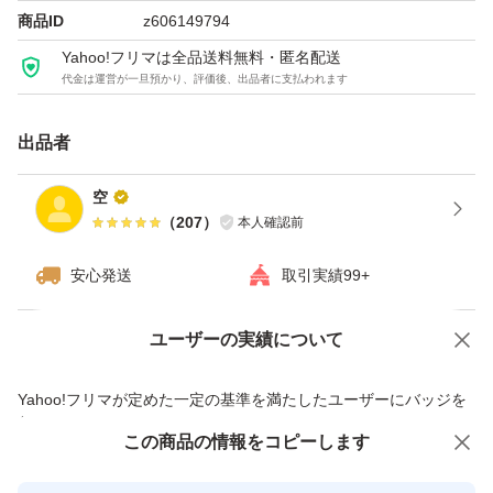
商品ID
z606149794
きにくく、水の腐敗や悪臭の原因となる嫌気環境の発生を
Yahoo!フリマは全品送料無料・匿名配送
抑えます。また、材質には耐久性の高い高密度ポリエチレ
代金は運営が一旦預かり、評価後、出品者に支払われます
ン（HDPE）を使用。長期間使用しても変形しにくく、濾
材同士の衝突にも強いため、交換頻度を減らせて経済的で
出品者
す。
空
（
207
）
本人確認前
【立ち上げ時やバクテリア培養にも最適】
安心発送
取引実績99+
バクテリアがしっかり定着した濾過材は、新しい水槽の立
ユーザーの実績について
価格の相談
商品への質問
ち上げにも利用できます。立ち上げ直後の水槽に投入する
ことで、バクテリアの定着を早め、水質安定の初動をサポ
商品への質問からの値下げ交渉、不適切なカテゴリ変更依頼は禁止です
Yahoo!フリマが定めた一定の基準を満たしたユーザーにバッジを
ートします。
付与しています
この商品をみている人にオススメ
この商品の情報をコピーします
安心取引出品者
【さまざまな環境で活躍】