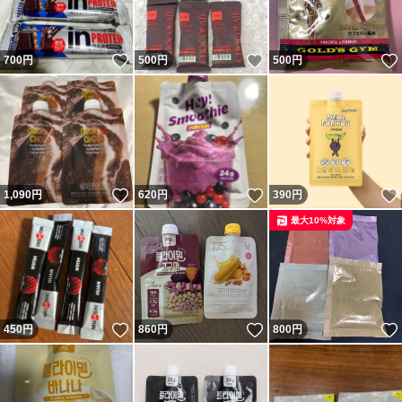
いいね！
いいね！
700
円
500
円
500
円
いいね！
いいね！
1,090
円
620
円
390
円
最大10%対象
いいね！
いいね！
450
円
860
円
800
円