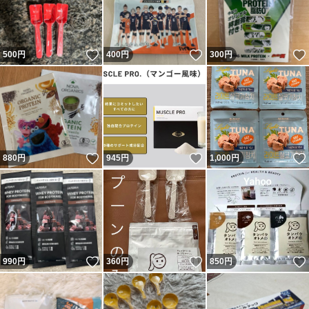
いいね！
いいね！
500
円
400
円
300
円
いいね！
いいね！
880
円
945
円
1,000
円
いいね！
いいね！
990
円
360
円
850
円