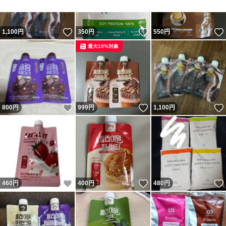
いいね！
いいね！
1,100
円
350
円
550
円
最大10%対象
いいね！
いいね！
800
円
999
円
1,100
円
いいね！
いいね！
460
円
400
円
480
円