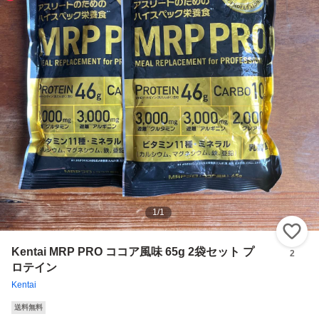
1
/
1
い
Kentai MRP PRO ココア風味 65g 2袋セット プ
2
ロテイン
Kentai
送料無料