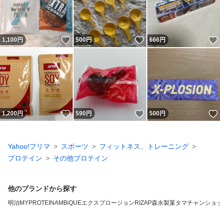
いいね！
いいね！
1,100
円
500
円
666
円
いいね！
いいね！
1,200
円
590
円
500
円
Yahoo!フリマ
スポーツ
フィットネス、トレーニング
プロテイン
その他プロテイン
他のブランドから探す
明治
MYPROTEIN
AMBiQUE
エクスプロージョン
RIZAP
森永製菓
タマチャンショ