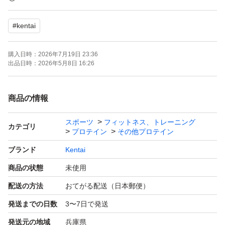
MRP PRO ココア風味 65g
#
kentai
【賞味期限】
購入日時：
2026年7月19日 23:36
2027年7月
出品日時：
2026年5月8日 16:26
よろしくお願いいたします。
商品の情報
スポーツ
フィットネス、トレーニング
カテゴリ
プロテイン
その他プロテイン
ブランド
Kentai
商品の状態
未使用
配送の方法
おてがる配送（日本郵便）
発送までの日数
3〜7日で発送
発送元の地域
兵庫県