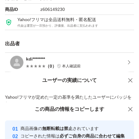
商品ID
z606149230
Yahoo!フリマは全品送料無料・匿名配送
代金は運営が一旦預かり、評価後、出品者に支払われます
出品者
kdi********
（
0
）
本人確認前
ユーザーの実績について
価格の相談
商品への質問
商品への質問からの値下げ交渉、不適切なカテゴリ変更依頼は禁止です
Yahoo!フリマが定めた一定の基準を満たしたユーザーにバッジを
付与しています
この商品をみている人にオススメ
この商品の情報をコピーします
安心取引出品者
最大10%対象
最大10%対象
Yahoo!フリマの基準をクリアした安
安心取引出品者
商品画像の
無断転載は禁止
されています
心・安全なユーザーです
コピーされた情報は
必ずご自身の商品に合わせて編集