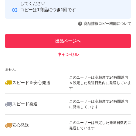
取引実績
してください
コピーは
1商品につき1回
です
このユーザーはYahoo!フリマの取
取引実績◯+
いいね！
いいね！
550
円
600
円
480
円
引を完了させた実績があります
商品情報コピー機能について
最大10%対象
最大10%対象
このユーザーは他フリマサービス
他フリマ実績◯+
出品ページへ
での取引実績があります
キャンセル
スピード&安心発送
いいね！
いいね！
600
※このバッジは実績に基づく表示であり、発送を保証しているものではあり
円
880
円
600
円
ません
このユーザーは高頻度で24時間以内
スピード＆安心発送
＆設定した発送日数内に発送していま
す
このユーザーは高頻度で24時間以内
スピード発送
に発送しています
いいね！
いいね！
650
円
350
円
300
円
最大10%対象
このユーザーは設定した発送日数内に
安心発送
発送しています