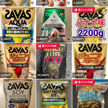
いいね！
いいね！
4,800
円
3,680
円
4,289
円
最大10%対象
いいね！
いいね！
5,380
円
2,800
円
9,980
円
最大10%対象
いいね！
いいね！
3,250
円
32,500
円
3,280
円
最大10%対象