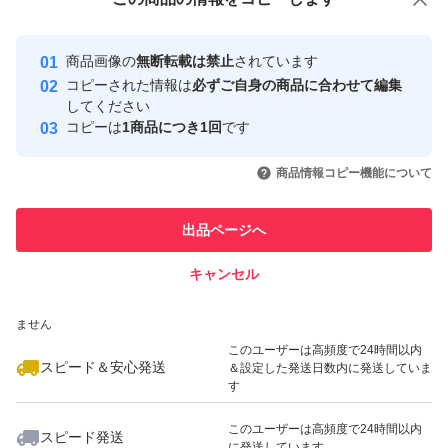
安心取引出品者
最大10%対象
最大10%対象
Yahoo!フリマの基準をクリアした安
安心取引出品者
商品画像の
無断転載は禁止
されています
心・安全なユーザーです
コピーされた情報は
必ずご自身の商品に合わせて編集
取引実績
してください
コピーは
1商品につき1回
です
このユーザーはYahoo!フリマの取
取引実績◯+
いいね！
いいね！
3,900
円
3,580
円
3,980
円
引を完了させた実績があります
商品情報コピー機能について
このユーザーは他フリマサービス
他フリマ実績◯+
出品ページへ
での取引実績があります
キャンセル
スピード&安心発送
いいね！
いいね！
3,680
※このバッジは実績に基づく表示であり、発送を保証しているものではあり
円
3,899
円
3,680
円
ません
最大10%対象
このユーザーは高頻度で24時間以内
スピード＆安心発送
＆設定した発送日数内に発送していま
す
このユーザーは高頻度で24時間以内
スピード発送
に発送しています