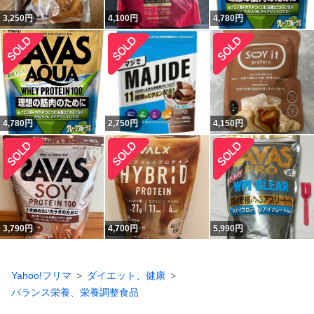
3,250
円
4,100
円
4,780
円
4,780
円
2,750
円
4,150
円
3,790
円
4,700
円
5,990
円
Yahoo!フリマ
ダイエット、健康
バランス栄養、栄養調整食品