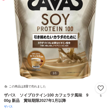
1
/
1
この商品は
2日
で売れました
い
ザバス ソイプロテイン100 カフェラテ風味 9
5
00g 新品 賞味期限2027年1月以降
ザバス