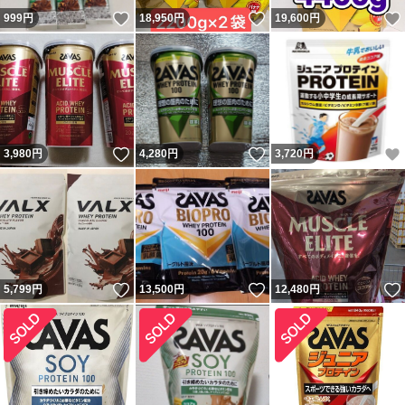
いいね！
いいね！
999
円
18,950
円
19,600
円
いいね！
いいね！
3,980
円
4,280
円
3,720
円
いいね！
いいね！
5,799
円
13,500
円
12,480
円