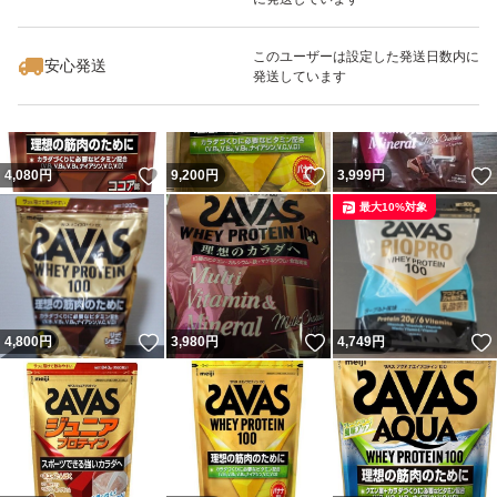
いいね！
いいね！
3,680
円
3,580
円
3,780
円
最大10%対象
このユーザーは設定した発送日数内に
安心発送
発送しています
いいね！
いいね！
4,080
円
9,200
円
3,999
円
最大10%対象
いいね！
いいね！
4,800
円
3,980
円
4,749
円