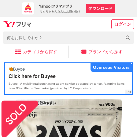
ログイン
カテゴリから探す
ブランドから探す
Overseas Visitors
Click here for Buyee
Buyee - A multilingual purchasing agent service operated by tenso, featuring items
from JDirectItems Fleamarket (provided by LY Corporation)