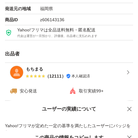
発送元の地域
福岡県
商品ID
z606143136
Yahoo!フリマは全品送料無料・匿名配送
代金は運営が一旦預かり、評価後、出品者に支払われます
出品者
もちまる
（
12111
）
本人確認済
安心発送
取引実績99+
ユーザーの実績について
価格の相談
商品への質問
商品への質問からの値下げ交渉、不適切なカテゴリ変更依頼は禁止です
Yahoo!フリマが定めた一定の基準を満たしたユーザーにバッジを
付与しています
この商品をみている人にオススメ
この商品の情報をコピーします