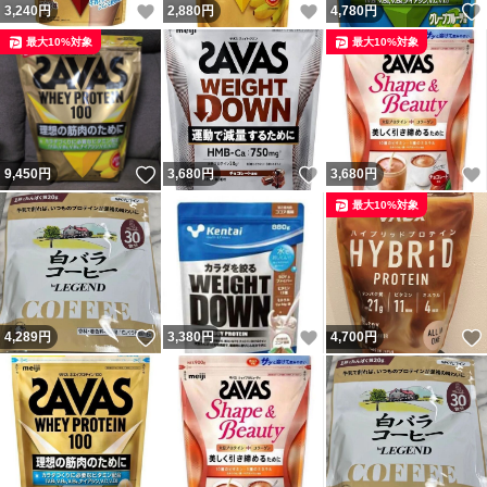
いいね！
いいね！
3,240
円
2,880
円
4,780
円
最大10%対象
最大10%対象
いいね！
いいね！
9,450
円
3,680
円
3,680
円
最大10%対象
いいね！
いいね！
4,289
円
3,380
円
4,700
円