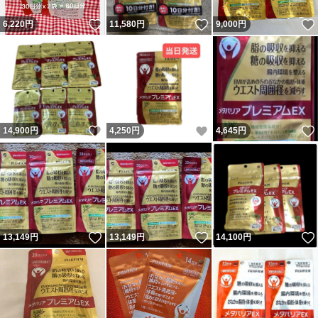
いいね！
いいね！
6,220
円
11,580
円
9,000
円
いいね！
いいね！
14,900
円
4,250
円
4,645
円
いいね！
いいね！
13,149
円
13,149
円
14,100
円