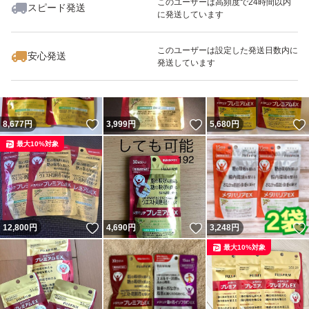
このユーザーは高頻度で24時間以内
スピード発送
に発送しています
いいね！
いいね！
3,900
円
4,300
円
4,595
円
このユーザーは設定した発送日数内に
安心発送
発送しています
いいね！
いいね！
8,677
円
3,999
円
5,680
円
最大10%対象
いいね！
いいね！
12,800
円
4,690
円
3,248
円
最大10%対象