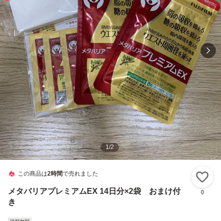
1
/
2
この商品は
2時間
で売れました
い
メタバリアプレミアムEX 14日分×2袋 おまけ付
0
き