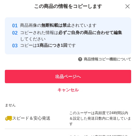
付与しています
この商品をみている人にオススメ
この商品の情報をコピーします
安心取引出品者
最大10%対象
Yahoo!フリマの基準をクリアした安
安心取引出品者
商品画像の
無断転載は禁止
されています
心・安全なユーザーです
コピーされた情報は
必ずご自身の商品に合わせて編集
取引実績
してください
コピーは
1商品につき1回
です
このユーザーはYahoo!フリマの取
取引実績◯+
いいね！
いいね！
4,300
円
6,330
円
4,399
円
引を完了させた実績があります
商品情報コピー機能について
最大10%対象
このユーザーは他フリマサービス
他フリマ実績◯+
出品ページへ
での取引実績があります
キャンセル
スピード&安心発送
いいね！
いいね！
5,000
※このバッジは実績に基づく表示であり、発送を保証しているものではあり
円
4,480
円
4,440
円
ません
このユーザーは高頻度で24時間以内
スピード＆安心発送
＆設定した発送日数内に発送していま
す