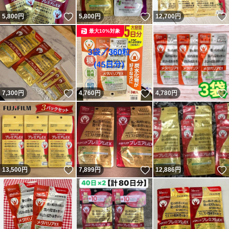
いいね！
いいね！
5,800
円
5,800
円
12,700
円
最大10%対象
いいね！
いいね！
7,300
円
4,760
円
4,780
円
いいね！
いいね！
13,500
円
7,899
円
12,886
円