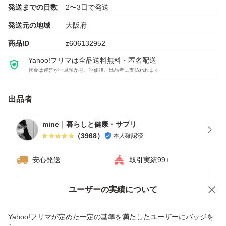
発送までの日数
2〜3日で発送
発送元の地域
大阪府
商品ID
z606132952
Yahoo!フリマは全品送料無料・匿名配送
代金は運営が一旦預かり、評価後、出品者に支払われます
出品者
mine｜暮らしと健康・サプリ
（
3968
）
本人確認済
安心発送
取引実績99+
ユーザーの実績について
価格の相談
商品への質問
商品への質問からの値下げ交渉、不適切なカテゴリ変更依頼は禁止です
Yahoo!フリマが定めた一定の基準を満たしたユーザーにバッジを