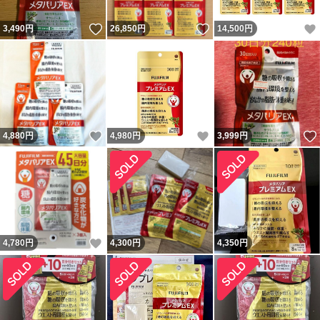
いいね！
いいね！
3,490
円
26,850
円
14,500
円
いいね！
いいね！
4,880
円
4,980
円
3,999
円
いいね！
4,780
円
4,300
円
4,350
円