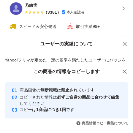
乃絵実
（
3381
）
本人確認済
スピード＆安心発送
取引実績99+
ユーザーの実績について
価格の相談
商品への質問
商品への質問からの値下げ交渉、不適切なカテゴリ変更依頼は禁止です
Yahoo!フリマが定めた一定の基準を満たしたユーザーにバッジを
付与しています
この商品をみている人にオススメ
この商品の情報をコピーします
安心取引出品者
最大10%対象
最大10%対象
最大10%対象
Yahoo!フリマの基準をクリアした安
安心取引出品者
商品画像の
無断転載は禁止
されています
心・安全なユーザーです
コピーされた情報は
必ずご自身の商品に合わせて編集
取引実績
してください
コピーは
1商品につき1回
です
このユーザーはYahoo!フリマの取
取引実績◯+
いいね！
いいね！
1,280
円
1,290
円
1,290
円
引を完了させた実績があります
商品情報コピー機能について
最大10%対象