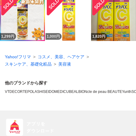
1,299
円
1,000
円
1,820
円
Yahoo!フリマ
コスメ、美容、ヘアケア
スキンケア、基礎化粧品
美容液
他のブランドから探す
VT
DECORTE
POLA
SHISEIDO
MEDICUBE
ALBION
cle de peau BEAUTE
Yunth
SO