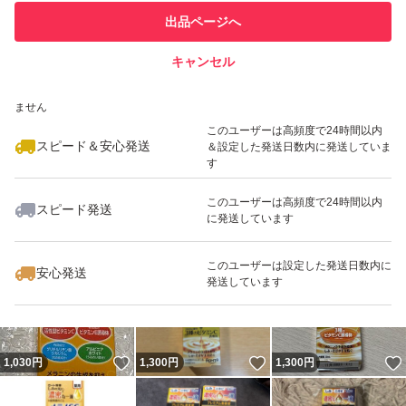
このユーザーは他フリマサービス
他フリマ実績◯+
出品ページへ
での取引実績があります
キャンセル
スピード&安心発送
いいね！
いいね！
1,295
※このバッジは実績に基づく表示であり、発送を保証しているものではあり
円
2,299
円
1,500
円
ません
このユーザーは高頻度で24時間以内
スピード＆安心発送
＆設定した発送日数内に発送していま
す
このユーザーは高頻度で24時間以内
スピード発送
に発送しています
いいね！
いいね！
1,350
円
2,320
円
1,299
円
このユーザーは設定した発送日数内に
安心発送
発送しています
いいね！
いいね！
1,030
円
1,300
円
1,300
円