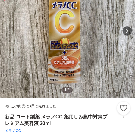
1
/
2
この商品は
3日
で売れました
い
新品 ロート製薬 メラノCC 薬用しみ集中対策プ
4
レミアム美容液 20ml
メラノCC