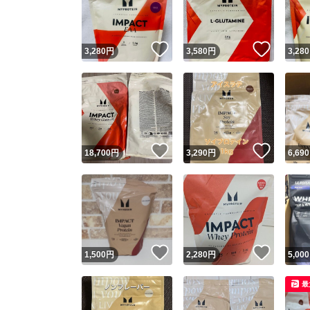
他フ
いいね！
いいね
3,280
円
3,580
円
3,280
スピード
※このバッ
スピ
いいね！
いいね
18,700
円
3,290
円
6,690
スピ
安心
いいね！
いいね
1,500
円
2,280
円
5,000
最