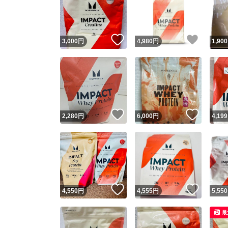
いいね！
いいね
3,000
円
4,980
円
1,900
いいね！
いいね
2,280
円
6,000
円
4,199
Yaho
安心取引
安心
いいね！
いいね
4,550
円
4,555
円
5,550
取引実績
最
取引