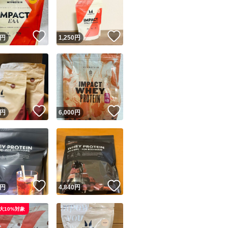
商品情報コピー機
リマ実績◯+
このユーザーは他フリマサービスでの取引実績があります
！
いいね！
いいね！
円
1,250
円
出品ページへ
&安心発送
キャンセル
ジは実績に基づく表示であり、発送を保証しているものではありません
このユーザーは高頻度で24時間以内＆設定した発送日数内に
ード＆安心発送
ます
！
いいね！
いいね！
円
6,000
円
ード発送
このユーザーは高頻度で24時間以内に発送しています
発送
このユーザーは設定した発送日数内に発送しています
！
いいね！
いいね！
円
4,840
円
大10%対象