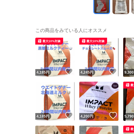
この商品をみている人にオススメ
最大10%対象
最大10%対象
いいね！
いいね
4,185
円
4,245
円
9,300
最
いいね！
いいね
4,185
円
4,200
円
5,790
最