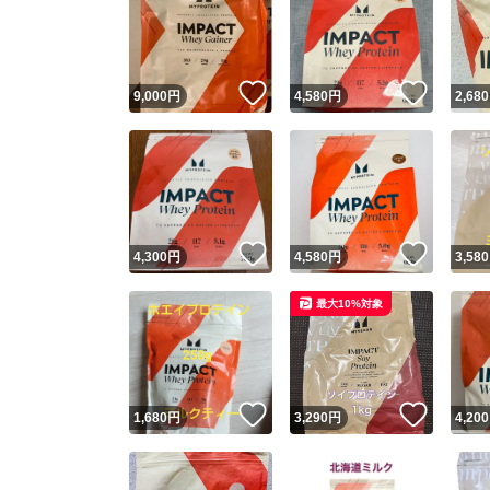
いいね！
いいね
9,000
円
4,580
円
2,680
いいね！
いいね
4,300
円
4,580
円
3,580
最大10%対象
いいね！
いいね
1,680
円
3,290
円
4,200