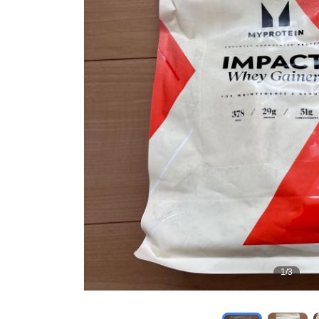
1
/
3