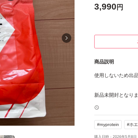
3,990
円
商品説明
使用しないため出
新品未開封となり
#
myprotein
#
ホエ
購入日時：
2026年5月8日 