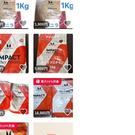
！
いいね！
いいね！
円
1,900
円
ユーザーの実績について
！
いいね！
いいね！
円
5,800
円
o!フリマが定めた一定の基準を満たしたユーザーにバッジを付与しています
最大10%対象
出品者
この商品の情報をコピーします
取引出品者
Yahoo!フリマの基準をクリアした安心・安全なユーザーです
！
いいね！
いいね！
商品画像の
無断転載は禁止
されています
円
16,980
円
コピーされた情報は
必ずご自身の商品に合わせて編集
してください
大10%対象
コピーは
1商品につき1回
です
実績◯+
このユーザーはYahoo!フリマの取引を完了させた実績があり