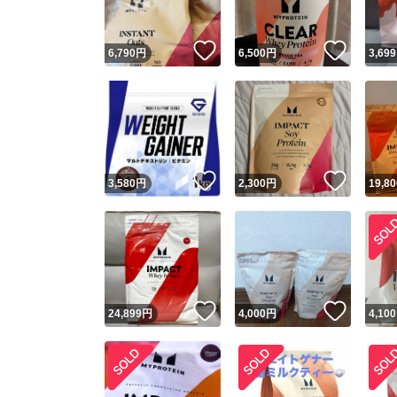
いいね！
いいね
6,790
円
6,500
円
3,699
いいね！
いいね
3,580
円
2,300
円
19,80
いいね！
いいね
24,899
円
4,000
円
4,100