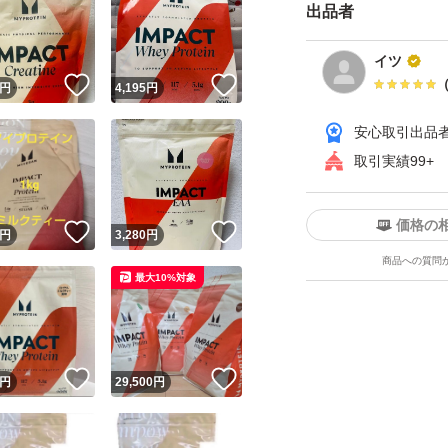
出品者
イツ
！
いいね！
いいね！
円
4,195
円
安心取引出品
取引実績99+
価格の
！
いいね！
いいね！
円
3,280
円
商品への質問
最大10%対象
！
いいね！
いいね！
円
29,500
円