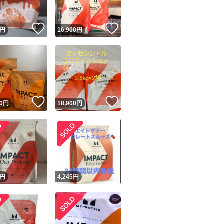
！
いいね！
いいね！
円
16,900
円
！
いいね！
いいね！
0
円
18,900
円
！
円
4,245
円