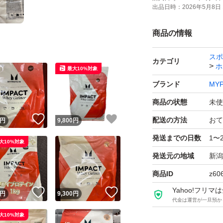
出品日時：
2026年5月8日 
商品の情報
スポ
カテゴリ
ホ
最大10%対象
ブランド
MYP
商品の状態
未使
！
いいね！
いいね！
配送の方法
おて
円
9,800
円
発送までの日数
1〜
大10%対象
発送元の地域
新潟
商品ID
z60
Yahoo!フリ
！
いいね！
いいね！
円
9,300
円
代金は運営が一旦預か
大10%対象