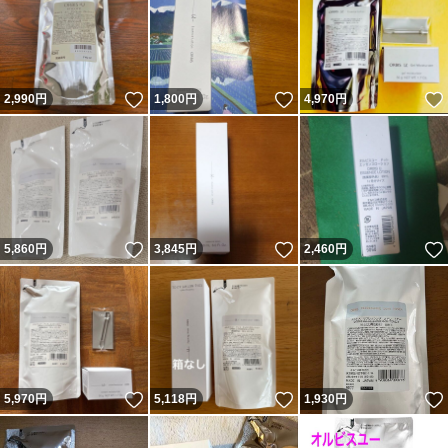
いいね！
いいね！
2,990
円
1,800
円
4,970
円
いいね！
いいね！
5,860
円
3,845
円
2,460
円
いいね！
いいね！
5,970
円
5,118
円
1,930
円