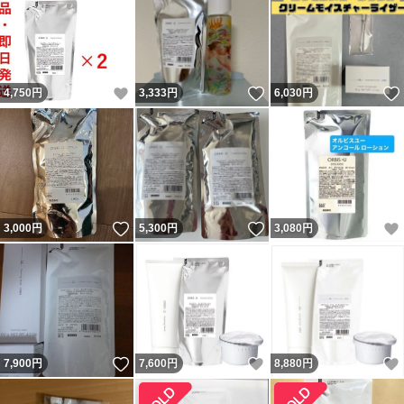
いいね！
いいね！
4,750
円
3,333
円
6,030
円
いいね！
いいね！
3,000
円
5,300
円
3,080
円
いいね！
いいね！
7,900
円
7,600
円
8,880
円