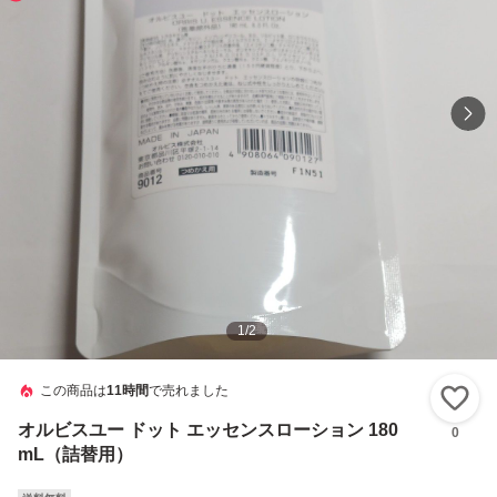
1
/
2
この商品は
11時間
で売れました
い
オルビスユー ドット エッセンスローション 180
0
mL（詰替用）