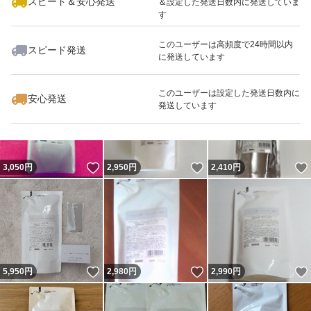
スピード＆安心発送
＆設定した発送日数内に発送していま
す
このユーザーは高頻度で24時間以内
スピード発送
に発送しています
いいね！
いいね！
2,950
円
2,330
円
3,050
円
最大10%対象
最大10%対象
このユーザーは設定した発送日数内に
安心発送
発送しています
いいね！
いいね！
3,050
円
2,950
円
2,410
円
いいね！
いいね！
5,950
円
2,980
円
2,990
円