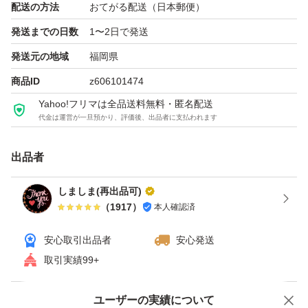
配送の方法
おてがる配送（日本郵便）
発送までの日数
1〜2日で発送
発送元の地域
福岡県
商品ID
z606101474
Yahoo!フリマは全品送料無料・匿名配送
代金は運営が一旦預かり、評価後、出品者に支払われます
出品者
しましま(再出品可)
（
1917
）
本人確認済
安心取引出品者
安心発送
取引実績99+
ユーザーの実績について
価格の相談
商品への質問