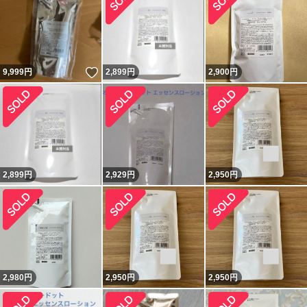
いいね！
9,999
円
2,899
円
2,900
円
2,899
円
2,929
円
2,950
円
2,980
円
2,950
円
2,950
円