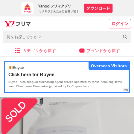
ログイン
カテゴリから探す
ブランドから探す
Overseas Visitors
Click here for Buyee
Buyee - A multilingual purchasing agent service operated by tenso, featuring items
from JDirectItems Fleamarket (provided by LY Corporation)