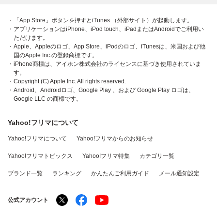
・「App Store」ボタンを押すとiTunes （外部サイト）が起動します。
・アプリケーションはiPhone、iPod touch、iPadまたはAndroidでご利用い
ただけます。
・Apple、Appleのロゴ、App Store、iPodのロゴ、iTunesは、米国および他
国のApple Inc.の登録商標です。
・iPhone商標は、アイホン株式会社のライセンスに基づき使用されていま
す。
・Copyright (C) Apple Inc. All rights reserved.
・Android、Androidロゴ、Google Play 、および Google Play ロゴは、
Google LLC の商標です。
Yahoo!フリマについて
Yahoo!フリマについて
Yahoo!フリマからのお知らせ
Yahoo!フリマトピックス
Yahoo!フリマ特集
カテゴリ一覧
ブランド一覧
ランキング
かんたんご利用ガイド
メール通知設定
公式アカウント