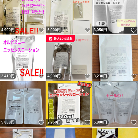
いいね！
いいね！
4,900
円
5,900
円
3,050
円
最大10%対象
いいね！
いいね！
2,410
円
4,900
円
3,230
円
いいね！
いいね！
5,888
円
2,950
円
5,800
円