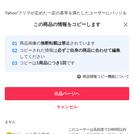
商品への質問からの値下げ交渉、不適切なカテゴリ変更依頼は禁止です
Yahoo!フリマが定めた一定の基準を満たしたユーザーにバッジを
付与しています
この商品をみている人にオススメ
この商品の情報をコピーします
安心取引出品者
最大10%対象
最大10%対象
Yahoo!フリマの基準をクリアした安
安心取引出品者
商品画像の
無断転載は禁止
されています
心・安全なユーザーです
コピーされた情報は
必ずご自身の商品に合わせて編集
取引実績
してください
コピーは
1商品につき1回
です
このユーザーはYahoo!フリマの取
取引実績◯+
いいね！
いいね！
2,899
円
2,950
円
3,050
円
引を完了させた実績があります
商品情報コピー機能について
最大10%対象
このユーザーは他フリマサービス
他フリマ実績◯+
出品ページへ
での取引実績があります
キャンセル
スピード&安心発送
いいね！
いいね！
2,950
※このバッジは実績に基づく表示であり、発送を保証しているものではあり
円
5,950
円
2,950
円
ません
最大10%対象
最大10%対象
このユーザーは高頻度で24時間以内