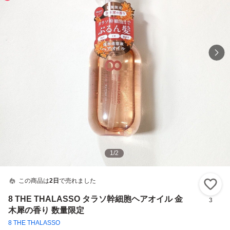
1
/
2
この商品は
2日
で売れました
い
8 THE THALASSO タラソ幹細胞ヘアオイル 金
3
木犀の香り 数量限定
8 THE THALASSO