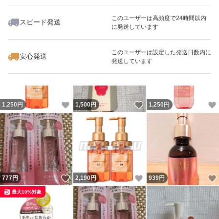
このユーザーは高頻度で24時間以内
スピード発送
に発送しています
いいね！
いいね！
800
円
1,190
円
1,260
円
このユーザーは設定した発送日数内に
安心発送
発送しています
いいね！
いいね！
1,250
円
1,500
円
1,250
円
いいね！
いいね！
777
円
2,190
円
939
円
最大10%対象