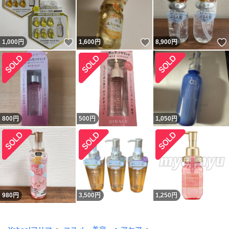
いいね！
いいね！
1,000
円
1,600
円
8,900
円
800
円
500
円
1,050
円
980
円
3,500
円
1,250
円