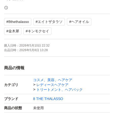
ゆうパケットポストミニ 匿名配送
（プチプチに包んで、ポリ袋と専用封筒に入れお送りしま
#
8thethalasso
#
エイトザタラソ
#
ヘアオイル
す）
#
金木犀
#
キンモクセイ
※店舗購入品ですので、商品に小さなキズ等がある場合が
購入日時：
2026年5月10日 22:32
あります。ご理解下さい
出品日時：
2026年5月8日 13:28
商品の情報
コスメ、美容、ヘアケア
カテゴリ
レディースヘアケア
トリートメント、ヘアパック
ブランド
8 THE THALASSO
商品の状態
未使用