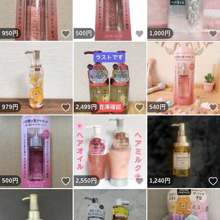
いいね！
いいね！
950
円
500
円
1,000
円
いいね！
いいね！
979
円
2,499
円
540
円
いいね！
いいね！
500
円
2,550
円
1,240
円