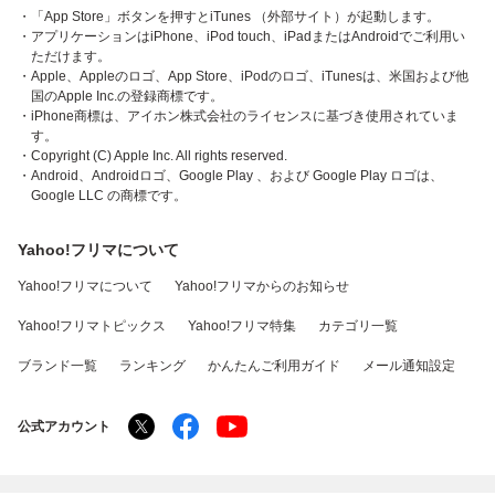
・「App Store」ボタンを押すとiTunes （外部サイト）が起動します。
・アプリケーションはiPhone、iPod touch、iPadまたはAndroidでご利用い
ただけます。
・Apple、Appleのロゴ、App Store、iPodのロゴ、iTunesは、米国および他
国のApple Inc.の登録商標です。
・iPhone商標は、アイホン株式会社のライセンスに基づき使用されていま
す。
・Copyright (C) Apple Inc. All rights reserved.
・Android、Androidロゴ、Google Play 、および Google Play ロゴは、
Google LLC の商標です。
Yahoo!フリマについて
Yahoo!フリマについて
Yahoo!フリマからのお知らせ
Yahoo!フリマトピックス
Yahoo!フリマ特集
カテゴリ一覧
ブランド一覧
ランキング
かんたんご利用ガイド
メール通知設定
公式アカウント