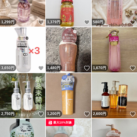
いいね！
いいね！
1,299
円
1,379
円
580
円
いいね！
いいね！
3,650
円
1,480
円
1,670
円
いいね！
いいね！
2,750
円
1,200
円
2,600
円
最大10%対象