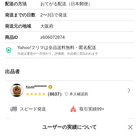
配送の方法
おてがる配送（日本郵便）
発送までの日数
2〜3日で発送
発送元の地域
大阪府
商品ID
z606072874
Yahoo!フリマは全品送料無料・匿名配送
代金は運営が一旦預かり、評価後、出品者に支払われます
出品者
tom********
（
8637
）
本人確認前
スピード発送
取引実績99+
ユーザーの実績について
価格の相談
商品への質問