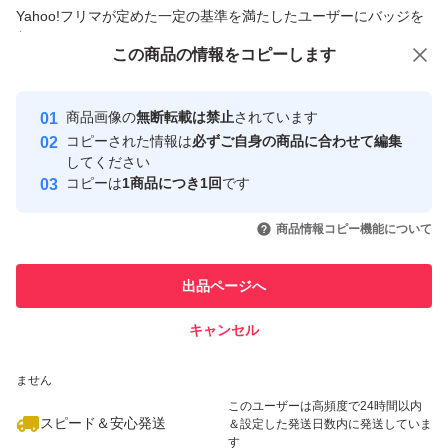
商品への質問からの値下げ交渉、不適切なカテゴリ変更依頼は禁止です
Yahoo!フリマが定めた一定の基準を満たしたユーザーにバッジを
付与しています
この商品をみている人にオススメ
この商品の情報をコピーします
安心取引出品者
最大10%対象
Yahoo!フリマの基準をクリアした安
安心取引出品者
商品画像の
無断転載は禁止
されています
心・安全なユーザーです
コピーされた情報は
必ずご自身の商品に合わせて編集
取引実績
してください
コピーは
1商品につき1回
です
このユーザーはYahoo!フリマの取
取引実績◯+
いいね！
いいね！
1,689
円
1,250
円
1,390
円
引を完了させた実績があります
商品情報コピー機能について
最大10%対象
このユーザーは他フリマサービス
他フリマ実績◯+
出品ページへ
での取引実績があります
キャンセル
スピード&安心発送
いいね！
いいね！
1,200
※このバッジは実績に基づく表示であり、発送を保証しているものではあり
円
1,200
円
1,300
円
ません
このユーザーは高頻度で24時間以内
スピード＆安心発送
＆設定した発送日数内に発送していま
す