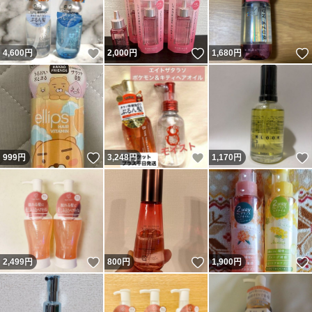
いいね！
いいね！
4,600
円
2,000
円
1,680
円
いいね！
いいね！
999
円
3,248
円
1,170
円
いいね！
いいね！
2,499
円
800
円
1,900
円