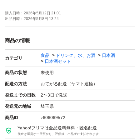
購入日時：
2026年5月12日 21:01
よろしくお願いします！！
出品日時：
2026年5月8日 13:24
【お願い】
商品の情報
・Yahoo!フリマの仕様につきクール便での発送は行なっ
食品
ドリンク、水、お酒
日本酒
ておりません。ご了承ください。
カテゴリ
日本酒セット
・購入意思のない価格相談はお辞めください。
商品の状態
未使用
・20歳未満の方には販売しません。
配送の方法
おてがる配送（ヤマト運輸）
・段ボールでの発送中に割れてしまう事があったため、お
発送までの日数
2〜3日で発送
酒用のP箱で発送しております！
・段ボールご希望の際は購入後にメッセージでご連絡くだ
発送元の地域
埼玉県
さい。
商品ID
z606069572
・配達日時のご希望がある方も購入後のメッセージでご連
Yahoo!フリマは全品送料無料・匿名配送
代金は運営が一旦預かり、評価後、出品者に支払われます
絡ください。