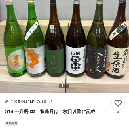
1
/
4
この商品は
4日
で売れました
い
G14 一升瓶6本 製造月は二枚目以降に記載
4
送料無料