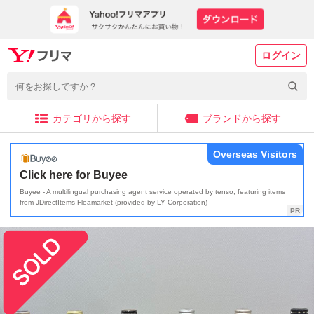
ログイン
カテゴリから探す
ブランドから探す
Overseas Visitors
Click here for Buyee
Buyee - A multilingual purchasing agent service operated by tenso, featuring items
from JDirectItems Fleamarket (provided by LY Corporation)