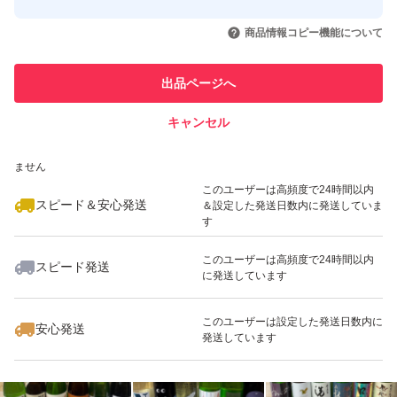
このユーザーはYahoo!フリマの取
取引実績◯+
いいね！
いいね！
11,500
円
12,000
円
11,500
円
引を完了させた実績があります
商品情報コピー機能について
最大10%対象
最大10%対象
最大10%対象
このユーザーは他フリマサービス
他フリマ実績◯+
出品ページへ
での取引実績があります
キャンセル
スピード&安心発送
いいね！
いいね！
12,000
※このバッジは実績に基づく表示であり、発送を保証しているものではあり
円
13,000
円
12,000
円
ません
最大10%対象
最大10%対象
このユーザーは高頻度で24時間以内
スピード＆安心発送
＆設定した発送日数内に発送していま
す
このユーザーは高頻度で24時間以内
スピード発送
に発送しています
いいね！
いいね！
11,000
円
11,500
円
13,500
円
最大10%対象
このユーザーは設定した発送日数内に
安心発送
発送しています