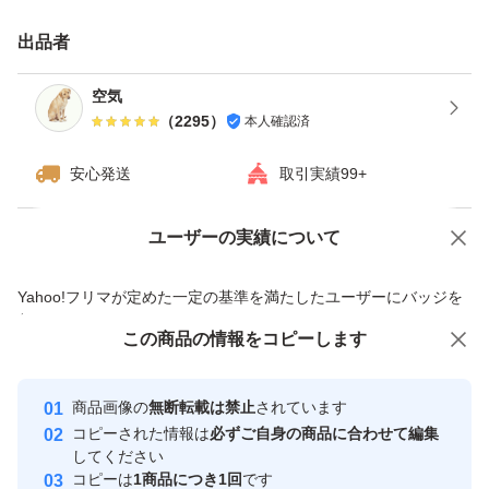
・日曜日、月曜日は発送をお休みさせて頂く場合がござい
出品者
ますが、ご了承下さい。
・ダンボールは破損しやすい為プラスチック箱を推奨しま
空気
（
2295
）
本人確認済
す。※四合瓶はサイズの都合上ダンボールでの発送がメイ
ンとなります。
安心発送
取引実績99+
------------検索用------------
ユーザーの実績について
価格の相談
商品への質問
獺祭、十四代、黒龍、而今、鍋島、勝駒、花邑、花陽浴、
商品への質問からの値下げ交渉、不適切なカテゴリ変更依頼は禁止です
Yahoo!フリマが定めた一定の基準を満たしたユーザーにバッジを
新政、飛露喜、田酒、東洋美人、写楽、No6、鳳凰美田、
付与しています
久保田、作、澤屋まつもと、大吟醸、純米大吟醸、日本
この商品をみている人にオススメ
この商品の情報をコピーします
安心取引出品者
酒、亜麻猫、陽乃鳥、天蛙、プレミア酒、日本酒、山本、
最大10%対象
最大10%対象
最大10%対象
Yahoo!フリマの基準をクリアした安
安心取引出品者
冩楽、飛露喜、十四代、磯自慢
商品画像の
無断転載は禁止
されています
心・安全なユーザーです
コピーされた情報は
必ずご自身の商品に合わせて編集
くどき上手、澤屋まつもと、花陽浴、勝駒、九平次、久保
取引実績
してください
田、山田錦、白鶴錦、居酒屋
コピーは
1商品につき1回
です