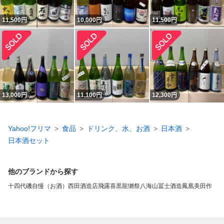
11,500
円
10,000
円
11,500
円
13,000
円
11,100
円
12,300
円
Yahoo!フリマ
食品
ドリンク、水、お酒
日本酒
日本酒セット
他のブランドから探す
十四代
磯自慢（お酒）
西田酒造店
飛露喜
黒龍
獺祭
八海山
冨士酒造
鳳凰美田
作