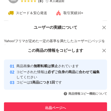
（
8
）
本人確認前
スピード＆安心発送
取引実績10+
ユーザーの実績について
価格の相談
商品への質問
商品への質問からの値下げ交渉、不適切なカテゴリ変更依頼は禁止です
Yahoo!フリマが定めた一定の基準を満たしたユーザーにバッジを
付与しています
この商品をみている人にオススメ
この商品の情報をコピーします
安心取引出品者
最大10%対象
最大10%対象
最大10%対象
Yahoo!フリマの基準をクリアした安
安心取引出品者
商品画像の
無断転載は禁止
されています
心・安全なユーザーです
コピーされた情報は
必ずご自身の商品に合わせて編集
取引実績
してください
コピーは
1商品につき1回
です
このユーザーはYahoo!フリマの取
取引実績◯+
いいね！
いいね！
4,778
円
4,780
円
4,720
円
引を完了させた実績があります
商品情報コピー機能について
最大10%対象
このユーザーは他フリマサービス
他フリマ実績◯+
出品ページへ
での取引実績があります