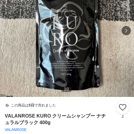
1
/
2
この商品は
5日
で売れました
い
VALANROSE KURO クリームシャンプー ナチ
2
ュラルブラック 400g
VALANROSE