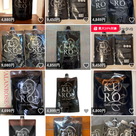
いいね！
いいね！
4,880
円
9,450
円
4,849
円
最大10%対象
いいね！
いいね！
9,080
円
4,850
円
9,450
円
いいね！
いいね！
4,699
円
4,999
円
4,800
円