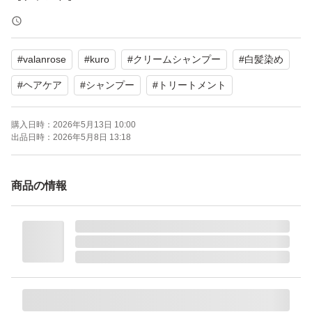
【商品名】KURO クリームシャンプー
【カラー】ナチュラルブラック
#
valanrose
#
kuro
#
クリームシャンプー
#
白髪染め
【内容量】400g
【商品の状態】未使用
#
ヘアケア
#
シャンプー
#
トリートメント
購入日時：
2026年5月13日 10:00
よろしくお願いいたします。
出品日時：
2026年5月8日 13:18
商品の情報