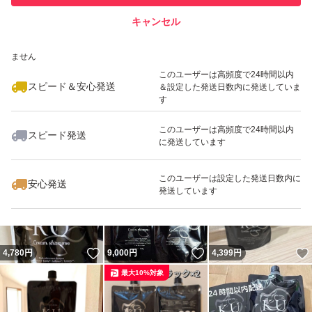
キャンセル
スピード&安心発送
いいね！
いいね！
4,780
※このバッジは実績に基づく表示であり、発送を保証しているものではあり
円
4,780
円
4,770
円
ません
最大10%対象
このユーザーは高頻度で24時間以内
スピード＆安心発送
＆設定した発送日数内に発送していま
す
このユーザーは高頻度で24時間以内
スピード発送
に発送しています
いいね！
いいね！
4,780
円
4,779
円
4,780
円
最大10%対象
このユーザーは設定した発送日数内に
安心発送
発送しています
いいね！
いいね！
4,780
円
9,000
円
4,399
円
最大10%対象