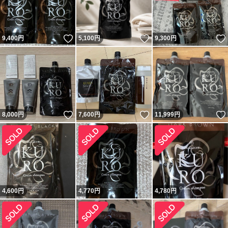
いいね！
いいね！
9,400
円
5,100
円
9,300
円
いいね！
いいね！
8,000
円
7,600
円
11,999
円
4,600
円
4,770
円
4,780
円