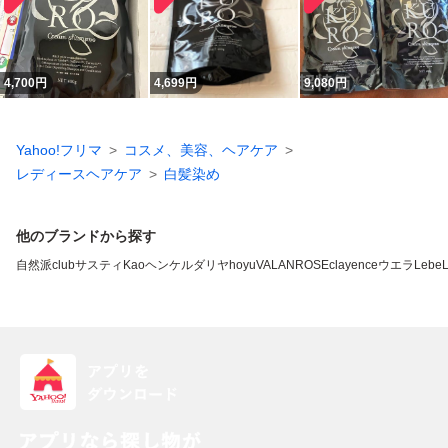
4,700
円
4,699
円
9,080
円
Yahoo!フリマ
コスメ、美容、ヘアケア
レディースヘアケア
白髪染め
他のブランドから探す
自然派clubサスティ
Kao
ヘンケル
ダリヤ
hoyu
VALANROSE
clayence
ウエラ
Lebe