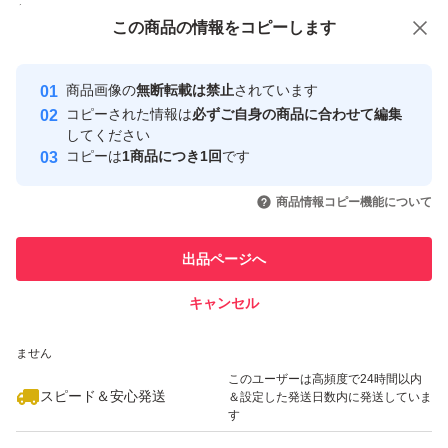
付与しています
この商品をみている人にオススメ
この商品の情報をコピーします
安心取引出品者
最大10%対象
最大10%対象
最大10%対象
Yahoo!フリマの基準をクリアした安
安心取引出品者
商品画像の
無断転載は禁止
されています
心・安全なユーザーです
コピーされた情報は
必ずご自身の商品に合わせて編集
取引実績
してください
コピーは
1商品につき1回
です
このユーザーはYahoo!フリマの取
取引実績◯+
いいね！
いいね！
2,370
円
2,200
円
2,390
円
引を完了させた実績があります
商品情報コピー機能について
最大10%対象
最大10%対象
最大10%対象
このユーザーは他フリマサービス
他フリマ実績◯+
出品ページへ
での取引実績があります
キャンセル
スピード&安心発送
いいね！
いいね！
2,480
※このバッジは実績に基づく表示であり、発送を保証しているものではあり
円
2,480
円
2,390
円
ません
このユーザーは高頻度で24時間以内
スピード＆安心発送
＆設定した発送日数内に発送していま
す