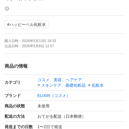
・到着日時の指定は出来ません。
#
ハッピーベル化粧水
上記規定に合わない場合はご購入されてもキャンセルとさ
せて頂きます。あらかじめご了承ください。
購入日時：
2026年5月13日 19:33
出品日時：
2026年5月8日 12:57
商品の情報
コスメ、美容、ヘアケア
カテゴリ
スキンケア、基礎化粧品
化粧水
ブランド
ELIXIR（コスメ）
商品の状態
未使用
配送の方法
おてがる配送（日本郵便）
発送までの日数
1〜2日で発送