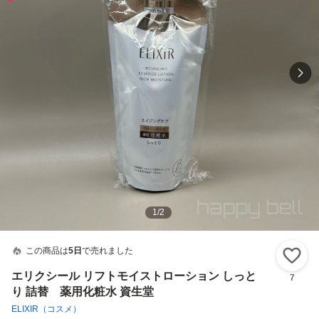
1
/
2
この商品は
5日
で売れました
い
エリクシール リフトモイストローション しっと
7
り 詰替 薬用化粧水 資生堂
ELIXIR（コスメ）