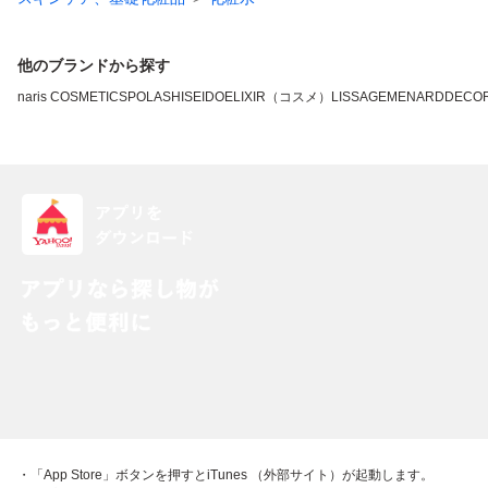
他のブランドから探す
naris COSMETICS
POLA
SHISEIDO
ELIXIR（コスメ）
LISSAGE
MENARD
DECO
・「App Store」ボタンを押すとiTunes （外部サイト）が起動します。