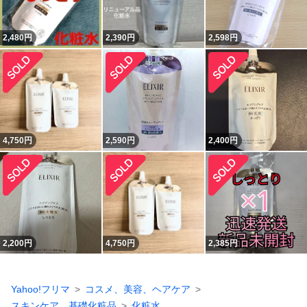
2,480
円
2,390
円
2,598
円
4,750
円
2,590
円
2,400
円
2,200
円
4,750
円
2,385
円
Yahoo!フリマ
コスメ、美容、ヘアケア
スキンケア、基礎化粧品
化粧水