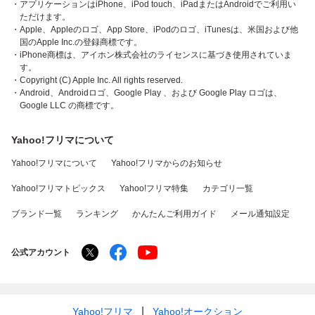
・アプリケーションはiPhone、iPod touch、iPadまたはAndroidでご利用い
ただけます。
・Apple、Appleのロゴ、App Store、iPodのロゴ、iTunesは、米国および他
国のApple Inc.の登録商標です。
・iPhone商標は、アイホン株式会社のライセンスに基づき使用されていま
す。
・Copyright (C) Apple Inc. All rights reserved.
・Android、Androidロゴ、Google Play 、および Google Play ロゴは、
Google LLC の商標です。
Yahoo!フリマについて
Yahoo!フリマについて
Yahoo!フリマからのお知らせ
Yahoo!フリマトピックス
Yahoo!フリマ特集
カテゴリ一覧
ブランド一覧
ランキング
かんたんご利用ガイド
メール通知設定
公式アカウント
Yahoo!フリマ
Yahoo!オークション