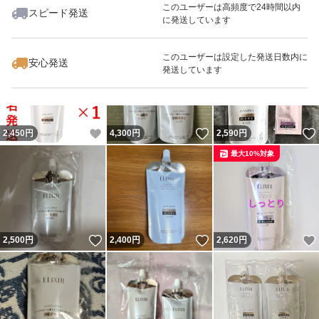
このユーザーは高頻度で24時間以内
スピード発送
に発送しています
いいね！
いいね！
4,560
円
2,420
円
2,600
円
最大10%対象
このユーザーは設定した発送日数内に
安心発送
発送しています
いいね！
いいね！
2,450
円
4,300
円
2,590
円
最大10%対象
いいね！
いいね！
2,500
円
2,400
円
2,620
円