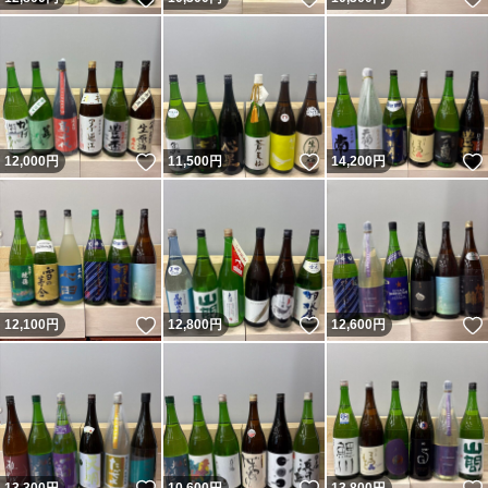
いいね！
いいね！
12,000
円
11,500
円
14,200
円
いいね！
いいね！
12,100
円
12,800
円
12,600
円