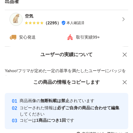
出品者
ますが、ご了承下さい。
・ダンボールは破損しやすい為プラスチック箱を推奨しま
空気
（
2295
）
本人確認済
す。※四合瓶はサイズの都合上ダンボールでの発送がメイ
ンとなります。
安心発送
取引実績99+
------------検索用------------
ユーザーの実績について
価格の相談
商品への質問
獺祭、十四代、黒龍、而今、鍋島、勝駒、花邑、花陽浴、
商品への質問からの値下げ交渉、不適切なカテゴリ変更依頼は禁止です
Yahoo!フリマが定めた一定の基準を満たしたユーザーにバッジを
新政、飛露喜、田酒、東洋美人、写楽、No6、鳳凰美田、
付与しています
久保田、作、澤屋まつもと、大吟醸、純米大吟醸、日本
この商品をみている人にオススメ
この商品の情報をコピーします
安心取引出品者
酒、亜麻猫、陽乃鳥、天蛙、プレミア酒、日本酒、山本、
最大10%対象
最大10%対象
最大10%対象
Yahoo!フリマの基準をクリアした安
安心取引出品者
冩楽、飛露喜、十四代、磯自慢
商品画像の
無断転載は禁止
されています
心・安全なユーザーです
コピーされた情報は
必ずご自身の商品に合わせて編集
くどき上手、澤屋まつもと、花陽浴、勝駒、九平次、久保
取引実績
してください
田、山田錦、白鶴錦、居酒屋
コピーは
1商品につき1回
です
このユーザーはYahoo!フリマの取
取引実績◯+
いいね！
いいね！
11,500
円
12,000
円
11,500
円
引を完了させた実績があります