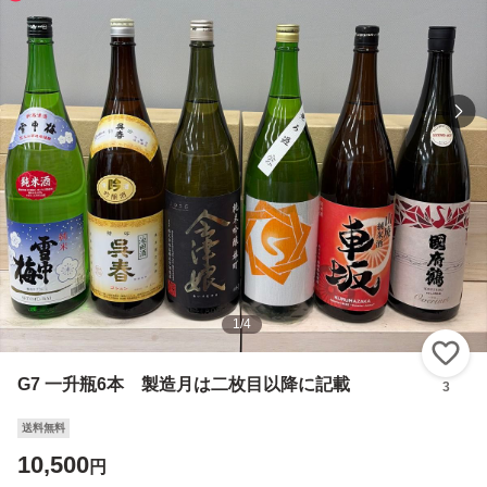
1
/
4
い
G7 一升瓶6本 製造月は二枚目以降に記載
3
送料無料
10,500
円