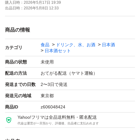
購入日時：
2026年5月17日 19:39
よろしくお願いします！！
出品日時：
2026年5月8日 12:33
【お願い】
商品の情報
・Yahoo!フリマの仕様につきクール便での発送は行なっ
食品
ドリンク、水、お酒
日本酒
ておりません。ご了承ください。
カテゴリ
日本酒セット
・購入意思のない価格相談はお辞めください。
商品の状態
未使用
・20歳未満の方には販売しません。
配送の方法
おてがる配送（ヤマト運輸）
・段ボールでの発送中に割れてしまう事があったため、お
発送までの日数
2〜3日で発送
酒用のP箱で発送しております！
・段ボールご希望の際は購入後にメッセージでご連絡くだ
発送元の地域
東京都
さい。
商品ID
z606048424
・配達日時のご希望がある方も購入後のメッセージでご連
Yahoo!フリマは全品送料無料・匿名配送
代金は運営が一旦預かり、評価後、出品者に支払われます
絡ください。
・日曜日、月曜日は発送をお休みさせて頂く場合がござい