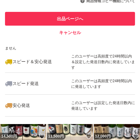
商品情報コピー機能について
最大10%対象
最大10%対象
このユーザーは他フリマサービス
他フリマ実績◯+
出品ページへ
での取引実績があります
キャンセル
スピード&安心発送
いいね！
いいね！
13,000
※このバッジは実績に基づく表示であり、発送を保証しているものではあり
円
12,000
円
13,800
円
ません
最大10%対象
最大10%対象
最大10%対象
このユーザーは高頻度で24時間以内
スピード＆安心発送
＆設定した発送日数内に発送していま
す
このユーザーは高頻度で24時間以内
スピード発送
に発送しています
いいね！
いいね！
13,500
円
15,500
円
11,500
円
最大10%対象
最大10%対象
このユーザーは設定した発送日数内に
安心発送
発送しています
いいね！
いいね！
14,500
円
11,500
円
12,000
円