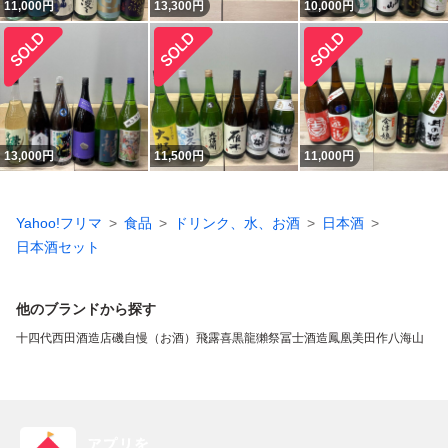
11,000
円
13,300
円
10,000
円
13,000
円
11,500
円
11,000
円
Yahoo!フリマ
食品
ドリンク、水、お酒
日本酒
日本酒セット
他のブランドから探す
十四代
西田酒造店
磯自慢（お酒）
飛露喜
黒龍
獺祭
冨士酒造
鳳凰美田
作
八海山