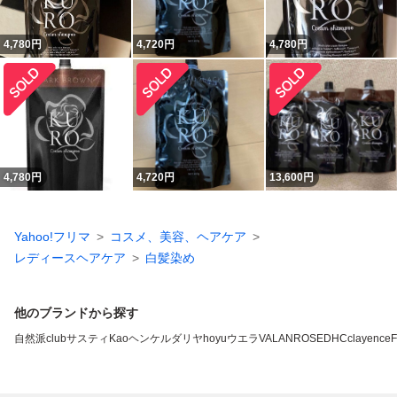
4,780
円
4,720
円
4,780
円
4,780
円
4,720
円
13,600
円
Yahoo!フリマ
コスメ、美容、ヘアケア
レディースヘアケア
白髪染め
他のブランドから探す
自然派clubサスティ
Kao
ヘンケル
ダリヤ
hoyu
ウエラ
VALANROSE
DHC
clayence