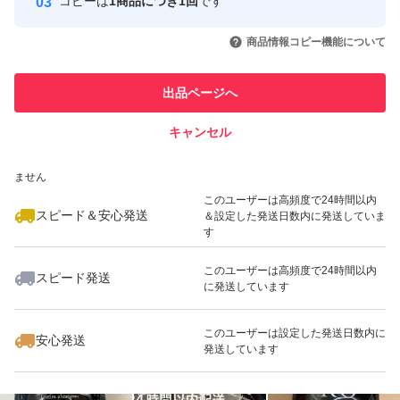
コピーは
1商品につき1回
です
このユーザーはYahoo!フリマの取
取引実績◯+
いいね！
いいね！
9,080
円
4,399
円
4,299
円
引を完了させた実績があります
商品情報コピー機能について
最大10%対象
最大10%対象
最大10%対象
このユーザーは他フリマサービス
他フリマ実績◯+
出品ページへ
での取引実績があります
キャンセル
スピード&安心発送
いいね！
いいね！
9,299
※このバッジは実績に基づく表示であり、発送を保証しているものではあり
円
13,600
円
4,700
円
ません
最大10%対象
最大10%対象
このユーザーは高頻度で24時間以内
スピード＆安心発送
＆設定した発送日数内に発送していま
す
このユーザーは高頻度で24時間以内
スピード発送
に発送しています
いいね！
いいね！
9,500
円
9,440
円
4,750
円
最大10%対象
このユーザーは設定した発送日数内に
安心発送
発送しています