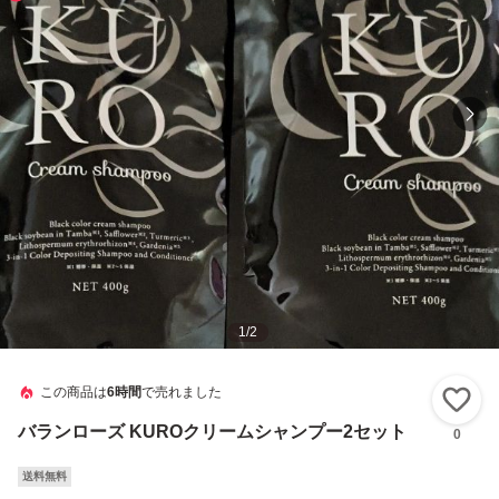
1
/
2
この商品は
6時間
で売れました
い
バランローズ KUROクリームシャンプー2セット
0
送料無料