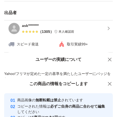
出品者
ask********
（
1305
）
本人確認前
スピード発送
取引実績99+
ユーザーの実績について
価格の相談
商品への質問
商品への質問からの値下げ交渉、不適切なカテゴリ変更依頼は禁止です
Yahoo!フリマが定めた一定の基準を満たしたユーザーにバッジを
付与しています
この商品をみている人にオススメ
この商品の情報をコピーします
安心取引出品者
最大10%対象
最大10%対象
最大10%対象
Yahoo!フリマの基準をクリアした安
安心取引出品者
商品画像の
無断転載は禁止
されています
心・安全なユーザーです
コピーされた情報は
必ずご自身の商品に合わせて編集
取引実績
してください