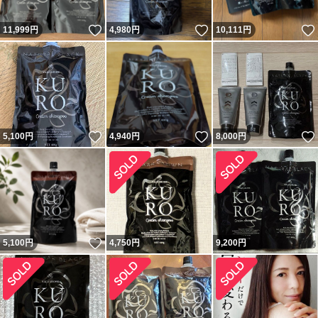
いいね！
いいね！
11,999
円
4,980
円
10,111
円
いいね！
いいね！
5,100
円
4,940
円
8,000
円
いいね！
5,100
円
4,750
円
9,200
円