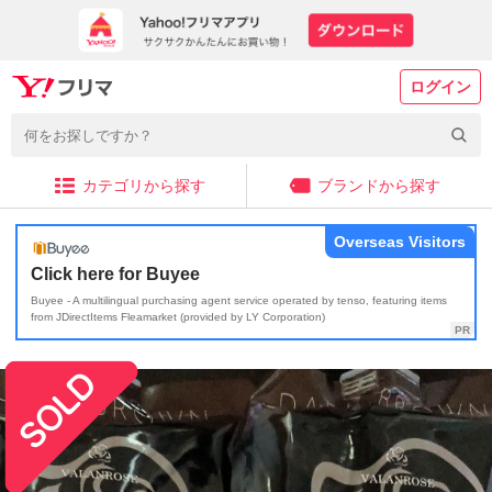
ログイン
カテゴリから探す
ブランドから探す
Overseas Visitors
Click here for Buyee
Buyee - A multilingual purchasing agent service operated by tenso, featuring items
from JDirectItems Fleamarket (provided by LY Corporation)