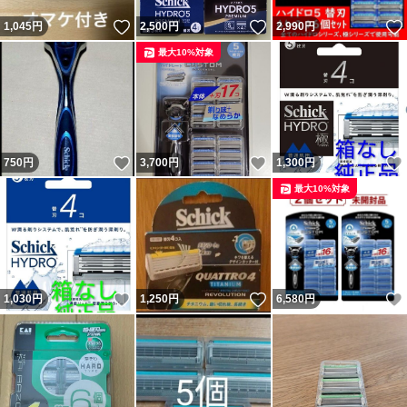
いいね！
いいね！
1,045
円
2,500
円
2,990
円
最大10%対象
いいね！
いいね！
750
円
3,700
円
1,300
円
最大10%対象
いいね！
いいね！
1,030
円
1,250
円
6,580
円