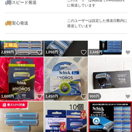
スピード発送
に発送しています
いいね！
いいね！
1,298
円
2,160
円
1,999
円
最大10%対象
最大10%対象
このユーザーは設定した発送日数内に
安心発送
発送しています
いいね！
いいね！
2,698
円
1,050
円
3,446
円
いいね！
いいね！
1,600
円
1,450
円
900
円
最大10%対象