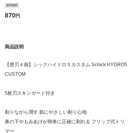
送料無料
870
円
商品説明
【替刃４個】シックハイドロ５カスタム Schick HYDRO5
CUSTOM
5枚刃スキンガード付き
剃りながら潤す 肌にやさしい剃り心地
鼻の下やもみあげが簡単に正確に剃れる フリップ式トリ
マー