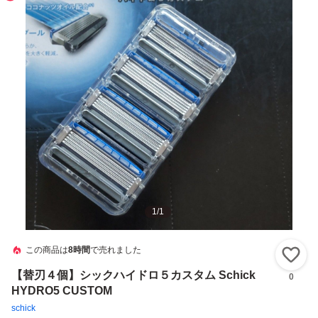
1
/
1
この商品は
8時間
で売れました
い
【替刃４個】シックハイドロ５カスタム Schick
0
HYDRO5 CUSTOM
schick