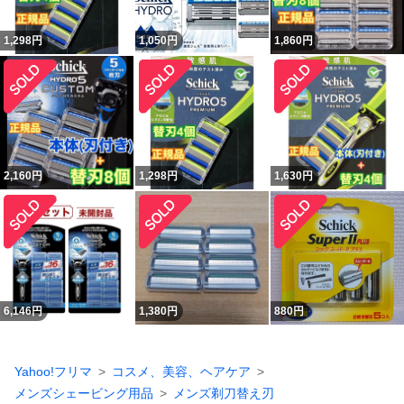
1,298
円
1,050
円
1,860
円
2,160
円
1,298
円
1,630
円
6,146
円
1,380
円
880
円
Yahoo!フリマ
コスメ、美容、ヘアケア
メンズシェービング用品
メンズ剃刀替え刃