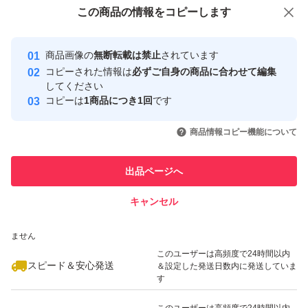
付与しています
この商品をみている人にオススメ
この商品の情報をコピーします
安心取引出品者
最大10%対象
Yahoo!フリマの基準をクリアした安
安心取引出品者
商品画像の
無断転載は禁止
されています
心・安全なユーザーです
コピーされた情報は
必ずご自身の商品に合わせて編集
取引実績
してください
コピーは
1商品につき1回
です
このユーザーはYahoo!フリマの取
取引実績◯+
いいね！
いいね！
1,050
円
1,330
円
1,860
円
引を完了させた実績があります
商品情報コピー機能について
最大10%対象
最大10%対象
このユーザーは他フリマサービス
他フリマ実績◯+
出品ページへ
での取引実績があります
キャンセル
スピード&安心発送
いいね！
いいね！
1,948
※このバッジは実績に基づく表示であり、発送を保証しているものではあり
円
1,630
円
1,045
円
ません
最大10%対象
このユーザーは高頻度で24時間以内
スピード＆安心発送
＆設定した発送日数内に発送していま
す
このユーザーは高頻度で24時間以内