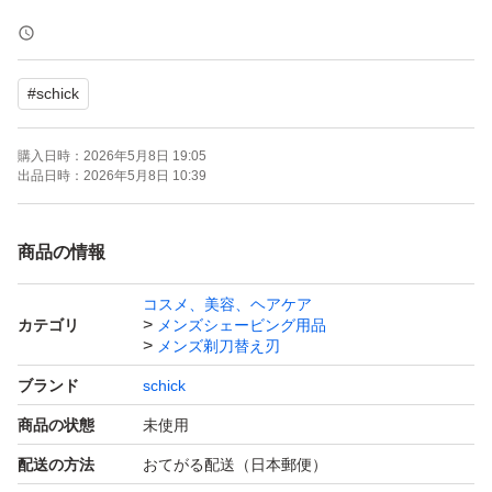
肌への刺激を軽減 ココナッツオイル配合 ヒアルロン酸も
配合
#
schick
●あなたの肌と剃り方にカスタマイズされた剃り味
購入日時：
2026年5月8日 19:05
●肌の質と剃り方は、ひとりひとり違う。
出品日時：
2026年5月8日 10:39
●剃り方にあわせて肌にかかる力を自動調整する衝撃吸収
テクノロジー。
商品の情報
力をかけすぎたときには力を逃がし、足りないときには圧
コスメ、美容、ヘアケア
力を加えてくれる独自機能。肌に密着しながら適度な刃圧
カテゴリ
メンズシェービング用品
を維持し剃り心地の快さを最大化。密着剃りで、よりよい
メンズ剃刀替え刃
剃り味を実現。
ブランド
schick
商品の状態
未使用
簡易包装の上発送いたします。
配送の方法
おてがる配送（日本郵便）
画像の台紙は商品に含みません。