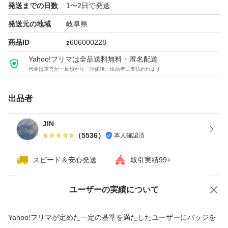
発送までの日数
1〜2日で発送
ホルダーは別売りです。
発送元の地域
岐阜県
ご理解ご了承の上ご購入お願いいたします。
商品ID
z606000228
Yahoo!フリマは全品送料無料・匿名配送
〈原産国〉替刃： アメリカ製
代金は運営が一旦預かり、評価後、出品者に支払われます
シェービング剤：中国製
出品者
#シックハイドロ
JIN
#替刃
（
5536
）
本人確認済
#Schick HYDRO5
#髭剃り
スピード＆安心発送
取引実績99+
#カミソリ
ユーザーの実績について
価格の相談
商品への質問
商品への質問からの値下げ交渉、不適切なカテゴリ変更依頼は禁止です
Yahoo!フリマが定めた一定の基準を満たしたユーザーにバッジを