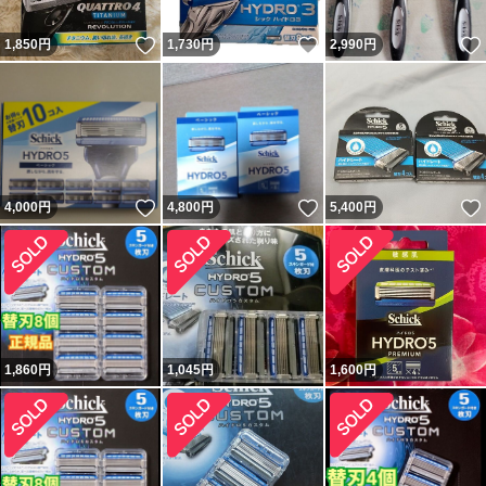
いいね！
いいね！
1,850
円
1,730
円
2,990
円
いいね！
いいね！
4,000
円
4,800
円
5,400
円
1,860
円
1,045
円
1,600
円