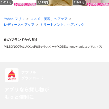
1,619
円
1,619
円
2,849
円
Yahoo!フリマ
コスメ、美容、ヘアケア
レディースヘアケア
トリートメント、ヘアパック
他のブランドから探す
MILBON
COTA
LUX
Kao
P&G
ケラスターゼ
KOSE
＆honey
napla
ロレアル パリ