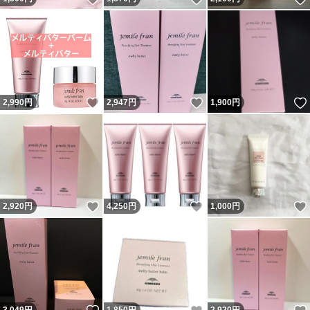
いいね！
いいね！
2,990
円
2,947
円
1,900
円
いいね！
いいね！
2,920
円
4,250
円
1,000
円