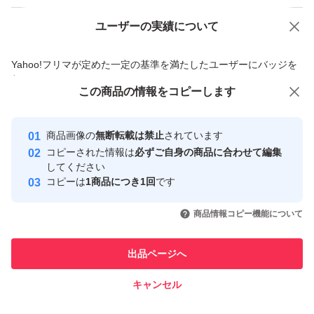
ユーザーの実績について
価格の相談
商品への質問
商品への質問からの値下げ交渉、不適切なカテゴリ変更依頼は禁止です
Yahoo!フリマが定めた一定の基準を満たしたユーザーにバッジを
付与しています
この商品をみている人にオススメ
この商品の情報をコピーします
安心取引出品者
最大10%対象
最大10%対象
Yahoo!フリマの基準をクリアした安
安心取引出品者
商品画像の
無断転載は禁止
されています
心・安全なユーザーです
コピーされた情報は
必ずご自身の商品に合わせて編集
取引実績
してください
コピーは
1商品につき1回
です
このユーザーはYahoo!フリマの取
取引実績◯+
いいね！
いいね！
850
円
1,539
円
1,550
円
引を完了させた実績があります
商品情報コピー機能について
このユーザーは他フリマサービス
他フリマ実績◯+
出品ページへ
での取引実績があります
キャンセル
スピード&安心発送
いいね！
いいね！
1,539
※このバッジは実績に基づく表示であり、発送を保証しているものではあり
円
1,550
円
1,550
円