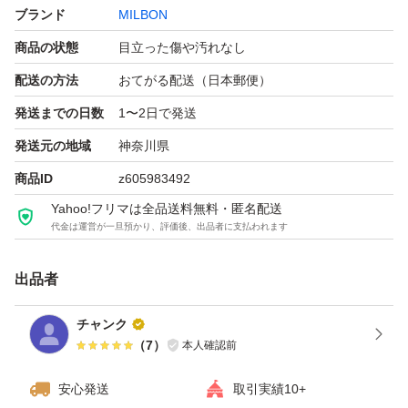
ブランド
MILBON
商品の状態
目立った傷や汚れなし
配送の方法
おてがる配送（日本郵便）
発送までの日数
1〜2日で発送
発送元の地域
神奈川県
商品ID
z605983492
Yahoo!フリマは全品送料無料・匿名配送
代金は運営が一旦預かり、評価後、出品者に支払われます
出品者
チャンク
（
7
）
本人確認前
安心発送
取引実績10+