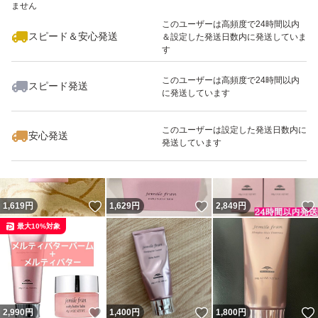
ません
このユーザーは高頻度で24時間以内
スピード＆安心発送
＆設定した発送日数内に発送していま
す
このユーザーは高頻度で24時間以内
スピード発送
に発送しています
いいね！
いいね！
1,550
円
1,540
円
3,980
円
最大10%対象
最大10%対象
このユーザーは設定した発送日数内に
安心発送
発送しています
いいね！
いいね！
1,619
円
1,629
円
2,849
円
最大10%対象
いいね！
いいね！
2,990
円
1,400
円
1,800
円