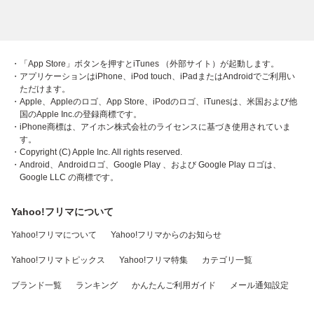
・「App Store」ボタンを押すとiTunes （外部サイト）が起動します。
・アプリケーションはiPhone、iPod touch、iPadまたはAndroidでご利用い
ただけます。
・Apple、Appleのロゴ、App Store、iPodのロゴ、iTunesは、米国および他
国のApple Inc.の登録商標です。
・iPhone商標は、アイホン株式会社のライセンスに基づき使用されていま
す。
・Copyright (C) Apple Inc. All rights reserved.
・Android、Androidロゴ、Google Play 、および Google Play ロゴは、
Google LLC の商標です。
Yahoo!フリマについて
Yahoo!フリマについて
Yahoo!フリマからのお知らせ
Yahoo!フリマトピックス
Yahoo!フリマ特集
カテゴリ一覧
ブランド一覧
ランキング
かんたんご利用ガイド
メール通知設定