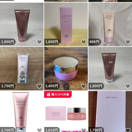
いいね！
いいね！
1,800
円
1,600
円
666
円
いいね！
いいね！
1,750
円
1,400
円
1,800
円
最大10%対象
いいね！
いいね！
2,700
円
1,619
円
1,700
円