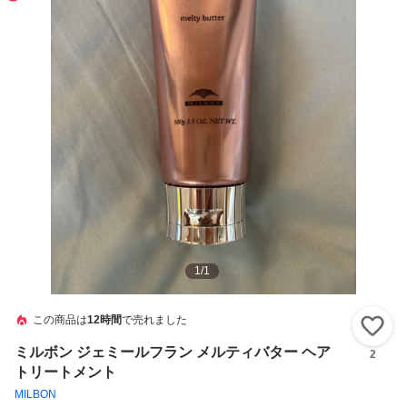
1
/
1
この商品は
12時間
で売れました
い
ミルボン ジェミールフラン メルティバター ヘア
2
トリートメント
MILBON