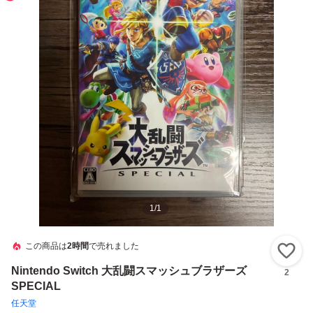
1
/
1
この商品は
2時間
で売れました
い
Nintendo Switch 大乱闘スマッシュブラザーズ
2
SPECIAL
任天堂