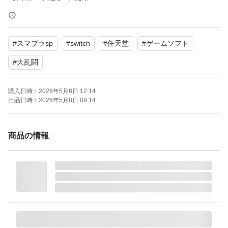
【カラー】マルチカラー
【CEROレーティング】A（全年齢対象）
#
スマブラsp
#
switch
#
任天堂
#
ゲームソフト
よろしくお願いいたします。
#
大乱闘
購入日時：
2026年5月8日 12:14
出品日時：
2026年5月8日 09:14
商品の情報