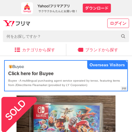
ログイン
カテゴリから探す
ブランドから探す
Overseas Visitors
Click here for Buyee
Buyee - A multilingual purchasing agent service operated by tenso, featuring items
from JDirectItems Fleamarket (provided by LY Corporation)