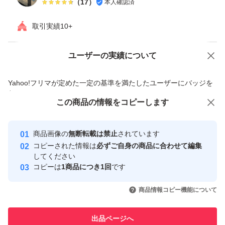
（
17
）
本人確認済
取引実績10+
ユーザーの実績について
価格の相談
商品への質問
商品への質問からの値下げ交渉、不適切なカテゴリ変更依頼は禁止です
Yahoo!フリマが定めた一定の基準を満たしたユーザーにバッジを
付与しています
この商品をみている人にオススメ
この商品の情報をコピーします
安心取引出品者
最大10%対象
最大10%対象
最大10%対象
Yahoo!フリマの基準をクリアした安
安心取引出品者
商品画像の
無断転載は禁止
されています
心・安全なユーザーです
コピーされた情報は
必ずご自身の商品に合わせて編集
取引実績
してください
コピーは
1商品につき1回
です
このユーザーはYahoo!フリマの取
取引実績◯+
いいね！
いいね！
4,800
円
4,700
円
5,000
円
引を完了させた実績があります
商品情報コピー機能について
最大10%対象
最大10%対象
最大10%対象
このユーザーは他フリマサービス
他フリマ実績◯+
出品ページへ
での取引実績があります