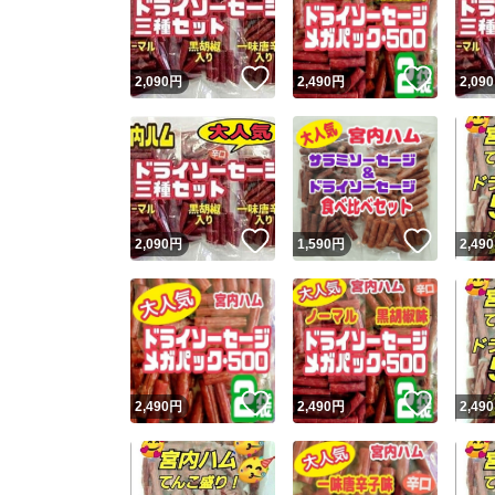
他フ
いいね！
いいね
2,090
円
2,490
円
2,090
スピード
※このバッ
スピ
いいね！
いいね
2,090
円
1,590
円
2,490
スピ
安心
いいね！
いいね
2,490
円
2,490
円
2,490