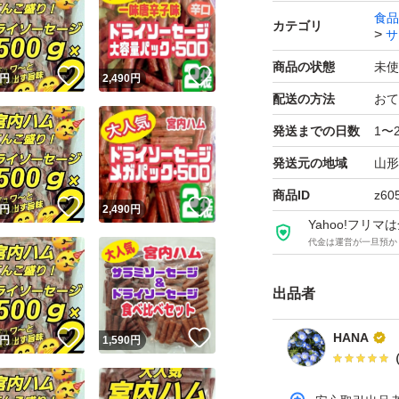
味付けは最小限！
食品
カテゴリ
噛めば噛むほど旨
サ
商品の状態
未使
！
いいね！
いいね！
円
2,490
円
山形で有名な宮内
配送の方法
おて
天然羊腸を使って
発送までの日数
1〜
長さにばらつきが
発送元の地域
山形
本品は無選別品と
商品ID
z60
長いもの短いもの
！
いいね！
いいね！
円
2,490
円
Yahoo!フリ
たっぷり入ってい
代金は運営が一旦預か
食べごたえありま
出品者
☆宮内ハムのドラ
！
いいね！
いいね！
HANA
円
1,590
円
大容量500g(大袋)
賞味期限2026.08.2