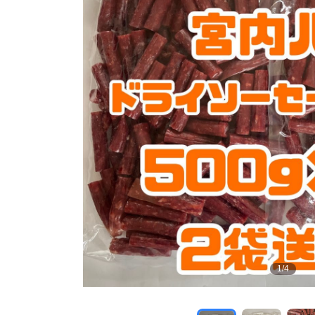
1
/
4