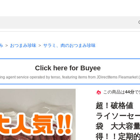
み
おつまみ珍味
サラミ、肉のおつまみ珍味
Click here for Buyee
ing agent service operated by tenso, featuring items from JDirectItems Fleamarket 
この商品は
44分
で
超！破格値 
ライソーセー
袋 大大容量
得！！定期