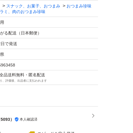
スナック、お菓子、おつまみ
おつまみ珍味
味が感じられ人気商品が沢山
ラミ、肉のおつまみ珍味
用
ハムのサラミ。
がる配送（日本郵便）
いるので
2日で発送
あります。また、
県
なり、
5963458
など
マは全品送料無料・匿名配送
ます
り、評価後、出品者に支払われます
す。
イソーセージ サラミ
×2袋
（
5093
）
本人確認済
7