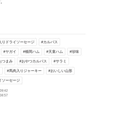
す。
入りドライソーセージ
#
カルパス
形の味
セージ
#
ヤガイ
#
楯岡ハム
#
天童ハム
#
珍味
おつまみ
#
おやつカルパス
#
サラミ
ー
#
馬肉入りジャーキー
#
おいしい山形
形県
イソーセージ
6年創業の老舗メーカーが製造。
09:42
08:57
いが特徴
に引き立てるため