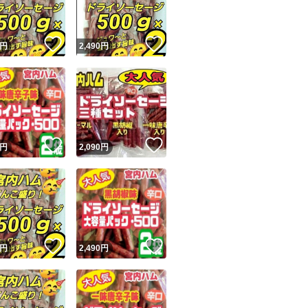
#ビーフジャーキー
#加工肉
！
いいね！
いいね！
円
2,490
円
#おいしい山形
#山形名物
#食品
#おつまみ
#保存食
！
いいね！
いいね！
円
2,090
円
#宮内ハム
#ケンミンショー
！
いいね！
いいね！
円
2,490
円