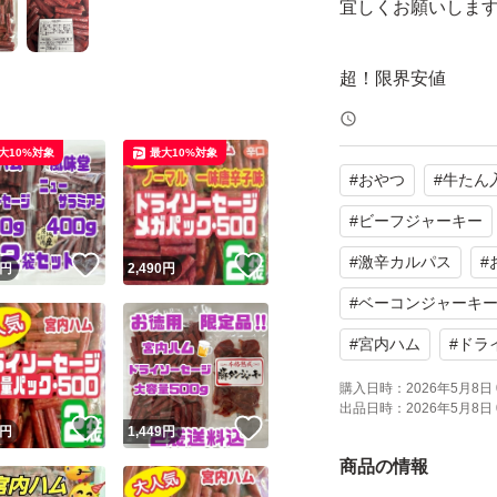
宜しくお願いしま
超！限界安値
大人気！
新品未開封
大10%対象
最大10%対象
#
おやつ
#
牛たん
おいしい山形 山
頭付きドライソー
#
ビーフジャーキー
カルパス
#
激辛カルパス
#
！
いいね！
いいね！
円
2,490
円
サラミ
#
ベーコンジャーキ
消費量日本一の山
#
宮内ハム
#
ドラ
その山形県で昭和4
購入日時：
2026年5月8日 
宮内ハム
出品日時：
2026年5月8日 
！
いいね！
いいね！
円
1,449
円
ジューシーな味わ
商品の情報
素材の旨みを存分