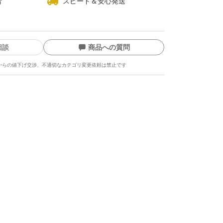
者
スピード＆安心発送
ろが少ない品、皮のところが無い品です。)
相談
商品への質問
からの値下げ交渉、不適切なカテゴリ変更依頼は禁止です
ます(*^▽^*)
。
す。
ーセージの油が溶け出す場合がございます。届
庫に入れてくだされば
ッとした食感にもどります。
ます