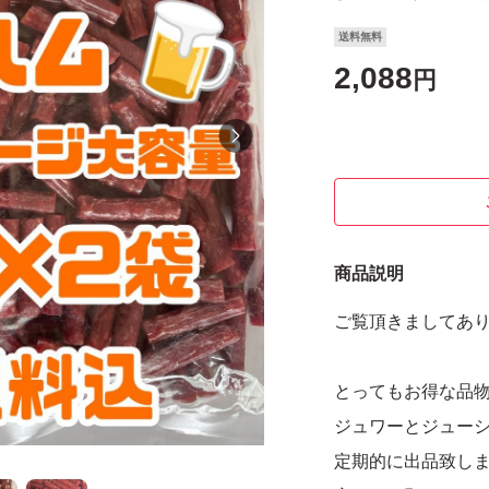
送料無料
2,088
円
商品説明
ご覧頂きましてあ
とってもお得な品物です*
ジュワーとジュー
定期的に出品致し