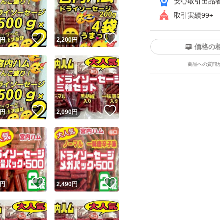
安心取引出品
(こちらは皮のとこ
取引実績99+
2袋で
！
いいね！
いいね！
円
2,200
円
価格の
合計1000g
商品への質問
賞味期限たっぷりあり
ユーザーの実績について
！
いいね！
いいね！
円
2,090
円
◎即購入可能です
o!フリマが定めた一定の基準を満たしたユーザーにバッジを付与しています
出品者
宜しくお願いしま
この商品の情報をコピーします
取引出品者
Yahoo!フリマの基準をクリアした安心・安全なユーザーです
輸送中にドライソ
！
いいね！
いいね！
商品画像の
無断転載は禁止
されています
円
2,490
円
きましたら、冷蔵
コピーされた情報は
必ずご自身の商品に合わせて編集
してください
コピーは
1商品につき1回
です
おちついて、パリ
実績◯+
このユーザーはYahoo!フリマの取引を完了させた実績があり