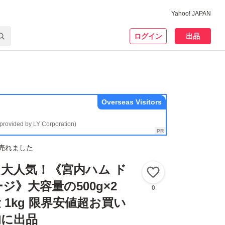
Yahoo! JAPAN
ログイン
出品
Overseas Visitors
(provided by LY Corporation)
売れました
大人気！《宮内ハム ド
いいね！
ジ》大容量の500g×2
0
 1kg 限界安値超お買い
的に出品