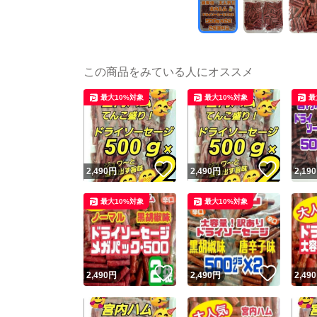
この商品をみている人にオススメ
最大10%対象
最大10%対象
最
いいね！
いいね
2,490
円
2,490
円
2,190
最大10%対象
最大10%対象
いいね！
いいね
2,490
円
2,490
円
2,490