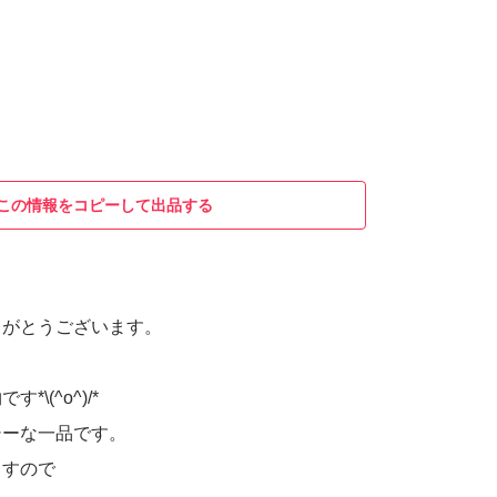
この情報をコピーして出品する
りがとうございます。
\(^o^)/*
シーな一品です。
ますので