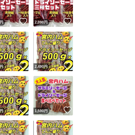
直射日光および高
商品情報コピー機
開封されましたら
リマ実績◯+
このユーザーは他フリマサービスでの取引実績があります
！
いいね！
いいね！
円
2,090
円
出品ページへ
梱包後重量が1キロ
&安心発送
キャンセル
地元山形より
ジは実績に基づく表示であり、発送を保証しているものではありません
郵便局のゆうパケッ
このユーザーは高頻度で24時間以内＆設定した発送日数内に
ード＆安心発送
ます
す。
！
いいね！
いいね！
円
2,490
円
ード発送
このユーザーは高頻度で24時間以内に発送しています
最安値価格でアッ
値下げ交渉はご遠慮願
発送
このユーザーは設定した発送日数内に発送しています
#サラミ
！
いいね！
いいね！
円
1,590
円
#カルパス
#ドライソーセージ