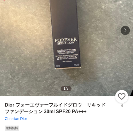
1
/
3
い
Dior フォーエヴァーフルイドグロウ リキッド
4
ファンデーション 30ml SPF20 PA+++
Christian Dior
送料無料