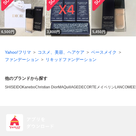
6,500
円
3,800
円
5,450
円
Yahoo!フリマ
コスメ、美容、ヘアケア
ベースメイク
ファンデーション
リキッドファンデーション
他のブランドから探す
SHISEIDO
Kanebo
Christian Dior
MAQuillAGE
DECORTE
メイベリン
LANCOME
E