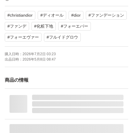
【商品の状態】未使用
#
christiandior
#
ディオール
#
dior
#
ファンデーション
【カラー】ブラック系（パッケージの色）
#
ファンデ
#
化粧下地
#
フォーエバー
箱から1度開けていますが未使用品です。
#
フォーエヴァー
#
フルイドグロウ
よろしくお願いいたします。
購入日時：
2026年7月2日 03:23
出品日時：
2026年5月8日 08:47
商品の情報