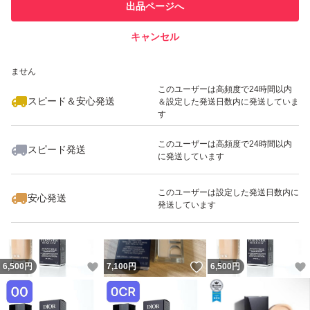
他フリマ実績◯+
出品ページへ
での取引実績があります
キャンセル
スピード&安心発送
いいね！
いいね！
6,500
※このバッジは実績に基づく表示であり、発送を保証しているものではあり
円
6,500
円
4,300
円
ません
このユーザーは高頻度で24時間以内
スピード＆安心発送
＆設定した発送日数内に発送していま
す
このユーザーは高頻度で24時間以内
スピード発送
に発送しています
いいね！
いいね！
7,700
円
6,500
円
5,500
円
このユーザーは設定した発送日数内に
安心発送
発送しています
いいね！
いいね！
6,500
円
7,100
円
6,500
円