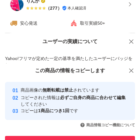
りんか
（
277
）
本人確認済
安心発送
取引実績50+
ユーザーの実績について
価格の相談
商品への質問
商品への質問からの値下げ交渉、不適切なカテゴリ変更依頼は禁止です
Yahoo!フリマが定めた一定の基準を満たしたユーザーにバッジを
付与しています
この商品をみている人にオススメ
この商品の情報をコピーします
安心取引出品者
Yahoo!フリマの基準をクリアした安
安心取引出品者
商品画像の
無断転載は禁止
されています
心・安全なユーザーです
コピーされた情報は
必ずご自身の商品に合わせて編集
取引実績
してください
コピーは
1商品につき1回
です
このユーザーはYahoo!フリマの取
取引実績◯+
いいね！
いいね！
5,450
円
6,500
円
7,500
円
引を完了させた実績があります
商品情報コピー機能について
このユーザーは他フリマサービス