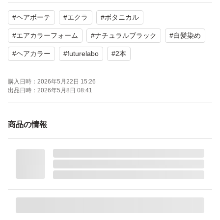
【商品名】ボタニカル エアカラーフォーム
#
ヘアボーテ
#
エクラ
#
ボタニカル
【カラー】ナチュラルブラック
【内容量】150g
#
エアカラーフォーム
#
ナチュラルブラック
#
白髪染め
【個数】2本
#
ヘアカラー
#
futurelabo
#
2本
【商品の状態】未使用
購入日時：
2026年5月22日 15:26
出品日時：
2026年5月8日 08:41
商品の情報