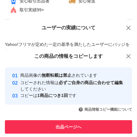
安心取引出品者
安心発送
取引実績99+
ユーザーの実績について
価格の相談
商品への質問
商品への質問からの値下げ交渉、不適切なカテゴリ変更依頼は禁止です
Yahoo!フリマが定めた一定の基準を満たしたユーザーにバッジを
付与しています
この商品をみている人にオススメ
この商品の情報をコピーします
安心取引出品者
最大10%対象
最大10%対象
最大10%対象
Yahoo!フリマの基準をクリアした安
安心取引出品者
商品画像の
無断転載は禁止
されています
心・安全なユーザーです
コピーされた情報は
必ずご自身の商品に合わせて編集
取引実績
してください
コピーは
1商品につき1回
です
このユーザーはYahoo!フリマの取
取引実績◯+
いいね！
いいね！
8,200
円
8,000
円
9,000
円
引を完了させた実績があります
商品情報コピー機能について
最大10%対象
このユーザーは他フリマサービス
他フリマ実績◯+
出品ページへ
での取引実績があります