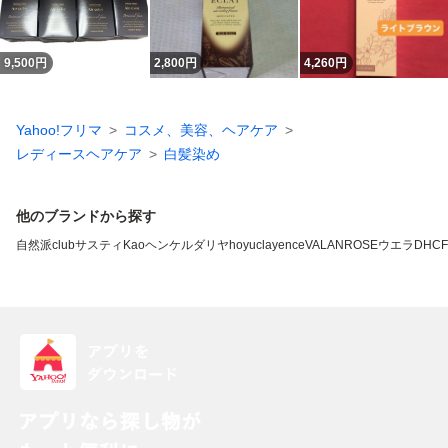
9,500
円
2,800
円
4,260
円
Yahoo!フリマ
コスメ、美容、ヘアケア
レディースヘアケア
白髪染め
他のブランドから探す
自然派clubサスティ
Kao
ヘンケル
ダリヤ
hoyu
clayence
VALANROSE
ウエラ
DHC