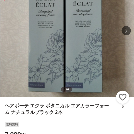
1
/
4
い
ヘアボーテ エクラ ボタニカル エアカラーフォー
5
ム ナチュラルブラック 2本
送料無料