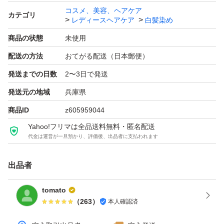
コスメ、美容、ヘアケア
カテゴリ
レディースヘアケア
白髪染め
商品の状態
未使用
配送の方法
おてがる配送（日本郵便）
発送までの日数
2〜3日で発送
発送元の地域
兵庫県
商品ID
z605959044
Yahoo!フリマは全品送料無料・匿名配送
代金は運営が一旦預かり、評価後、出品者に支払われます
出品者
tomato
（
263
）
本人確認済