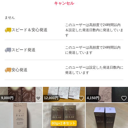
キャンセル
スピード&安心発送
いいね！
いいね！
5,250
※このバッジは実績に基づく表示であり、発送を保証しているものではあり
円
8,000
円
8,980
円
ません
最大10%対象
このユーザーは高頻度で24時間以内
スピード＆安心発送
＆設定した発送日数内に発送していま
す
このユーザーは高頻度で24時間以内
スピード発送
に発送しています
いいね！
いいね！
4,260
円
9,055
円
7,000
円
最大10%対象
このユーザーは設定した発送日数内に
安心発送
発送しています
いいね！
いいね！
9,000
円
12,000
円
4,150
円