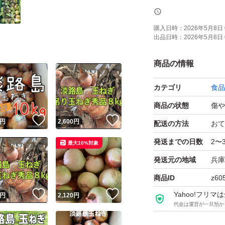
○写真は訳ありの
購入日時：
2026年5月8日 
出品日時：
2026年5月8日 
ます。
商品の情報
○日時時間の指定
カテゴリ
食品
いたします。また
したまま（土など
商品の状態
傷や
！
いいね！
いいね！
入ご遠慮下さい。
円
2,600
円
配送の方法
おて
発送までの日数
2〜
最大10%対象
送料：無料 常温
発送元の地域
兵庫
重さ：段ボール込み
商品ID
z60
からは判別できな
！
いいね！
いいね！
Yahoo!フリ
円
2,120
円
傷む場合がござい
代金は運営が一旦預か
け多めに入れさせ