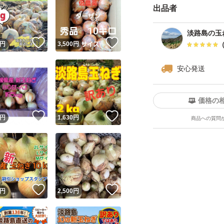
出品者
品物：小さいもの
（その時々によっ
淡路島の玉
等、内容に偏りが
！
いいね！
いいね！
円
3,500
円
安心発送
#冬野菜 #玉ねぎ #
ねぎ #ご飯に合う #
価格の
極わせ #おでん #焼
！
いいね！
いいね！
円
1,630
円
商品への質問
農家直送 #兵庫県 #
得 #極早生 #健康 
ー #ポトフ #春野菜
！
いいね！
いいね！
円
2,500
円