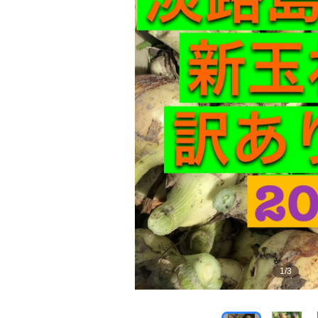
1
/
3