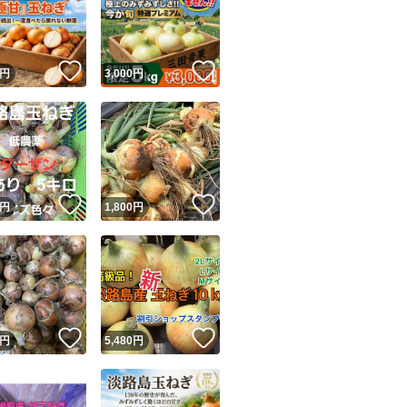
！
いいね！
いいね！
円
3,000
円
ユーザーの実績について
！
いいね！
いいね！
円
1,800
円
o!フリマが定めた一定の基準を満たしたユーザーにバッジを付与しています
出品者
この商品の情報をコピーします
取引出品者
Yahoo!フリマの基準をクリアした安心・安全なユーザーです
！
いいね！
いいね！
商品画像の
無断転載は禁止
されています
円
5,480
円
コピーされた情報は
必ずご自身の商品に合わせて編集
してください
コピーは
1商品につき1回
です
実績◯+
このユーザーはYahoo!フリマの取引を完了させた実績があり