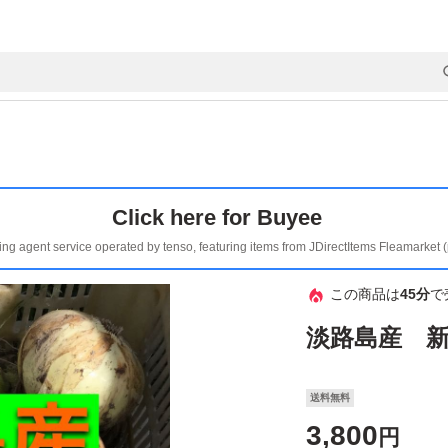
Click here for Buyee
ing agent service operated by tenso, featuring items from JDirectItems Fleamarket 
この商品は
45分
で
淡路島産 新
送料無料
3,800
円