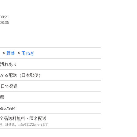
イメージです。その時々で大きさや形が変わり
09:21
08:35
はできません。注文が入りしだい速やかに発送
野菜
玉ねぎ
できるだけ手間を省き安価で提供するため収穫
ついたまま）になっています。神経質な方は購
汚れあり
がる配送（日本郵便）
3日で発送
便
県
 20キロ（できる限り確認はしていますが外見
5957994
い腐りがある場合やナマモノのため到着までに
マは全品送料無料・匿名配送
ます。そのため箱に隙間がある場合はできるだ
り、評価後、出品者に支払われます
ていただきます）