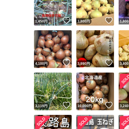
他フ
いいね！
いいね
1,450
円
3,800
円
1,800
スピード
※このバッ
スピ
いいね！
いいね
4,100
円
3,990
円
3,800
スピ
安心
いいね！
いいね
3,119
円
10,000
円
3,240