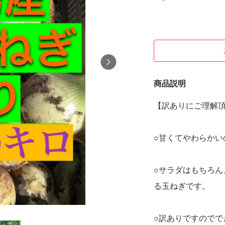
商品説明
【訳ありにご理解
○甘くてやわらかい
○サラダはもちろ
る玉ねぎです。
○訳ありですのでで