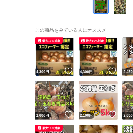
この商品をみている人にオススメ
最大10%対象
最大10%対象
いいね！
いいね
4,300
円
4,300
円
2,450
いいね！
いいね
2,600
円
2,100
円
2,600
最大10%対象