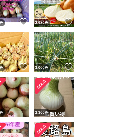
商品情報コピー機
リマ実績◯+
このユーザーは他フリマサービスでの取引実績があります
！
いいね！
いいね！
円
2,680
円
出品ページへ
&安心発送
キャンセル
ジは実績に基づく表示であり、発送を保証しているものではありません
このユーザーは高頻度で24時間以内＆設定した発送日数内に
ード＆安心発送
ます
！
いいね！
いいね！
円
3,000
円
ード発送
このユーザーは高頻度で24時間以内に発送しています
発送
このユーザーは設定した発送日数内に発送しています
！
円
2,300
円