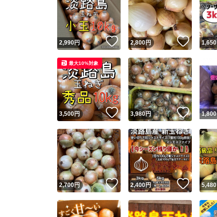
いいね！
いいね
2,990
円
2,800
円
1,650
最大10%対象
いいね！
いいね
3,500
円
3,980
円
1,800
いいね！
いいね
2,700
円
2,400
円
5,480