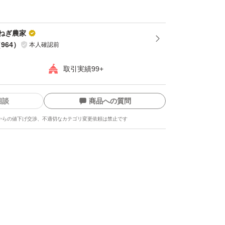
 キズ 形が悪い 分球 芯がある 規格外等
て小さいものばかりの時や芯があるものばかり
ねぎ農家
あります）
（
964
）
本人確認前
取引実績99+
淡路島 #甘い #やわらかい #ジューシー #冬たま
味覚 #天ぷら #すき焼き #オニオンスライス #
相談
商品への質問
きそば #サラダ #旬 #おいしい #絶品 #日本一 #
からの値下げ交渉、不適切なカテゴリ変更依頼は禁止です
新鮮 #採れたて #お取り寄せ #鮮度 #料理 #お
#体に良い #栄養 #焼きそば #白菜 #春野菜 #カレ