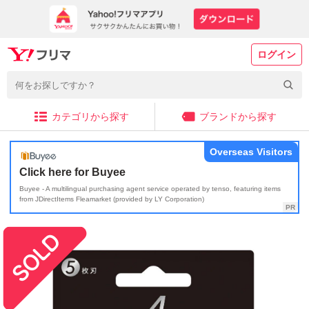
ログイン
カテゴリから探す
ブランドから探す
Overseas Visitors
Click here for Buyee
Buyee - A multilingual purchasing agent service operated by tenso, featuring items
from JDirectItems Fleamarket (provided by LY Corporation)