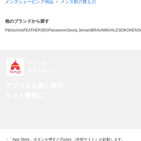
メンズシェービング用品
メンズ剃刀替え刃
他のブランドから探す
P&G
schick
FEATHER
貝印
Panasonic
Georg Jensen
BRAUN
MUHLE
SEIKO
HENS
・「App Store」ボタンを押すとiTunes （外部サイト）が起動します。