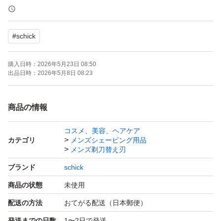
【ゆうパケットポストminiの発送になります。……………
商品をビニール袋で包み、プチプチで巻き、ストックバッ
#
schick
グに入れます。】
購入日時：
2026年5月23日 08:50
出品日時：
2026年5月8日 08:23
商品の情報
コスメ、美容、ヘアケア
カテゴリ
メンズシェービング用品
メンズ剃刀替え刃
ブランド
schick
商品の状態
未使用
配送の方法
おてがる配送（日本郵便）
発送までの日数
1〜2日で発送