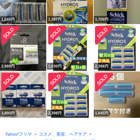
1,045
円
1,397
円
1,700
円
2,999
円
1,630
円
2,398
円
3,800
円
2,398
円
1,045
円
Yahoo!フリマ
コスメ、美容、ヘアケア