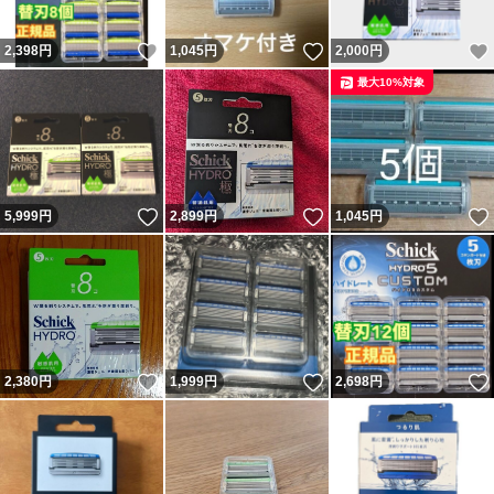
いいね！
いいね！
2,398
円
1,045
円
2,000
円
最大10%対象
いいね！
いいね！
5,999
円
2,899
円
1,045
円
いいね！
いいね！
2,380
円
1,999
円
2,698
円