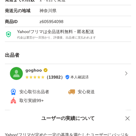
発送元の地域
神奈川県
商品ID
z605954098
Yahoo!フリマは全品送料無料・匿名配送
代金は運営が一旦預かり、評価後、出品者に支払われます
出品者
goghoo
（
13982
）
本人確認済
安心取引出品者
安心発送
取引実績99+
ユーザーの実績について
価格の相談
商品への質問
商品への質問からの値下げ交渉、不適切なカテゴリ変更依頼は禁止です
Yahoo!フリマが定めた一定の基準を満たしたユーザーにバッジを