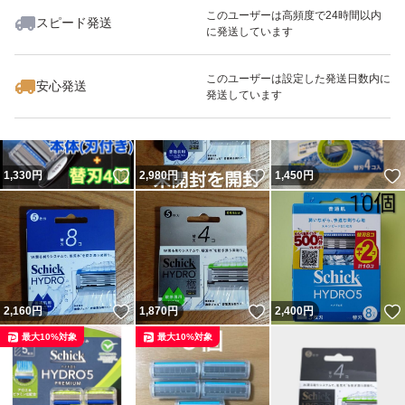
このユーザーは高頻度で24時間以内
スピード発送
に発送しています
いいね！
いいね！
1,600
円
1,630
円
1,759
円
このユーザーは設定した発送日数内に
安心発送
発送しています
いいね！
いいね！
1,330
円
2,980
円
1,450
円
いいね！
いいね！
2,160
円
1,870
円
2,400
円
最大10%対象
最大10%対象