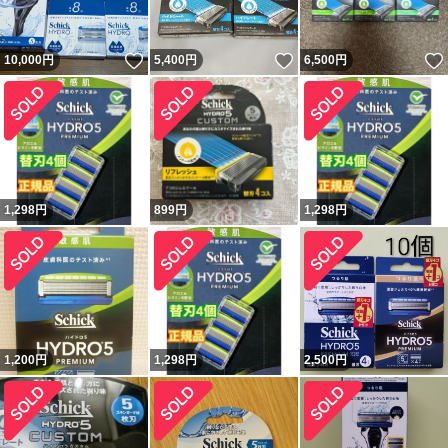
いいね！
いいね！
10,000
円
5,400
円
6,500
円
1,298
円
899
円
1,298
円
1,200
円
1,298
円
2,500
円