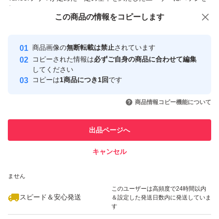
付与しています
この商品をみている人にオススメ
この商品の情報をコピーします
安心取引出品者
最大10%対象
Yahoo!フリマの基準をクリアした安
安心取引出品者
商品画像の
無断転載は禁止
されています
心・安全なユーザーです
コピーされた情報は
必ずご自身の商品に合わせて編集
取引実績
してください
コピーは
1商品につき1回
です
このユーザーはYahoo!フリマの取
取引実績◯+
いいね！
いいね！
1,300
円
1,030
円
899
円
引を完了させた実績があります
商品情報コピー機能について
最大10%対象
このユーザーは他フリマサービス
他フリマ実績◯+
出品ページへ
での取引実績があります
キャンセル
スピード&安心発送
いいね！
いいね！
1,298
※このバッジは実績に基づく表示であり、発送を保証しているものではあり
円
1,050
円
2,890
円
ません
最大10%対象
このユーザーは高頻度で24時間以内
スピード＆安心発送
＆設定した発送日数内に発送していま
す