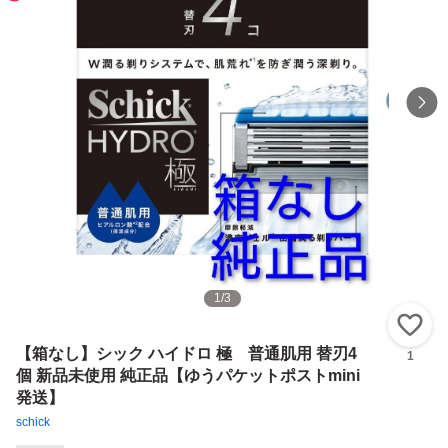
1
/
3
い
【箱なし】シック ハイドロ 極 普通肌用 替刃4
1
個 新品未使用 純正品【ゆうパケットポストmini
発送】
schick