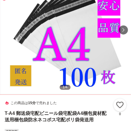
1
/
4
この商品は
15分
で売れました
い
T-A4 郵送袋宅配ビニール袋宅配袋A4梱包資材配
0
送用梱包袋防水ネコポス宅配ポリ袋発送用