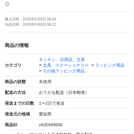
☆サイズ☆
購入日時：
2026年5月8日 08:28
W250mm×H300mm+50mm
出品日時：
2026年5月8日 08:12
＊＋50mmは図２を参考してください。
商品の情報
厚み：一枚あたり0.06mm
キッチン、日用品、文具
カテゴリ
文具、ステーショナリー
ラッピング用品
200枚ー1440円
その他ラッピング用品
100枚ー820円
商品の状態
未使用
配送の方法
おてがる配送（日本郵便）
(出品値段は間違えたことがあるので、いつもの値段と間
発送までの日数
1〜2日で発送
違えたりすることを気づいたらコメントに知らせてくださ
発送元の地域
愛知県
い。販売値段を間違えると違う商品を届く可能性がありま
商品ID
z605949606
す。その場合はキャンセルや返品ができないので、ご了承