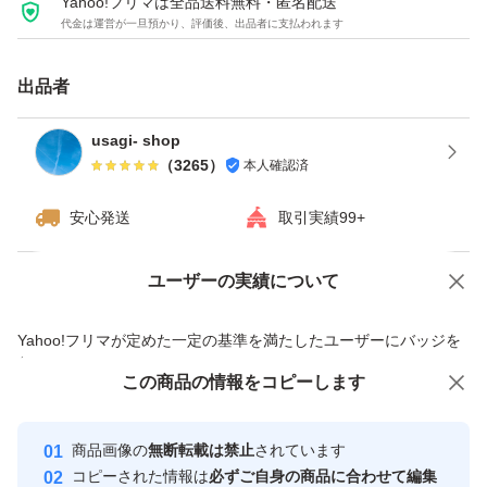
Yahoo!フリマは全品送料無料・匿名配送
下さい。)
代金は運営が一旦預かり、評価後、出品者に支払われます
＜特徴・性能＞
出品者
・ワンタッチテープ付で簡単梱包！
usagi- shop
粘着力が強く、配送中に外れる心配なし♪
（
3265
）
本人確認済
安心発送
取引実績99+
・薄手・軽量ですが、破れにくく丈夫！
ユーザーの実績について
価格の相談
商品への質問
・内側は黒のフィルムなので中が透けて見えることなくプ
ライバシーを保護！
商品への質問からの値下げ交渉、不適切なカテゴリ変更依頼は禁止です
Yahoo!フリマが定めた一定の基準を満たしたユーザーにバッジを
付与しています
この商品をみている人にオススメ
この商品の情報をコピーします
安心取引出品者
・水に強いビニール素材なので雨や雪の日でも安心♪
最大10%対象
最大10%対象
最大10%対象
Yahoo!フリマの基準をクリアした安
安心取引出品者
商品画像の
無断転載は禁止
されています
心・安全なユーザーです
＜多用途＞
コピーされた情報は
必ずご自身の商品に合わせて編集