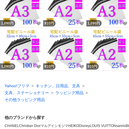
いいね！
いいね！
1,090
円
910
円
1,090
円
いいね！
いいね！
1,090
円
910
円
910
円
Yahoo!フリマ
キッチン、日用品、文具
文具、ステーショナリー
ラッピング用品
その他ラッピング用品
他のブランドから探す
CHANEL
Christian Dior
マルアイ
シモジマ
HEIKO
Disney
LOUIS VUITTON
sanrio
B