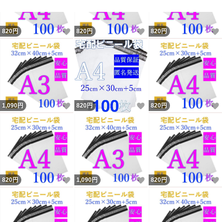
＊手作業で1枚ずつ数えて出荷しております。
万が一、何枚か足りなかった場合や商品不具合場合は、
いいね！
いいね！
820
円
820
円
820
円
方法が２つがあります。1足りない分を送りますか？2次
回、ご購入の時、多めに補充しますか？どちらかを選べる
のでご安心ください。（1を選ぶ場合はお客様の住所が必
要）
＊検品して悪いものを取り出し、発送致しますが、品質
いいね！
いいね！
1,090
円
820
円
820
円
高い商品と比べたら不満なところがあると思います。
安くご提供するため、ご理解いただきますようお願い致し
ます。
＊簡易梱包となります事を予めご了承ください。
いいね！
いいね！
820
円
1,090
円
820
円
＊モニター環境や製造時期により、多少色味が異なる場合