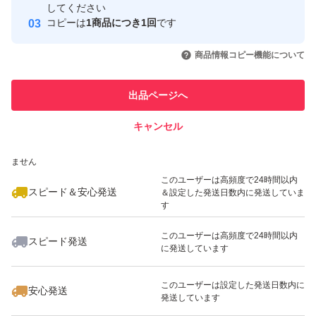
宅配便の袋は様々な用途があります。
取引実績
してください
コピーは
1商品につき1回
です
このユーザーはYahoo!フリマの取
取引実績◯+
いいね！
いいね！
1,090
円
1,440
円
1,090
円
引を完了させた実績があります
書類 ・DVD・文庫本・文具・洋服など物を入れて発送し
商品情報コピー機能について
ます。
このユーザーは他フリマサービス
他フリマ実績◯+
出品ページへ
での取引実績があります
クロネコ・DM便・ネコポス ・ゆうパケット・クリックポ
キャンセル
スピード&安心発送
スト・ポスパケット様々な発送に対応メール便袋です。
いいね！
いいね！
820
※このバッジは実績に基づく表示であり、発送を保証しているものではあり
円
820
円
820
円
ません
このユーザーは高頻度で24時間以内
＜注意＞
スピード＆安心発送
＆設定した発送日数内に発送していま
す
＊折り曲げ発送、畳みじわあり。
このユーザーは高頻度で24時間以内
スピード発送
に発送しています
＊顔に近づくと匂いがしますが、刺激的な匂いではありま
いいね！
いいね！
910
円
820
円
910
円
せん
このユーザーは設定した発送日数内に
安心発送
発送しています