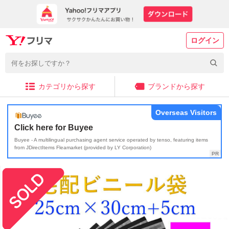
ログイン
カテゴリから探す
ブランドから探す
Overseas Visitors
Click here for Buyee
Buyee - A multilingual purchasing agent service operated by tenso, featuring items
from JDirectItems Fleamarket (provided by LY Corporation)