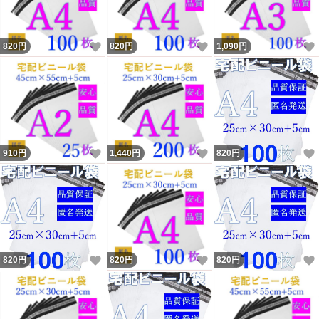
がございます。
いいね！
いいね！
820
円
820
円
1,090
円
＊サイズには若干の誤差がある場合がございます。
＊破れにくく丈夫ですが、ビニール素材のため尖った物や
ひっかきには強くありません。
いいね！
いいね！
910
円
1,440
円
820
円
＊商品改良により予告なく一部仕様が変更となる場合がご
ざいます。
予めご了承ください
いいね！
いいね！
820
円
820
円
820
円