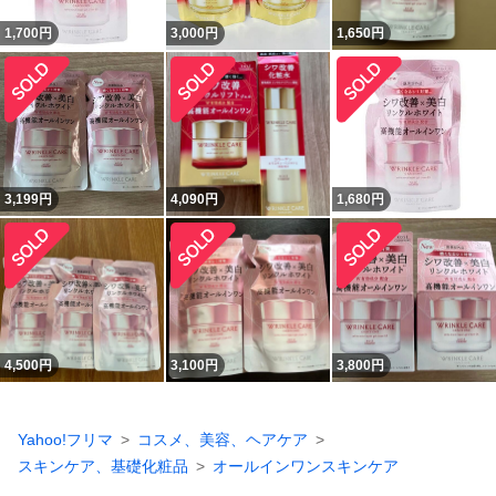
1,700
円
3,000
円
1,650
円
3,199
円
4,090
円
1,680
円
4,500
円
3,100
円
3,800
円
Yahoo!フリマ
コスメ、美容、ヘアケア
スキンケア、基礎化粧品
オールインワンスキンケア