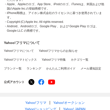
・Apple、Appleのロゴ、App Store、iPodのロゴ、iTunesは、米国および他
国のApple Inc.の登録商標です。
・iPhone商標は、アイホン株式会社のライセンスに基づき使用されていま
す。
・Copyright (C) Apple Inc. All rights reserved.
・Android、Androidロゴ、Google Play 、および Google Play ロゴは、
Google LLC の商標です。
Yahoo!フリマについて
Yahoo!フリマについて
Yahoo!フリマからのお知らせ
Yahoo!フリマトピックス
Yahoo!フリマ特集
カテゴリ一覧
ブランド一覧
ランキング
かんたんご利用ガイド
メール通知設定
公式アカウント
Yahoo!フリマ
Yahoo!オークション
Yahoo!ショッピング
Yahoo! JAPAN