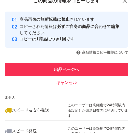
この商品をみている人にオススメ
この商品の情報をコピーします
安心取引出品者
最大10%対象
Yahoo!フリマの基準をクリアした安
安心取引出品者
商品画像の
無断転載は禁止
されています
心・安全なユーザーです
コピーされた情報は
必ずご自身の商品に合わせて編集
取引実績
してください
コピーは
1商品につき1回
です
このユーザーはYahoo!フリマの取
取引実績◯+
いいね！
いいね！
1,800
円
1,650
円
4,699
円
引を完了させた実績があります
商品情報コピー機能について
最大10%対象
このユーザーは他フリマサービス
他フリマ実績◯+
出品ページへ
での取引実績があります
キャンセル
スピード&安心発送
いいね！
いいね！
2,000
※このバッジは実績に基づく表示であり、発送を保証しているものではあり
円
1,680
円
3,000
円
ません
最大10%対象
最大10%対象
このユーザーは高頻度で24時間以内
スピード＆安心発送
＆設定した発送日数内に発送していま
す
このユーザーは高頻度で24時間以内
スピード発送