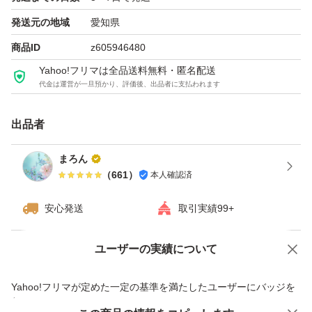
発送元の地域
愛知県
商品ID
z605946480
Yahoo!フリマは全品送料無料・匿名配送
代金は運営が一旦預かり、評価後、出品者に支払われます
出品者
まろん
（
661
）
本人確認済
安心発送
取引実績99+
ユーザーの実績について
価格の相談
商品への質問
商品への質問からの値下げ交渉、不適切なカテゴリ変更依頼は禁止です
Yahoo!フリマが定めた一定の基準を満たしたユーザーにバッジを
付与しています