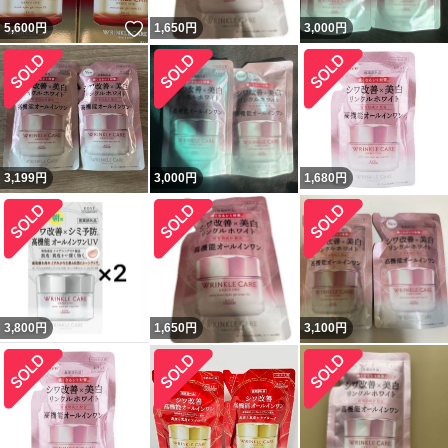
いいね！
5,600
円
1,650
円
3,000
円
3,199
円
3,000
円
1,680
円
3,800
円
1,650
円
3,100
円