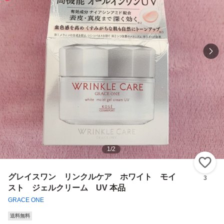
1
/
2
い
グレイスワン リンクルケア ホワイト モイ
3
スト ジェルクリーム UV 本品
GRACE ONE
送料無料