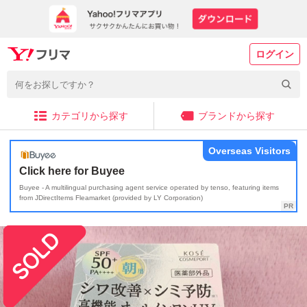
ログイン
カテゴリから探す
ブランドから探す
Overseas Visitors
Click here for Buyee
Buyee - A multilingual purchasing agent service operated by tenso, featuring items
from JDirectItems Fleamarket (provided by LY Corporation)