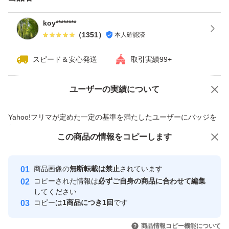
koy********
（
1351
）
本人確認済
スピード＆安心発送
取引実績99+
ユーザーの実績について
価格の相談
商品への質問
商品への質問からの値下げ交渉、不適切なカテゴリ変更依頼は禁止です
Yahoo!フリマが定めた一定の基準を満たしたユーザーにバッジを
付与しています
この商品をみている人にオススメ
この商品の情報をコピーします
安心取引出品者
最大10%対象
Yahoo!フリマの基準をクリアした安
安心取引出品者
商品画像の
無断転載は禁止
されています
心・安全なユーザーです
コピーされた情報は
必ずご自身の商品に合わせて編集
取引実績
してください
コピーは
1商品につき1回
です
このユーザーはYahoo!フリマの取
取引実績◯+
いいね！
いいね！
1,000
円
1,050
円
1,000
円
引を完了させた実績があります
商品情報コピー機能について