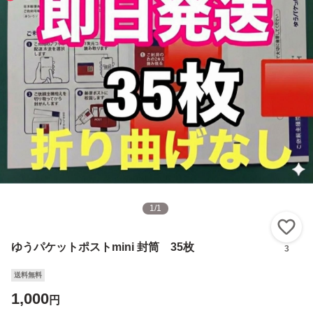
1
/
1
い
ゆうパケットポストmini 封筒 35枚
3
送料無料
1,000
円