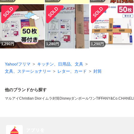
1,290
円
1,280
円
1,298
円
Yahoo!フリマ
キッチン、日用品、文具
文具、ステーショナリー
レター、カード
封筒
他のブランドから探す
マルアイ
Christian Dior
イムラ封筒
Disney
ダンボールワン
TIFFANY&Co.
CHANEL