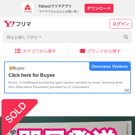
ログイン
カテゴリから探す
ブランドから探す
Overseas Visitors
Click here for Buyee
Buyee - A multilingual purchasing agent service operated by tenso, featuring items
from JDirectItems Fleamarket (provided by LY Corporation)