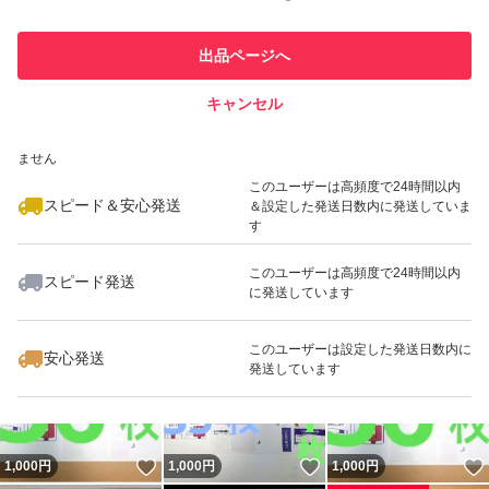
最大10%対象
このユーザーは他フリマサービス
他フリマ実績◯+
出品ページへ
での取引実績があります
キャンセル
スピード&安心発送
いいね！
いいね！
1,000
※このバッジは実績に基づく表示であり、発送を保証しているものではあり
円
1,000
円
1,000
円
ません
このユーザーは高頻度で24時間以内
スピード＆安心発送
＆設定した発送日数内に発送していま
す
このユーザーは高頻度で24時間以内
スピード発送
に発送しています
いいね！
いいね！
1,290
円
1,000
円
1,000
円
このユーザーは設定した発送日数内に
安心発送
発送しています
いいね！
いいね！
1,000
円
1,000
円
1,000
円