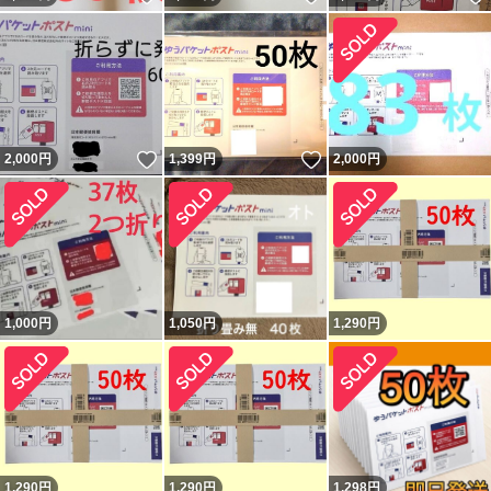
いいね！
いいね！
2,000
円
1,399
円
2,000
円
1,000
円
1,050
円
1,290
円
1,290
円
1,290
円
1,298
円