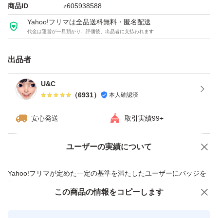
商品ID
z605938588
ソイプロテイン
Yahoo!フリマは全品送料無料・匿名配送
代金は運営が一旦預かり、評価後、出品者に支払われます
トレーニング
おうちトレーニング
出品者
ワークアウト
シェイプアップ
U&C
（
6931
）
本人確認済
スリムボディ
エクササイズ
安心発送
取引実績99+
ヨガ
ボディメイク
ユーザーの実績について
価格の相談
商品への質問
栄養
商品への質問からの値下げ交渉、不適切なカテゴリ変更依頼は禁止です
Yahoo!フリマが定めた一定の基準を満たしたユーザーにバッジを
健康
付与しています
ビタミン
この商品をみている人にオススメ
この商品の情報をコピーします
安心取引出品者
最大10%対象
Yahoo!フリマの基準をクリアした安