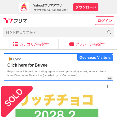
ログイン
カテゴリから探す
ブランドから探す
Overseas Visitors
Click here for Buyee
Buyee - A multilingual purchasing agent service operated by tenso, featuring items
from JDirectItems Fleamarket (provided by LY Corporation)