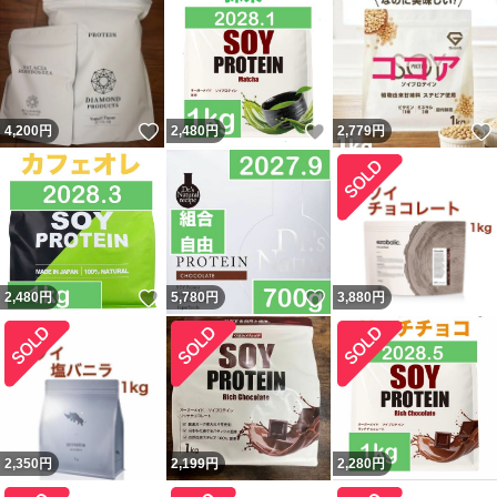
いいね！
いいね！
4,200
円
2,480
円
2,779
円
いいね！
いいね！
2,480
円
5,780
円
3,880
円
2,350
円
2,199
円
2,280
円