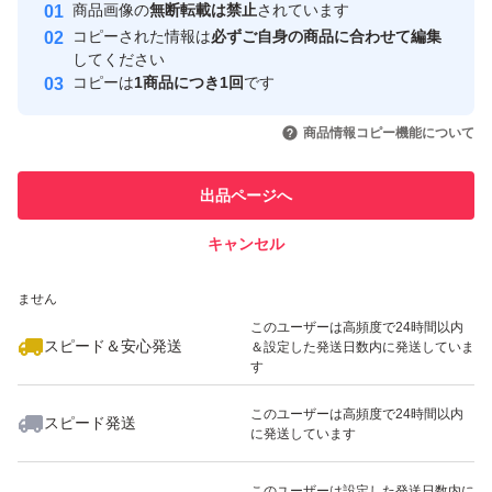
安心取引出品者
商品画像の
無断転載は禁止
されています
心・安全なユーザーです
コピーされた情報は
必ずご自身の商品に合わせて編集
取引実績
してください
コピーは
1商品につき1回
です
このユーザーはYahoo!フリマの取
取引実績◯+
いいね！
いいね！
2,370
円
2,380
円
2,380
円
引を完了させた実績があります
商品情報コピー機能について
最大10%対象
このユーザーは他フリマサービス
他フリマ実績◯+
出品ページへ
での取引実績があります
キャンセル
スピード&安心発送
いいね！
いいね！
2,380
※このバッジは実績に基づく表示であり、発送を保証しているものではあり
円
2,380
円
2,350
円
ません
最大10%対象
このユーザーは高頻度で24時間以内
スピード＆安心発送
＆設定した発送日数内に発送していま
す
このユーザーは高頻度で24時間以内
スピード発送
に発送しています
いいね！
いいね！
1,980
円
2,380
円
2,350
円
最大10%対象
最大10%対象
このユーザーは設定した発送日数内に