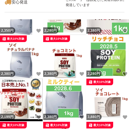
安心発送
発送しています
いいね！
いいね！
2,350
円
2,280
円
2,380
円
最大10%対象
最大10%対象
いいね！
いいね！
2,380
円
2,380
円
2,280
円
最大10%対象
いいね！
いいね！
2,199
円
2,380
円
3,880
円
最大10%対象
最大10%対象
最大10%対象