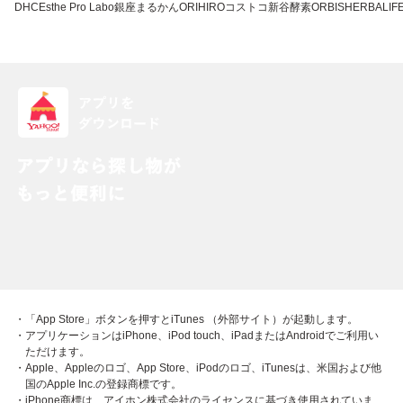
DHC
Esthe Pro Labo
銀座まるかん
ORIHIRO
コストコ
新谷酵素
ORBIS
HERBALIFE
・「App Store」ボタンを押すとiTunes （外部サイト）が起動します。
・アプリケーションはiPhone、iPod touch、iPadまたはAndroidでご利用い
ただけます。
・Apple、Appleのロゴ、App Store、iPodのロゴ、iTunesは、米国および他
国のApple Inc.の登録商標です。
・iPhone商標は、アイホン株式会社のライセンスに基づき使用されていま