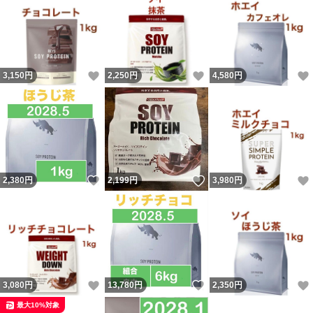
いいね！
いいね！
3,150
円
2,250
円
4,580
円
いいね！
いいね！
2,380
円
2,199
円
3,980
円
いいね！
いいね！
3,080
円
13,780
円
2,350
円
最大10%対象