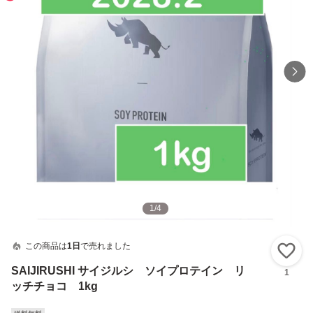
1
/
4
この商品は
1日
で売れました
い
SAIJIRUSHI サイジルシ ソイプロテイン リ
1
ッチチョコ 1kg