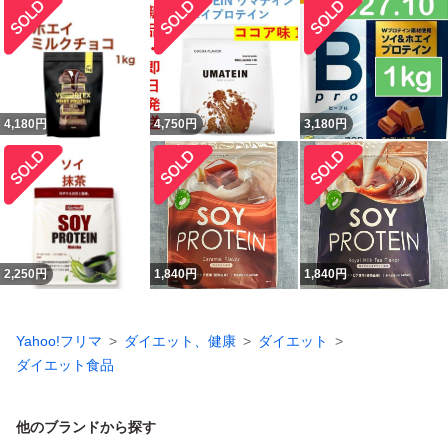
4,180
円
4,750
円
3,180
円
2,250
円
1,840
円
1,840
円
Yahoo!フリマ
ダイエット、健康
ダイエット
ダイエット食品
他のブランドから探す