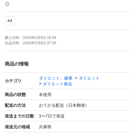
簡易包装で発送します。
袋にダメージが発生する場合があります。
#
4
簡易包装の為、
購入日時：
2026年5月9日 18:34
開封時にカッターやハサミなど
出品日時：
2026年5月8日 07:35
刃物を使用する場合はご注意ください。
商品の情報
プロテイン
ダイエット、健康
ダイエット
筋トレ
カテゴリ
ダイエット食品
ジム
商品の状態
未使用
ダイエット
配送の方法
おてがる配送（日本郵便）
発送までの日数
3〜7日で発送
SAIJIRUSHI
発送元の地域
兵庫県
サイジルシ