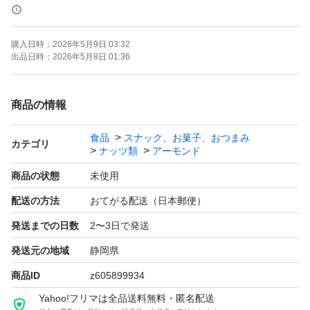
賞味期限は添付の画像 枠内上部に記載
購入日時：
2026年5月9日 03:32
正常保管の未開封品ですのでご安心ください。
出品日時：
2026年5月8日 01:36
保存方法 直射日光、高温多湿を避け常温保管
商品の情報
食品
スナック、お菓子、おつまみ
そのまま食べても、お菓子作りなどに活用しても美味しく
カテゴリ
ナッツ類
アーモンド
召し上がれます！
商品の状態
未使用
配送の方法
おてがる配送（日本郵便）
※賞味期限については基本的には添付画像のとおりです
発送までの日数
2〜3日で発送
が、発送時に新しいものが届いた場合これよりさらに新品
のものを発送させていただくことになります。 よろしく
発送元の地域
静岡県
お願いします。
商品ID
z605899934
Yahoo!フリマは全品送料無料・匿名配送