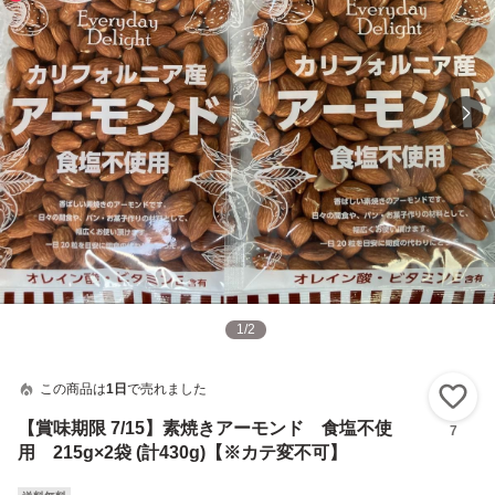
1
/
2
この商品は
1日
で売れました
い
【賞味期限 7/15】素焼きアーモンド 食塩不使
7
用 215g×2袋 (計430g)【※カテ変不可】