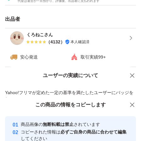
代金は運営が一旦預かり、評価後、出品者に支払われます
※また、常に最安値で提供させていただいているため『お
値引き交渉』もどなた様にも行ってはおりません。ご了承
出品者
下さいませ。
くろねこさん
（
4132
）
本人確認済
安心発送
取引実績99+
ユーザーの実績について
価格の相談
商品への質問
商品への質問からの値下げ交渉、不適切なカテゴリ変更依頼は禁止です
Yahoo!フリマが定めた一定の基準を満たしたユーザーにバッジを
付与しています
この商品をみている人にオススメ
この商品の情報をコピーします
安心取引出品者
最大10%対象
最大10%対象
最大10%対象
Yahoo!フリマの基準をクリアした安
安心取引出品者
商品画像の
無断転載は禁止
されています
心・安全なユーザーです
コピーされた情報は
必ずご自身の商品に合わせて編集
取引実績
してください