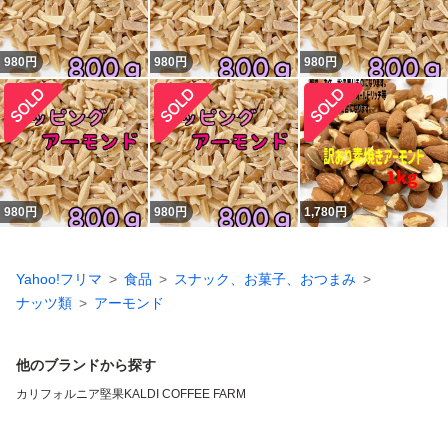
980
円
980
円
980
円
980
円
980
円
1,780
円
Yahoo!フリマ
食品
スナック、お菓子、おつまみ
ナッツ類
アーモンド
他のブランドから探す
カリフォルニア堅果
KALDI COFFEE FARM