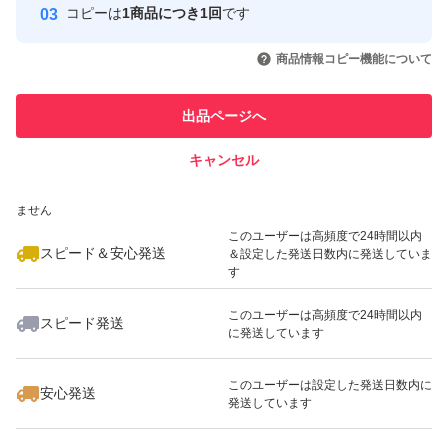
コピーは
1商品につき1回
です
このユーザーはYahoo!フリマの取
取引実績◯+
いいね！
いいね！
530
円
550
円
1,499
円
引を完了させた実績があります
商品情報コピー機能について
最大10%対象
最大10%対象
このユーザーは他フリマサービス
他フリマ実績◯+
出品ページへ
での取引実績があります
キャンセル
スピード&安心発送
いいね！
いいね！
980
※このバッジは実績に基づく表示であり、発送を保証しているものではあり
円
1,950
円
1,500
円
ません
このユーザーは高頻度で24時間以内
スピード＆安心発送
＆設定した発送日数内に発送していま
す
このユーザーは高頻度で24時間以内
スピード発送
に発送しています
いいね！
いいね！
990
円
1,298
円
1,950
円
最大10%対象
このユーザーは設定した発送日数内に
安心発送
発送しています