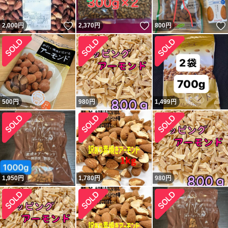
いいね！
いいね！
2,000
円
2,370
円
800
円
500
円
980
円
1,499
円
1,950
円
1,780
円
980
円