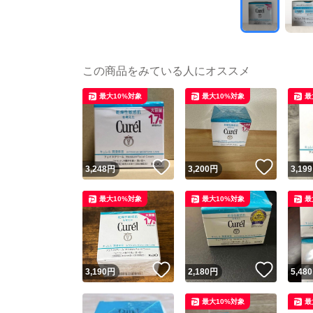
この商品をみている人にオススメ
最大10%対象
最大10%対象
最
いいね！
いいね
3,248
円
3,200
円
3,199
最大10%対象
最大10%対象
最
いいね！
いいね
3,190
円
2,180
円
5,480
最大10%対象
最