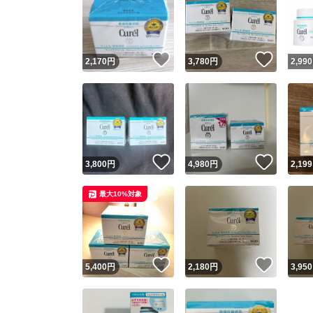
いいね！
いいね
2,170
円
3,780
円
2,990
いいね！
いいね
3,800
円
4,980
円
2,199
最大10%対象
いいね！
いいね
5,400
円
2,180
円
3,950