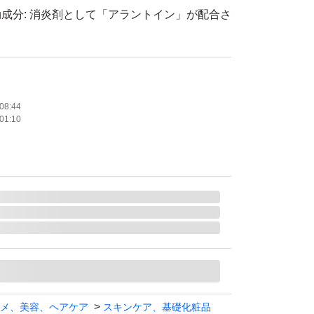
成分: 消炎剤として「アラントイン」が配合さ
を防ぐ効果が期待できます。
い成分である「セラミド機能成分（ヘキサデシロ
エチルヘキサデカナミド）」と「ユーカリエキ
08:44
01:10
リア機能をサポートします。使用感: 「とても
イプですが、ふわっと軽い使い心地でベタつき
す。
メ、美容、ヘアケア
スキンケア、基礎化粧品