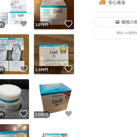
安心発送
価格の
！
いいね！
いいね！
円
3,070
円
商品への質問
ユーザーの実績について
！
いいね！
いいね！
円
2,199
円
o!フリマが定めた一定の基準を満たしたユーザーにバッジを付与しています
出品者
この商品の情報をコピーします
取引出品者
Yahoo!フリマの基準をクリアした安心・安全なユーザーです
！
いいね！
いいね！
商品画像の
無断転載は禁止
されています
円
3,500
円
コピーされた情報は
必ずご自身の商品に合わせて編集
してください
コピーは
1商品につき1回
です
実績◯+
このユーザーはYahoo!フリマの取引を完了させた実績があり