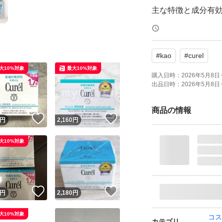
主な特徴と成分有効
れており、肌荒れ
セラミドケア: 潤
#
kao
#
curel
キシPGヒドロキシ
大10%対象
最大10%対象
ス」を配合。
購入日時：
2026年5月8日 
出品日時：
2026年5月8日 
角層まで浸透し、バ
しっとり」するタ
商品の情報
！
いいね！
いいね！
円
2,160
円
にくいのが特徴で
大10%対象
！
いいね！
いいね！
円
2,180
円
大10%対象
コス
カテゴリ