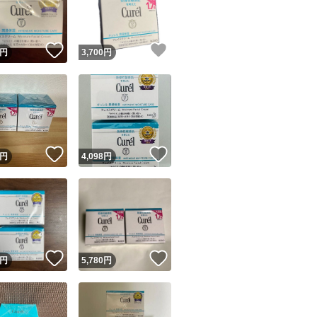
商品情報コピー機
リマ実績◯+
このユーザーは他フリマサービスでの取引実績があります
！
いいね！
いいね！
円
3,700
円
出品ページへ
&安心発送
キャンセル
ジは実績に基づく表示であり、発送を保証しているものではありません
このユーザーは高頻度で24時間以内＆設定した発送日数内に
ード＆安心発送
ます
！
いいね！
いいね！
円
4,098
円
ード発送
このユーザーは高頻度で24時間以内に発送しています
発送
このユーザーは設定した発送日数内に発送しています
！
いいね！
いいね！
円
5,780
円