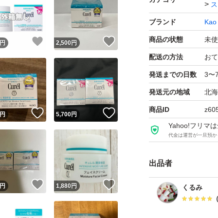
ス
ブランド
Kao
商品の状態
未使
！
いいね！
いいね！
円
2,500
円
配送の方法
おて
発送までの日数
3〜
発送元の地域
北海
商品ID
z60
！
いいね！
いいね！
円
5,700
円
Yahoo!フリ
代金は運営が一旦預か
出品者
！
いいね！
いいね！
円
1,880
円
くるみ