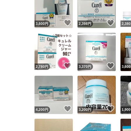
いいね！
いいね
3,600
円
2,398
円
2,380
いいね！
いいね
2,780
円
3,370
円
3,600
Yaho
安心取引
安心
いいね！
いいね
4,200
円
3,200
円
1,900
取引実績
取引