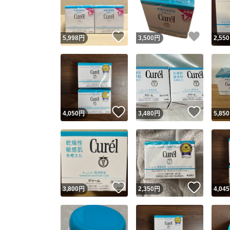
他フ
いいね！
いいね
5,998
円
3,500
円
2,550
スピード
※このバッ
スピ
いいね！
いいね
4,050
円
3,480
円
5,850
スピ
安心
いいね！
いいね
3,800
円
2,350
円
4,045