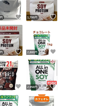
商品情報コピー機
リマ実績◯+
このユーザーは他フリマサービスでの取引実績があります
！
いいね！
いいね！
円
1,799
円
出品ページへ
&安心発送
キャンセル
ジは実績に基づく表示であり、発送を保証しているものではありません
このユーザーは高頻度で24時間以内＆設定した発送日数内に
ード＆安心発送
ます
！
いいね！
いいね！
円
2,880
円
ード発送
このユーザーは高頻度で24時間以内に発送しています
発送
このユーザーは設定した発送日数内に発送しています
！
いいね！
いいね！
円
2,950
円