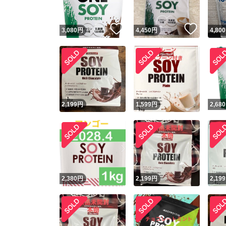
いいね！
いいね
3,080
円
4,450
円
4,800
2,199
円
1,599
円
2,680
2,380
円
2,199
円
2,199