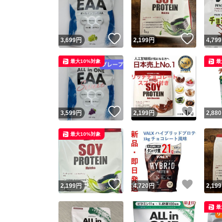
いいね！
いいね
3,699
円
2,199
円
4,799
最大10%対象
最
いいね！
いいね
3,599
円
2,199
円
2,880
Yaho
最大10%対象
安心取引
安心
いいね！
いいね
2,199
円
4,720
円
2,199
取引実績
最
取引