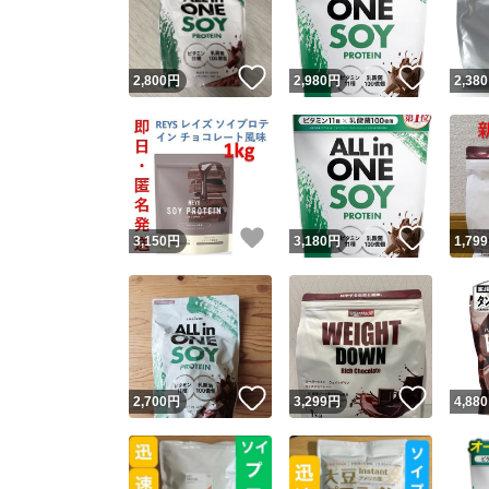
他フ
いいね！
いいね
2,800
円
2,980
円
2,380
スピード
※このバッ
スピ
いいね！
いいね
3,150
円
3,180
円
1,799
スピ
安心
いいね！
いいね
2,700
円
3,299
円
4,880