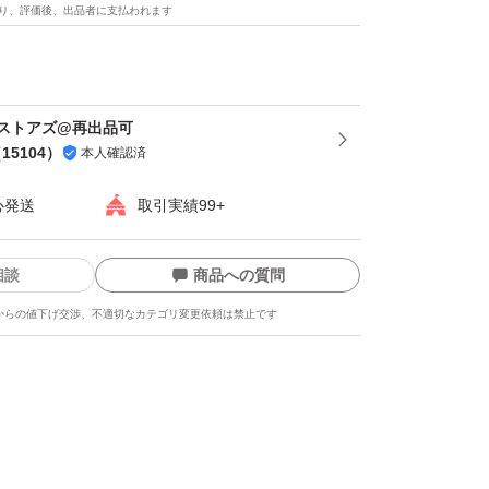
ませんか？しかも毎日飲むものだから出費もか
り、評価後、出品者に支払われます
軽さで選ぶなら「オールインワン」！
すさ】シェイカー(別売り)の使用でより溶け
ストアズ@再出品可
泡立ちにくく滑らかな口当たり。ダマにならな
（
15104
）
本人確認済
、最後まで”ゴクゴク”お召し上がりいただけ
心発送
取引実績99+
相談
商品への質問
め】 ソイプロテイン100％使用で、程よい筋
からの値下げ交渉、不適切なカテゴリ変更依頼は禁止です
カラダを目指す方に。
様へ】
時間以内の発送対応を心がけております。
期限のある出品に関しましては、在庫状況に応