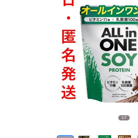
1
/
7