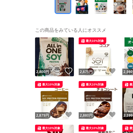
この商品をみている人にオススメ
最大10%対象
いいね！
いいね
2,800
円
2,675
円
2,980
最大10%対象
最大10%対象
最
いいね！
いいね
2,879
円
2,880
円
2,199
最大10%対象
最大10%対象
最