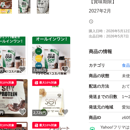
【賞味期限】
2027年2月
■発送方法
購入日時：
2026年5月12日 
出品日時：
2026年5月7日 
ゆうパケットポス
※送料を抑えるた
商品の情報
カテゴリ
食品
【商品概要】
！
いいね！
いいね！
円
2,980
円
商品の状態
未使
大10%対象
最大10%対象
【贅沢チョコ風味で
配送の方法
おて
日々のご褒美に。
発送までの日数
1〜
つかずまろやかで”
発送元の地域
愛知
！
いいね！
いいね！
円
2,729
円
商品ID
z60
【ビタミン11種配
大10%対象
最大10%対象
Yahoo!フリ