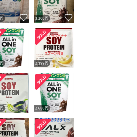
！
いいね！
いいね！
円
3,200
円
円
2,199
円
円
2,680
円