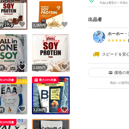
けが面倒だと思い
代金は運営が一旦預か
さむ。コスパと手
出品者
！
いいね！
いいね！
円
2,365
円
【追及された溶けや
ホーホー・
やすく！ 混ぜても
いような独自配合で
スピード＆安
ます。
！
いいね！
いいね！
円
1,599
円
価格の
【こんな人におすす
大10%対象
最大10%対象
商品への質問
肉で引き締まった
【出品者よりお客
！
いいね！
いいね！
円
3,230
円
※可能な限り、24
※賞味期限、使用
大10%対象