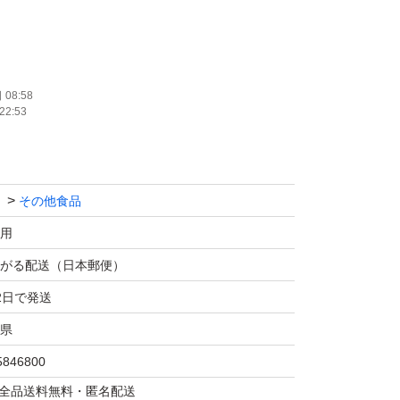
08:58
22:53
ト
めに簡易包装による発送となります。
その他食品
用
美味しい】 リッチなチョコレートの味わいで
がる配送（日本郵便）
水で割っても濃厚でミルク感ある味わい。ザラ
2日で発送
ゴクゴク”飲める。
県
5846800
合のオールインワン】 ビタミンサプリの飲み分
マは全品送料無料・匿名配送