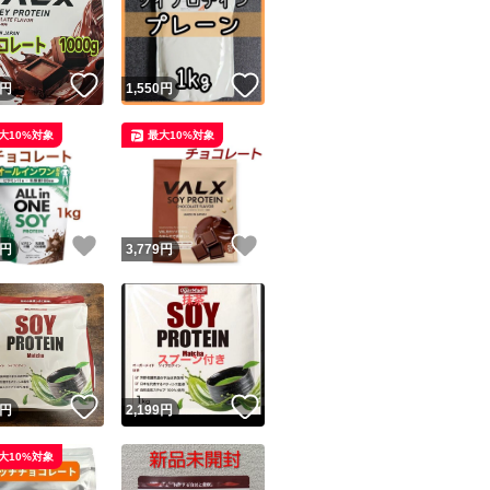
じて記載日より新
※出品物の複数ま
軽にお問い合わせ
！
いいね！
いいね！
円
1,550
円
※ご購入前に、商
大10%対象
最大10%対象
す。
※此方より発送し
合がございます。
ユーザーの実績について
！
いいね！
いいね！
円
3,779
円
※フリマサイト内
o!フリマが定めた一定の基準を満たしたユーザーにバッジを付与しています
出品者
この商品の情報をコピーします
取引出品者
Yahoo!フリマの基準をクリアした安心・安全なユーザーです
！
いいね！
いいね！
商品画像の
無断転載は禁止
されています
円
2,199
円
コピーされた情報は
必ずご自身の商品に合わせて編集
してください
大10%対象
コピーは
1商品につき1回
です
実績◯+
このユーザーはYahoo!フリマの取引を完了させた実績があり