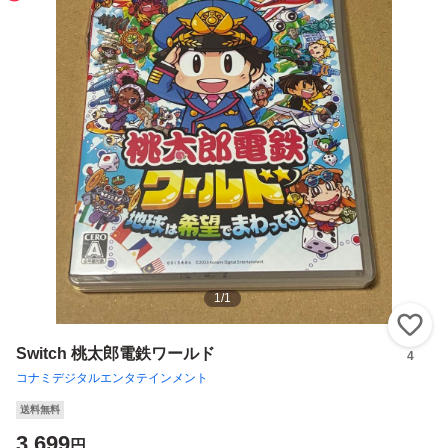
1
/
1
い
Switch 桃太郎電鉄ワールド
4
コナミデジタルエンタテインメント
送料無料
3,699
円