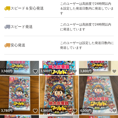
このユーザーは高頻度で24時間以内
スピード＆安心発送
＆設定した発送日数内に発送していま
す
このユーザーは高頻度で24時間以内
スピード発送
に発送しています
いいね！
いいね！
3,555
円
3,400
円
3,600
円
このユーザーは設定した発送日数内に
安心発送
発送しています
いいね！
いいね！
3,500
円
3,500
円
3,800
円
いいね！
いいね！
3,780
円
4,980
円
4,000
円