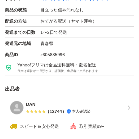
商品の状態
目立った傷や汚れなし
配送の方法
おてがる配送（ヤマト運輸）
発送までの日数
1〜2日で発送
発送元の地域
青森県
商品ID
z605835996
Yahoo!フリマは全品送料無料・匿名配送
代金は運営が一旦預かり、評価後、出品者に支払われます
出品者
DAN
（
12744
）
本人確認済
スピード＆安心発送
取引実績99+