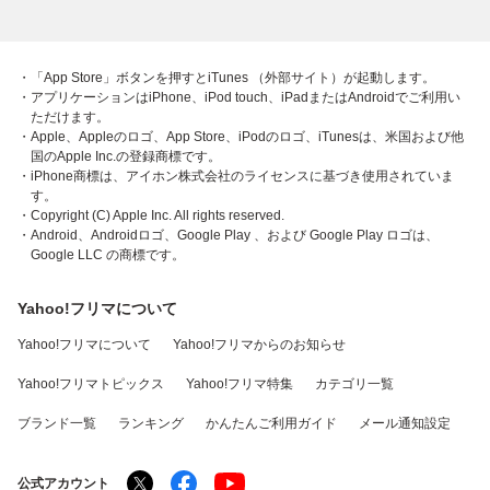
・「App Store」ボタンを押すとiTunes （外部サイト）が起動します。
・アプリケーションはiPhone、iPod touch、iPadまたはAndroidでご利用い
ただけます。
・Apple、Appleのロゴ、App Store、iPodのロゴ、iTunesは、米国および他
国のApple Inc.の登録商標です。
・iPhone商標は、アイホン株式会社のライセンスに基づき使用されていま
す。
・Copyright (C) Apple Inc. All rights reserved.
・Android、Androidロゴ、Google Play 、および Google Play ロゴは、
Google LLC の商標です。
Yahoo!フリマについて
Yahoo!フリマについて
Yahoo!フリマからのお知らせ
Yahoo!フリマトピックス
Yahoo!フリマ特集
カテゴリ一覧
ブランド一覧
ランキング
かんたんご利用ガイド
メール通知設定
公式アカウント