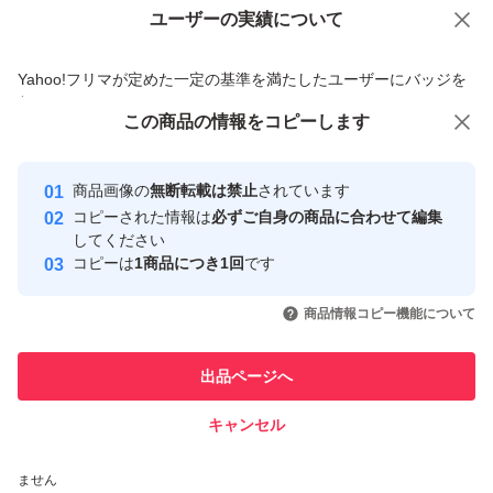
ユーザーの実績について
価格の相談
商品への質問
商品への質問からの値下げ交渉、不適切なカテゴリ変更依頼は禁止です
Yahoo!フリマが定めた一定の基準を満たしたユーザーにバッジを
付与しています
この商品をみている人にオススメ
この商品の情報をコピーします
安心取引出品者
最大10%対象
最大10%対象
最大10%対象
Yahoo!フリマの基準をクリアした安
安心取引出品者
商品画像の
無断転載は禁止
されています
心・安全なユーザーです
コピーされた情報は
必ずご自身の商品に合わせて編集
取引実績
してください
コピーは
1商品につき1回
です
このユーザーはYahoo!フリマの取
取引実績◯+
いいね！
いいね！
3,400
円
3,399
円
3,500
円
引を完了させた実績があります
商品情報コピー機能について
最大10%対象
最大10%対象
このユーザーは他フリマサービス
他フリマ実績◯+
出品ページへ
での取引実績があります
キャンセル
スピード&安心発送
いいね！
いいね！
3,800
※このバッジは実績に基づく表示であり、発送を保証しているものではあり
円
4,000
円
5,200
円
ません
最大10%対象
最大10%対象