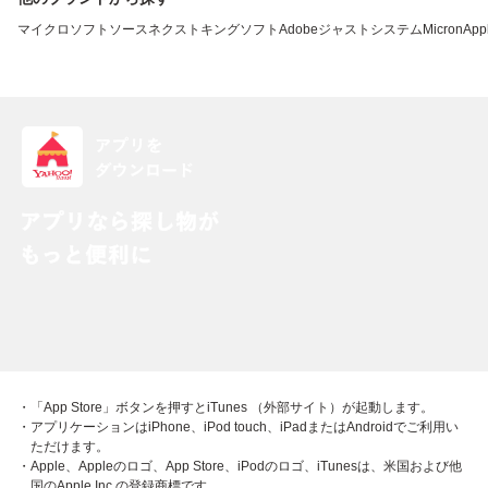
マイクロソフト
ソースネクスト
キングソフト
Adobe
ジャストシステム
Micron
App
・「App Store」ボタンを押すとiTunes （外部サイト）が起動します。
・アプリケーションはiPhone、iPod touch、iPadまたはAndroidでご利用い
ただけます。
・Apple、Appleのロゴ、App Store、iPodのロゴ、iTunesは、米国および他
国のApple Inc.の登録商標です。