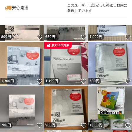
このユーザーは設定した発送日数内に
安心発送
発送しています
いいね！
いいね！
800
円
650
円
1,000
円
最大10%対象
いいね！
いいね！
1,300
円
1,199
円
600
円
いいね！
いいね！
700
円
900
円
1,000
円