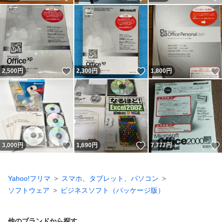
いいね！
いいね！
2,500
円
2,300
円
1,800
円
いいね！
いいね！
3,000
円
1,690
円
7,777
円
Yahoo!フリマ
スマホ、タブレット、パソコン
ソフトウェア
ビジネスソフト（パッケージ版）
他のブランドから探す