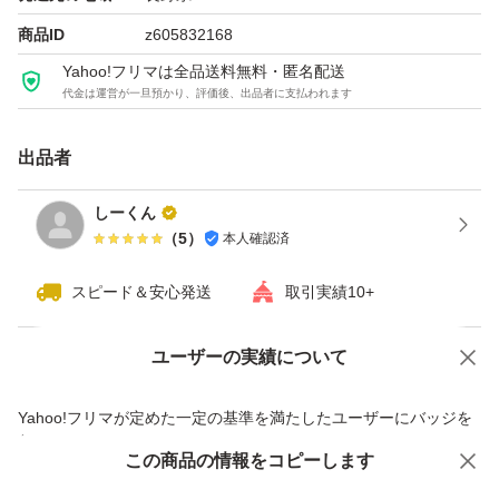
商品ID
z605832168
Yahoo!フリマは全品送料無料・匿名配送
代金は運営が一旦預かり、評価後、出品者に支払われます
出品者
しーくん
（
5
）
本人確認済
スピード＆安心発送
取引実績10+
ユーザーの実績について
価格の相談
商品への質問
商品への質問からの値下げ交渉、不適切なカテゴリ変更依頼は禁止です
Yahoo!フリマが定めた一定の基準を満たしたユーザーにバッジを
付与しています
この商品をみている人にオススメ
この商品の情報をコピーします
安心取引出品者