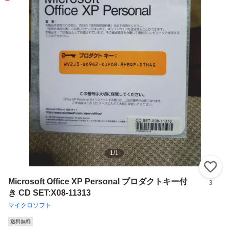
1
/
1
い
Microsoft Office XP Personal プロダクトキー付
3
き CD SET:X08-11313
マイクロソフト
送料無料