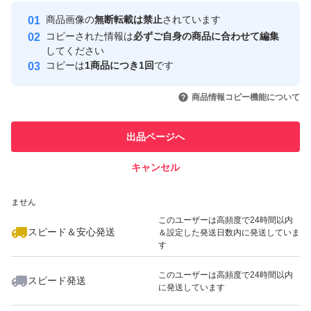
最大10%対象
Yahoo!フリマの基準をクリアした安
安心取引出品者
商品画像の
無断転載は禁止
されています
心・安全なユーザーです
コピーされた情報は
必ずご自身の商品に合わせて編集
取引実績
してください
コピーは
1商品につき1回
です
このユーザーはYahoo!フリマの取
取引実績◯+
いいね！
いいね！
760
円
450
円
500
円
引を完了させた実績があります
商品情報コピー機能について
このユーザーは他フリマサービス
他フリマ実績◯+
出品ページへ
での取引実績があります
キャンセル
スピード&安心発送
いいね！
いいね！
700
※このバッジは実績に基づく表示であり、発送を保証しているものではあり
円
700
円
559
円
ません
最大10%対象
このユーザーは高頻度で24時間以内
スピード＆安心発送
＆設定した発送日数内に発送していま
す
このユーザーは高頻度で24時間以内
スピード発送
に発送しています
いいね！
いいね！
700
円
3,333
円
750
円