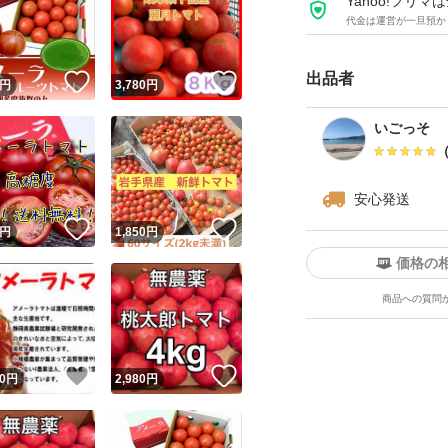
Yahoo!フリ
代金は運営が一旦預か
出品者
！
いいね！
いいね！
円
3,780
円
いごっそ
安心発送
！
いいね！
いいね！
円
1,850
円
価格の
商品への質問
！
いいね！
いいね！
0
円
2,980
円