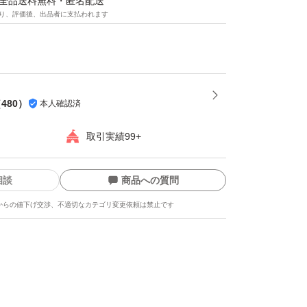
マは全品送料無料・匿名配送
り、評価後、出品者に支払われます
（
480
）
本人確認済
取引実績99+
相談
商品への質問
からの値下げ交渉、不適切なカテゴリ変更依頼は禁止です