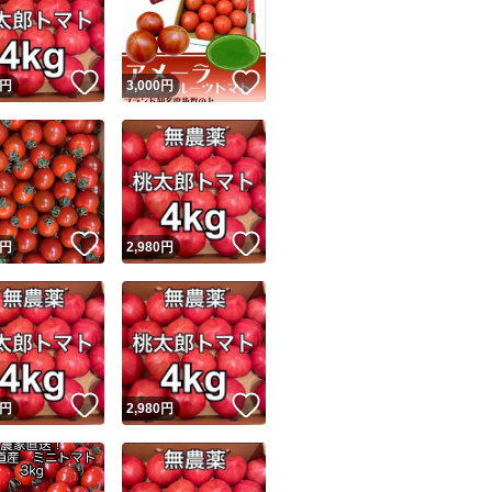
！
いいね！
いいね！
円
3,000
円
ユーザーの実績について
！
いいね！
いいね！
円
2,980
円
o!フリマが定めた一定の基準を満たしたユーザーにバッジを付与しています
出品者
この商品の情報をコピーします
取引出品者
Yahoo!フリマの基準をクリアした安心・安全なユーザーです
！
いいね！
いいね！
商品画像の
無断転載は禁止
されています
円
2,980
円
コピーされた情報は
必ずご自身の商品に合わせて編集
してください
コピーは
1商品につき1回
です
実績◯+
このユーザーはYahoo!フリマの取引を完了させた実績があり