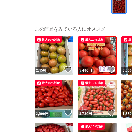
この商品をみている人にオススメ
最大10%対象
最大10%対象
最
いいね！
いいね
2,450
円
5,480
円
3,000
最大10%対象
最大10%対象
いいね！
いいね
2,600
円
3,780
円
1,380
最大10%対象