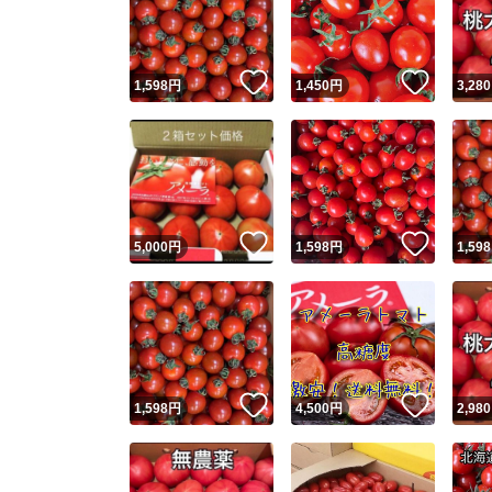
いいね！
いいね
1,598
円
1,450
円
3,280
いいね！
いいね
5,000
円
1,598
円
1,598
Yaho
安心取引
安心
いいね！
いいね
1,598
円
4,500
円
2,980
取引実績
取引