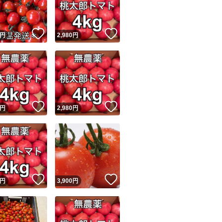
商品情報コピー機
リマ実績◯+
このユーザーは他フリマサービスでの取引実績があります
！
いいね！
いいね！
円
2,980
円
出品ページへ
&安心発送
キャンセル
ジは実績に基づく表示であり、発送を保証しているものではありません
このユーザーは高頻度で24時間以内＆設定した発送日数内に
ード＆安心発送
ます
！
いいね！
いいね！
円
2,980
円
ード発送
このユーザーは高頻度で24時間以内に発送しています
発送
このユーザーは設定した発送日数内に発送しています
！
いいね！
いいね！
円
3,900
円