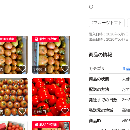
※訳あり(多少のヤ
※ミニトマトでは
#
フルーツトマト
収穫や作業、発送
購入日時：
2026年5月9日 
大10%対象
最大10%対象
出品日時：
2026年5月7日 
す。
遅くても購入から3
商品の情報
！
いいね！
いいね！
カテゴリ
食品
円
3,000
円
商品の状態
未使
配送の方法
おて
発送までの日数
2〜
発送元の地域
高知
！
いいね！
いいね！
円
3,150
円
商品ID
z60
最大10%対象