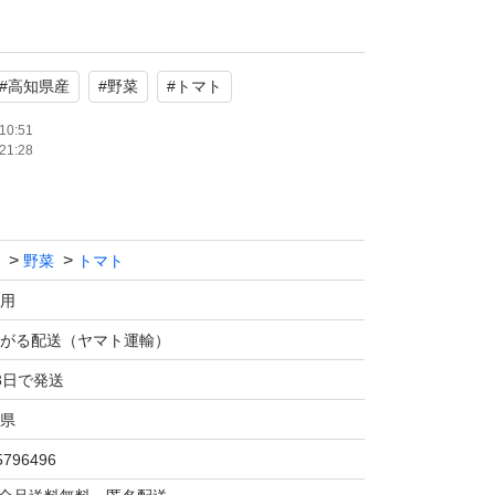
ケや割れ)にご理解ある方のみご購入下さい
ありません
#
高知県産
#
野菜
#
トマト
準備と忙しいため返信できないこともございま
10:51
21:28
6時間以内には発送するようにしています。
野菜
トマト
用
がる配送（ヤマト運輸）
3日で発送
県
5796496