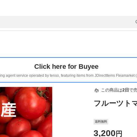
Click here for Buyee
ing agent service operated by tenso, featuring items from JDirectItems Fleamarket 
この商品は
2日
で
フルーツトマ
送料無料
3,200
円