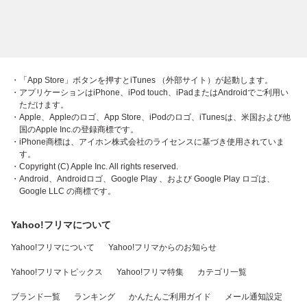
・「App Store」ボタンを押すとiTunes （外部サイト）が起動します。
・アプリケーションはiPhone、iPod touch、iPadまたはAndroidでご利用い
ただけます。
・Apple、Appleのロゴ、App Store、iPodのロゴ、iTunesは、米国および他
国のApple Inc.の登録商標です。
・iPhone商標は、アイホン株式会社のライセンスに基づき使用されていま
す。
・Copyright (C) Apple Inc. All rights reserved.
・Android、Androidロゴ、Google Play 、および Google Play ロゴは、
Google LLC の商標です。
Yahoo!フリマについて
Yahoo!フリマについて
Yahoo!フリマからのお知らせ
Yahoo!フリマトピックス
Yahoo!フリマ特集
カテゴリ一覧
ブランド一覧
ランキング
かんたんご利用ガイド
メール通知設定