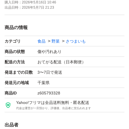
購入日時：
2026年5月16日 10:46
出品日時：
2026年5月7日 21:23
土付きです。
商品の情報
お値下げ不可
カテゴリ
食品
野菜
さつまいも
計量はダンボールに詰めた状態で100~500gほど多く入れ
商品の状態
傷や汚れあり
させていただきます。
配送の方法
おてがる配送（日本郵便）
重量はダンボール込みでの表示になります。
発送までの日数
3〜7日で発送
発送元の地域
千葉県
芋の状態や在庫状況、市場価格の相場で価格が変更になる
商品ID
z605793328
場合があります。
Yahoo!フリマは全品送料無料・匿名配送
また、在庫が無くなり次第商品を削除させていただきます
代金は運営が一旦預かり、評価後、出品者に支払われます
のでいいねしている方はご理解ください。
出品者