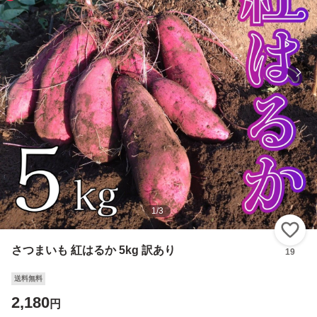
1
/
3
い
さつまいも 紅はるか 5kg 訳あり
19
送料無料
2,180
円