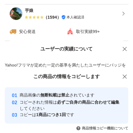
複数商品のご購入をご希望の場合、質問よりメッセージを
芋娘
頂ければ差額送料を引いておまとめしたものを出品致しま
（
1594
）
本人確認済
す。
安心発送
取引実績99+
専用出品はできませんので早めにご購入をお願い致しま
す。
ユーザーの実績について
価格の相談
商品への質問
もし他の方が先にご購入してしまった場合は先にご購入頂
商品への質問からの値下げ交渉、不適切なカテゴリ変更依頼は禁止です
いた方とお取引となりますのでご理解ください。
Yahoo!フリマが定めた一定の基準を満たしたユーザーにバッジを
付与しています
この商品をみている人にオススメ
この商品の情報をコピーします
安心取引出品者
1~2日の発送を心がけています。
最大10%対象
作業の都合や天候により遅れる場合がありますので発送ま
Yahoo!フリマの基準をクリアした安
安心取引出品者
商品画像の
無断転載は禁止
されています
心・安全なユーザーです
で4~7日としてあります。
コピーされた情報は
必ずご自身の商品に合わせて編集
取引実績
してください
発送までに1週間以上かかる場合もありますのでご了承く
コピーは
1商品につき1回
です
ださい。
このユーザーはYahoo!フリマの取
取引実績◯+
いいね！
いいね！
2,300
円
2,300
円
2,400
円
引を完了させた実績があります
商品情報コピー機能について
最大10%対象