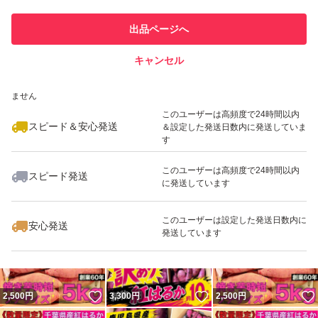
商品到着後は直射日光の当たらない涼しい場所で保管をお
このユーザーは他フリマサービス
他フリマ実績◯+
出品ページへ
での取引実績があります
願いします。
キャンセル
スピード&安心発送
いいね！
いいね！
2,300
※このバッジは実績に基づく表示であり、発送を保証しているものではあり
円
2,500
円
2,300
円
ません
このユーザーは高頻度で24時間以内
スピード＆安心発送
＆設定した発送日数内に発送していま
す
このユーザーは高頻度で24時間以内
スピード発送
に発送しています
いいね！
いいね！
2,500
円
2,500
円
2,300
円
最大10%対象
このユーザーは設定した発送日数内に
安心発送
発送しています
いいね！
いいね！
2,500
円
3,300
円
2,500
円