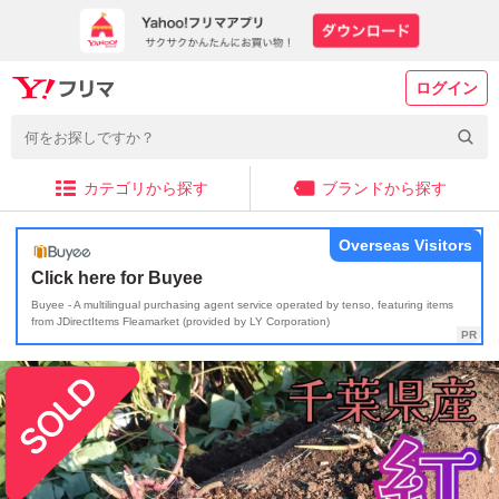
ログイン
カテゴリから探す
ブランドから探す
Overseas Visitors
Click here for Buyee
Buyee - A multilingual purchasing agent service operated by tenso, featuring items
from JDirectItems Fleamarket (provided by LY Corporation)