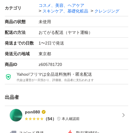
コスメ、美容、ヘアケア
カテゴリ
スキンケア、基礎化粧品
クレンジング
商品の状態
未使用
配送の方法
おてがる配送（ヤマト運輸）
発送までの日数
1〜2日で発送
発送元の地域
東京都
商品ID
z605781720
Yahoo!フリマは全品送料無料・匿名配送
代金は運営が一旦預かり、評価後、出品者に支払われます
出品者
pon080
（
54
）
本人確認前