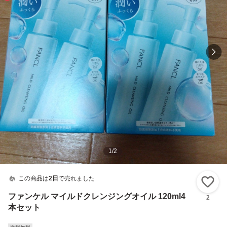
1
/
2
この商品は
2日
で売れました
い
ファンケル マイルドクレンジングオイル 120ml4
2
本セット