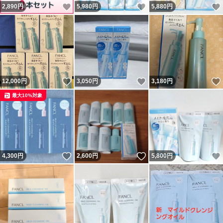
いいね！
いいね！
2,890
円
5,980
円
5,880
円
いいね！
いいね！
12,000
円
3,050
円
3,180
円
最大10%対象
いいね！
いいね！
4,300
円
2,600
円
5,800
円