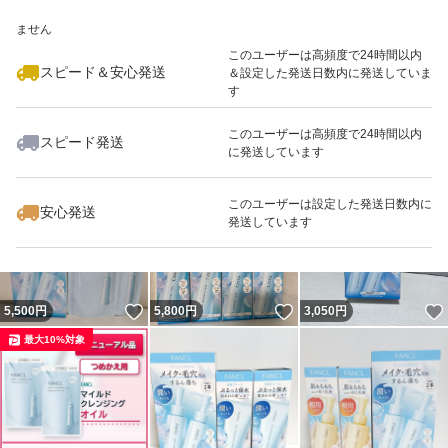
いいね！
いいね！
5,500
※このバッジは実績に基づく表示であり、発送を保証しているものではあり
円
5,600
円
5,600
円
ません
最大10%対象
このユーザーは高頻度で24時間以内
スピード＆安心発送
＆設定した発送日数内に発送していま
す
このユーザーは高頻度で24時間以内
スピード発送
に発送しています
いいね！
いいね！
4,400
円
3,050
円
3,200
円
最大10%対象
このユーザーは設定した発送日数内に
安心発送
発送しています
いいね！
いいね！
5,500
円
5,800
円
3,050
円
最大10%対象