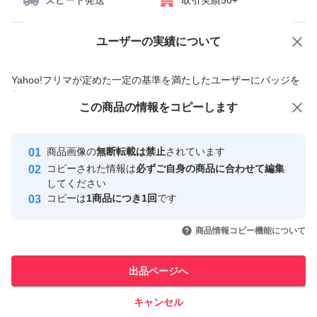
スピード発送
取引実績50+
ユーザーの実績について
価格の相談
商品への質問
商品への質問からの値下げ交渉、不適切なカテゴリ変更依頼は禁止です
Yahoo!フリマが定めた一定の基準を満たしたユーザーにバッジを
付与しています
この商品をみている人にオススメ
この商品の情報をコピーします
安心取引出品者
最大10%対象
最大10%対象
Yahoo!フリマの基準をクリアした安
安心取引出品者
商品画像の
無断転載は禁止
されています
心・安全なユーザーです
コピーされた情報は
必ずご自身の商品に合わせて編集
取引実績
してください
コピーは
1商品につき1回
です
このユーザーはYahoo!フリマの取
取引実績◯+
いいね！
いいね！
5,460
円
5,490
円
2,850
円
引を完了させた実績があります
商品情報コピー機能について
最大10%対象
このユーザーは他フリマサービス
他フリマ実績◯+
出品ページへ
での取引実績があります
キャンセル
スピード&安心発送