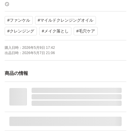
ファンケル (FANCL) 新マイルドクレンジング オイル 120
mL ×2本
#
ファンケル
#
マイルドクレンジングオイル
ブランド：ー
#
クレンジング
#
メイク落とし
#
毛穴ケア
購入日時：
2026年5月9日 17:42
出品日時：
2026年5月7日 21:06
商品の情報