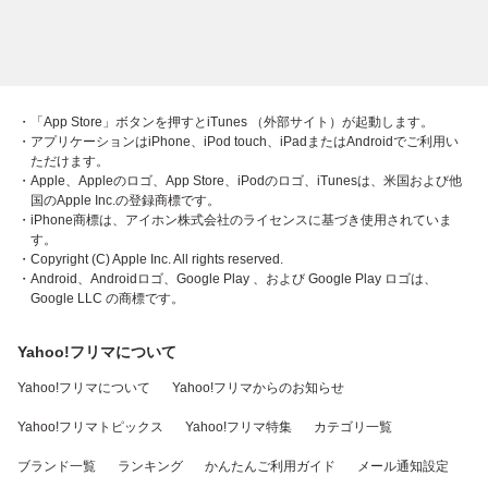
・「App Store」ボタンを押すとiTunes （外部サイト）が起動します。
・アプリケーションはiPhone、iPod touch、iPadまたはAndroidでご利用い
ただけます。
・Apple、Appleのロゴ、App Store、iPodのロゴ、iTunesは、米国および他
国のApple Inc.の登録商標です。
・iPhone商標は、アイホン株式会社のライセンスに基づき使用されていま
す。
・Copyright (C) Apple Inc. All rights reserved.
・Android、Androidロゴ、Google Play 、および Google Play ロゴは、
Google LLC の商標です。
Yahoo!フリマについて
Yahoo!フリマについて
Yahoo!フリマからのお知らせ
Yahoo!フリマトピックス
Yahoo!フリマ特集
カテゴリ一覧
ブランド一覧
ランキング
かんたんご利用ガイド
メール通知設定