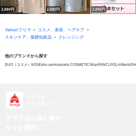
2,880
円
2,880
円
2,890
円
Yahoo!フリマ
コスメ、美容、ヘアケア
スキンケア、基礎化粧品
クレンジング
他のブランドから探す
DUO（コスメ）
KOSE
shu uemura
naris COSMETICS
Kao
FANCL
POLA
Attenir
DH