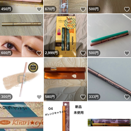
いいね！
いいね！
450
円
670
円
500
円
いいね！
いいね！
600
円
2,999
円
500
円
いいね！
いいね！
300
円
580
円
333
円