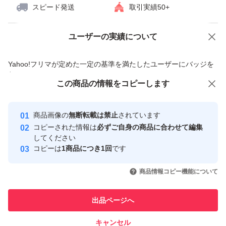
スピード発送
取引実績50+
ユーザーの実績について
価格の相談
商品への質問
商品への質問からの値下げ交渉、不適切なカテゴリ変更依頼は禁止です
Yahoo!フリマが定めた一定の基準を満たしたユーザーにバッジを
付与しています
この商品をみている人にオススメ
この商品の情報をコピーします
安心取引出品者
Yahoo!フリマの基準をクリアした安
安心取引出品者
商品画像の
無断転載は禁止
されています
心・安全なユーザーです
コピーされた情報は
必ずご自身の商品に合わせて編集
取引実績
してください
コピーは
1商品につき1回
です
このユーザーはYahoo!フリマの取
取引実績◯+
いいね！
いいね！
1,200
円
500
円
500
円
引を完了させた実績があります
商品情報コピー機能について
最大10%対象
このユーザーは他フリマサービス
他フリマ実績◯+
出品ページへ
での取引実績があります
キャンセル
スピード&安心発送