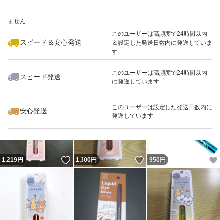
いいね！
いいね！
1,300
※このバッジは実績に基づく表示であり、発送を保証しているものではあり
円
1,210
円
1,300
円
ません
このユーザーは高頻度で24時間以内
スピード＆安心発送
＆設定した発送日数内に発送していま
す
このユーザーは高頻度で24時間以内
スピード発送
に発送しています
いいね！
いいね！
730
円
1,700
円
3,500
円
このユーザーは設定した発送日数内に
安心発送
発送しています
いいね！
いいね！
1,219
円
1,300
円
950
円