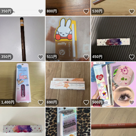
いいね！
いいね！
350
円
800
円
530
円
いいね！
いいね！
350
円
511
円
450
円
いいね！
いいね！
1,400
円
690
円
500
円