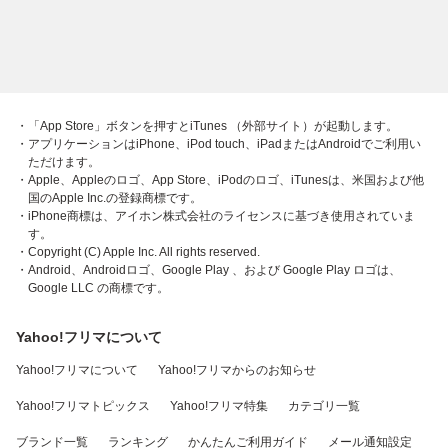
・「App Store」ボタンを押すとiTunes （外部サイト）が起動します。
・アプリケーションはiPhone、iPod touch、iPadまたはAndroidでご利用い
ただけます。
・Apple、Appleのロゴ、App Store、iPodのロゴ、iTunesは、米国および他
国のApple Inc.の登録商標です。
・iPhone商標は、アイホン株式会社のライセンスに基づき使用されていま
す。
・Copyright (C) Apple Inc. All rights reserved.
・Android、Androidロゴ、Google Play 、および Google Play ロゴは、
Google LLC の商標です。
Yahoo!フリマについて
Yahoo!フリマについて
Yahoo!フリマからのお知らせ
Yahoo!フリマトピックス
Yahoo!フリマ特集
カテゴリ一覧
ブランド一覧
ランキング
かんたんご利用ガイド
メール通知設定