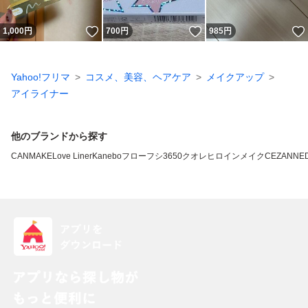
いいね！
いいね！
1,000
円
700
円
985
円
Yahoo!フリマ
コスメ、美容、ヘアケア
メイクアップ
アイライナー
他のブランドから探す
CANMAKE
Love Liner
Kanebo
フローフシ
3650
クオレ
ヒロインメイク
CEZANNE