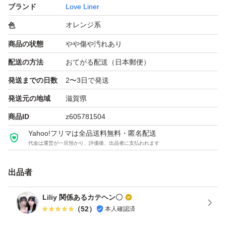
ブランド
Love Liner
オレンジ系
色
商品の状態
やや傷や汚れあり
配送の方法
おてがる配送（日本郵便）
発送までの日数
2〜3日で発送
発送元の地域
滋賀県
商品ID
z605781504
Yahoo!フリマは全品送料無料・匿名配送
代金は運営が一旦預かり、評価後、出品者に支払われます
出品者
Liliy 関係あるカテヘン〇
（
52
）
本人確認済