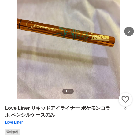
1
/
3
い
Love Liner リキッドアイライナー ポケモンコラ
0
ボ ペンシルケースのみ
Love Liner
送料無料