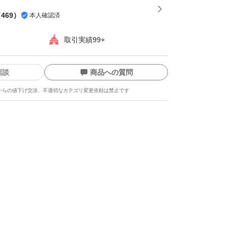
（
469
）
本人確認済
取引実績99+
相談
商品への質問
からの値下げ交渉、不適切なカテゴリ変更依頼は禁止です
ます