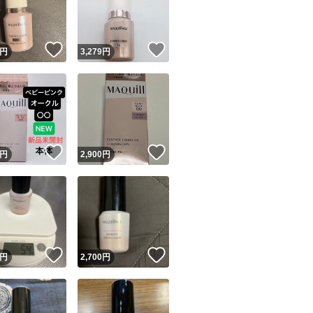
商品情報コピー機
リマ実績◯+
このユーザーは他フリマサービスでの取引実績があります
！
いいね！
いいね！
円
3,279
円
出品ページへ
&安心発送
キャンセル
ジは実績に基づく表示であり、発送を保証しているものではありません
このユーザーは高頻度で24時間以内＆設定した発送日数内に
ード＆安心発送
ます
！
いいね！
いいね！
円
2,900
円
ード発送
このユーザーは高頻度で24時間以内に発送しています
発送
このユーザーは設定した発送日数内に発送しています
！
いいね！
いいね！
円
2,700
円