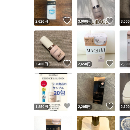
他フ
いいね！
いいね
2,620
円
3,000
円
3,000
スピード
※このバッ
スピ
いいね！
いいね
3,400
円
2,650
円
2,990
スピ
安心
いいね！
いいね
1,850
円
2,295
円
2,100