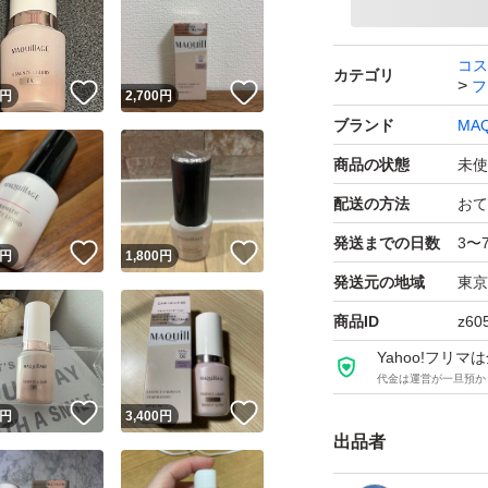
コス
カテゴリ
フ
！
いいね！
いいね！
円
2,700
円
ブランド
MAQ
商品の状態
未使
配送の方法
おて
発送までの日数
3〜
！
いいね！
いいね！
円
1,800
円
発送元の地域
東京
商品ID
z60
Yahoo!フリ
代金は運営が一旦預か
！
いいね！
いいね！
円
3,400
円
出品者