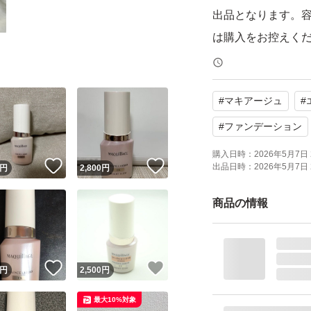
出品となります。
は購入をお控えく
【ブランド】MAQuil
#
マキアージュ
#
【商品名】エッセン
【商品の状態】未
#
ファンデーション
【カラー】ミルキー
購入日時：
2026年5月7日 
！
いいね！
いいね！
出品日時：
2026年5月7日 
円
2,800
円
よろしくお願いい
商品の情報
！
いいね！
いいね！
円
2,500
円
最大10%対象