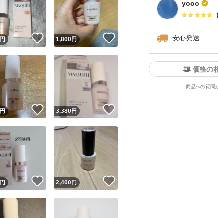
yooo
！
いいね！
いいね！
安心発送
円
1,800
円
価格の
商品への質問
ユーザーの実績について
！
いいね！
いいね！
円
3,380
円
o!フリマが定めた一定の基準を満たしたユーザーにバッジを付与しています
出品者
この商品の情報をコピーします
取引出品者
Yahoo!フリマの基準をクリアした安心・安全なユーザーです
！
いいね！
いいね！
商品画像の
無断転載は禁止
されています
円
2,400
円
コピーされた情報は
必ずご自身の商品に合わせて編集
してください
コピーは
1商品につき1回
です
実績◯+
このユーザーはYahoo!フリマの取引を完了させた実績があり