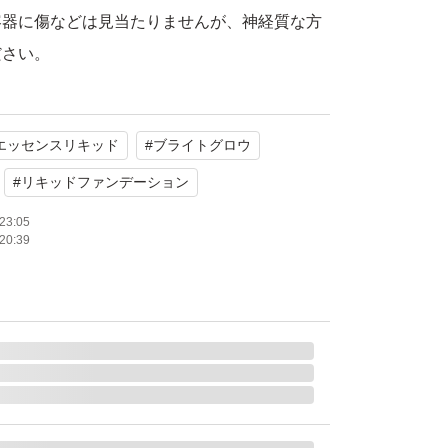
容器に傷などは見当たりませんが、神経質な方
ださい。
lAGE
エッセンスリキッド
#
ブライトグロウ
スリキッド EX ブライトグロウ
使用
#
リキッドファンデーション
ピンク00
23:05
20:39
たします。