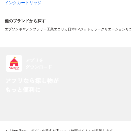
インクカートリッジ
他のブランドから探す
エプソン
キヤノン
ブラザー工業
エコリカ
日本HP
ジット
カラークリエーション
リ
・「App Store」ボタンを押すとiTunes （外部サイト）が起動します。