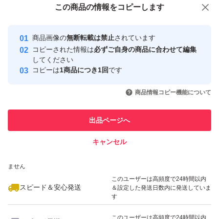
この商品をみている人にオススメ
この商品の情報をコピーします
安心取引出品者
Yahoo!フリマの基準をクリアした安
安心取引出品者
商品画像の
無断転載は禁止
されています
心・安全なユーザーです
コピーされた情報は
必ずご自身の商品に合わせて編集
取引実績
してください
コピーは
1商品につき1回
です
このユーザーはYahoo!フリマの取
取引実績◯+
いいね！
いいね！
2,280
円
1,350
円
2,650
円
引を完了させた実績があります
商品情報コピー機能について
最大10%対象
このユーザーは他フリマサービス
他フリマ実績◯+
出品ページへ
での取引実績があります
キャンセル
スピード&安心発送
いいね！
いいね！
1,395
※このバッジは実績に基づく表示であり、発送を保証しているものではあり
円
2,640
円
3,899
円
ません
このユーザーは高頻度で24時間以内
スピード＆安心発送
＆設定した発送日数内に発送していま
す
このユーザーは高頻度で24時間以内