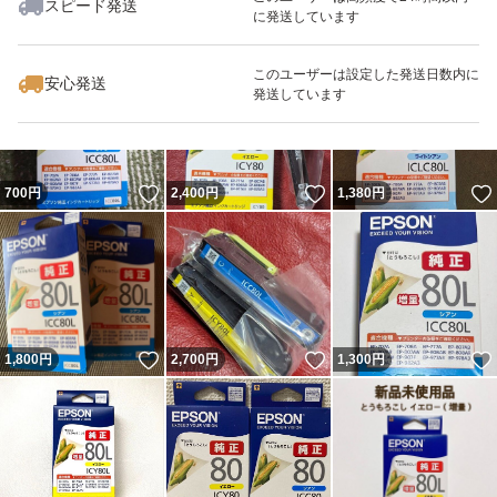
スピード発送
に発送しています
いいね！
いいね！
2,200
円
1,599
円
3,200
円
このユーザーは設定した発送日数内に
安心発送
発送しています
いいね！
いいね！
700
円
2,400
円
1,380
円
いいね！
いいね！
1,800
円
2,700
円
1,300
円