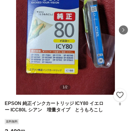
1
/
2
い
EPSON 純正インクカートリッジ ICY80 イエロ
0
ー ICC80L シアン 増量タイプ とうもろこし
送料無料