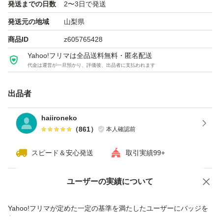
発送までの日数
2〜3日で発送
発送元の地域
山梨県
商品ID
z605765428
Yahoo!フリマは全品送料無料・匿名配送
代金は運営が一旦預かり、評価後、出品者に支払われます
出品者
haiironeko
（
861
）
本人確認前
スピード＆安心発送
取引実績99+
ユーザーの実績について
価格の相談
商品への質問
商品への質問からの値下げ交渉、不適切なカテゴリ変更依頼は禁止です
Yahoo!フリマが定めた一定の基準を満たしたユーザーにバッジを
付与しています