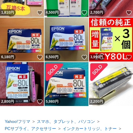
いいね！
いいね！
1,810
円
4,500
円
2,700
円
いいね！
いいね！
6,180
円
6,500
円
3,990
円
いいね！
2,800
円
5,980
円
2,200
円
Yahoo!フリマ
スマホ、タブレット、パソコン
PCサプライ、アクセサリー
インクカートリッジ、トナー