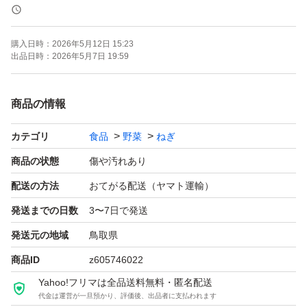
どうぞ味わってみてください。
購入日時：
2026年5月12日 15:23
◇注意点
出品日時：
2026年5月7日 19:59
土が付いた状態で
商品の情報
梱包いたしますので
カテゴリ
食品
野菜
ねぎ
傷・病気・虫かみ・虫が入り込む
などの可能性は十分に起こり得ます。
商品の状態
傷や汚れあり
配送の方法
おてがる配送（ヤマト運輸）
ご了承の上
発送までの日数
3〜7日で発送
ご購入していただきますよう
発送元の地域
鳥取県
宜しくお願いいたします。
商品ID
z605746022
Yahoo!フリマは全品送料無料・匿名配送
基本的にサイズはバラバラに入れます。
代金は運営が一旦預かり、評価後、出品者に支払われます