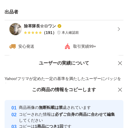
梱包用段ボールの負担が掛かりやすい
出品者
内側底面を中心にビニールを敷いて
除草隊長☆ロワン
箱詰めいたしますので
（
191
）
本人確認前
宜しくお願いいたします。
安心発送
取引実績99+
梱包しやすいように
ユーザーの実績について
価格の相談
商品への質問
青葉の部分は
商品への質問からの値下げ交渉、不適切なカテゴリ変更依頼は禁止です
箱に収まる長さにカットして
Yahoo!フリマが定めた一定の基準を満たしたユーザーにバッジを
付与しています
箱詰めいたします。
この商品をみている人にオススメ
この商品の情報をコピーします
安心取引出品者
常温発送ですので、配送中に傷むことが
Yahoo!フリマの基準をクリアした安
安心取引出品者
商品画像の
無断転載は禁止
されています
心・安全なユーザーです
あります。ご了承の上お買い上げくださ
コピーされた情報は
必ずご自身の商品に合わせて編集
取引実績
してください
い。
コピーは
1商品につき1回
です