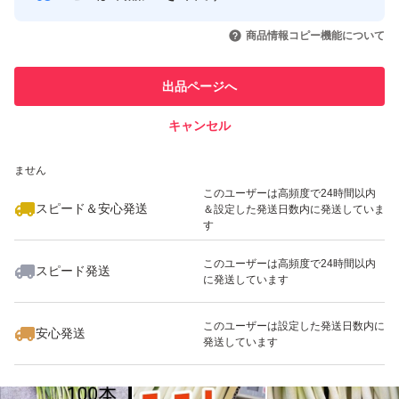
このユーザーはYahoo!フリマの取
取引実績◯+
いいね！
いいね！
3,600
円
3,600
円
3,600
円
引を完了させた実績があります
葉の切断部からゼリー状のヌル(水分)
商品情報コピー機能について
が出ることで、梱包した段ボールを
このユーザーは他フリマサービス
他フリマ実績◯+
出品ページへ
での取引実績があります
濡らしてしまう可能性がありますので
ご了承いただきますよう宜しく
キャンセル
スピード&安心発送
お願いいたします。
いいね！
いいね！
3,600
※このバッジは実績に基づく表示であり、発送を保証しているものではあり
円
2,500
円
4,400
円
ません
最大10%対象
このユーザーは高頻度で24時間以内
土・日・祝日、又は雨天時等により
スピード＆安心発送
＆設定した発送日数内に発送していま
す
収穫をしていない場合は発送が遅れる
このユーザーは高頻度で24時間以内
ことがありますのでご了承下さい。
スピード発送
に発送しています
いいね！
いいね！
4,800
円
4,400
円
4,400
円
最大10%対象
最大10%対象
◇白ネギお手軽料理
このユーザーは設定した発送日数内に
安心発送
発送しています
①まず白ネギを両手でにぎにぎします。
繊維が潰れることで甘味をとても良く