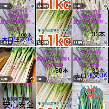
感じることができます。
いいね！
いいね！
1,988
円
4,400
円
8,500
円
②キッチンバサミで好みの長さにカット
ます。
③耐熱性の深いお皿にカットしたネギと
めんつゆ、ラー油でもう最高です。
(辛いのが苦手な方はゴマ油でもOKです)
いいね！
いいね！
1,988
円
4,400
円
888
円
④ラップをして500wで3~4分程度で出来
上がりです。
(ラップを外す時は水蒸気で火傷しない
ように注意してください。)
いいね！
いいね！
4,800
円
888
円
888
円
ネギを毎日でも食べたい個人の方、山盛りネギラーメン
を作られる飲食店の方々、どなたでも気軽にご利用くださ
い。