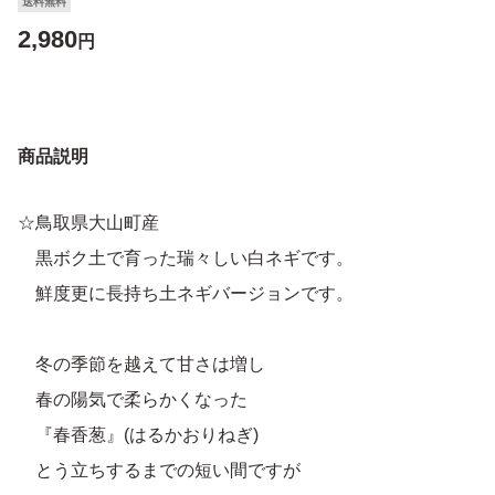
送料無料
2,980
円
商品説明
☆鳥取県大山町産
黒ボク土で育った瑞々しい白ネギです。
鮮度更に長持ち土ネギバージョンです。
冬の季節を越えて甘さは増し
春の陽気で柔らかくなった
『春香葱』(はるかおりねぎ)
とう立ちするまでの短い間ですが