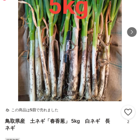
1
/
3
この商品は
5日
で売れました
い
鳥取県産 土ネギ「春香葱」 5kg 白ネギ 長
2
ネギ