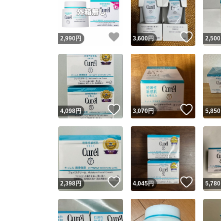
いいね！
いいね
2,990
円
3,600
円
2,500
いいね！
いいね
4,098
円
3,070
円
5,850
Yaho
安心取引
安心
いいね！
いいね
2,398
円
4,045
円
5,780
取引実績
取引