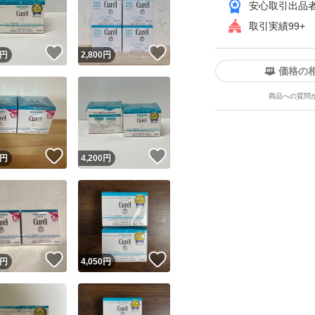
安心取引出品
取引実績99+
！
いいね！
いいね！
円
2,800
円
価格の
商品への質問
ユーザーの実績について
！
いいね！
いいね！
円
4,200
円
o!フリマが定めた一定の基準を満たしたユーザーにバッジを付与しています
出品者
この商品の情報をコピーします
取引出品者
Yahoo!フリマの基準をクリアした安心・安全なユーザーです
！
いいね！
いいね！
商品画像の
無断転載は禁止
されています
円
4,050
円
コピーされた情報は
必ずご自身の商品に合わせて編集
してください
コピーは
1商品につき1回
です
実績◯+
このユーザーはYahoo!フリマの取引を完了させた実績があり