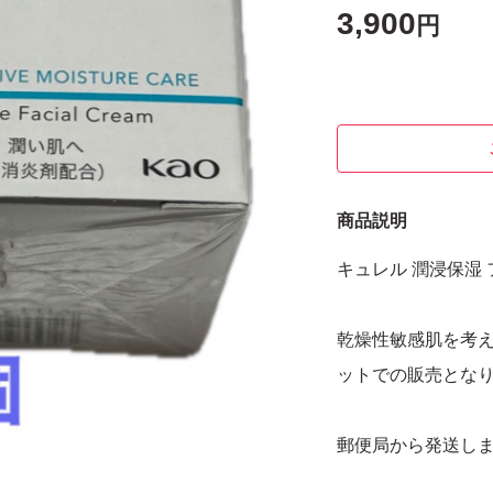
3,900
円
商品説明
キュレル 潤浸保湿 
乾燥性敏感肌を考え
ットでの販売とな
郵便局から発送し