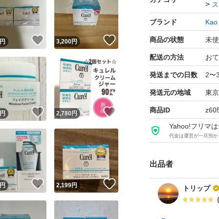
ス
ブランド
Kao
！
いいね！
いいね！
商品の状態
未使
円
3,200
円
配送の方法
おて
発送までの日数
2〜
発送元の地域
東京
商品ID
z60
！
いいね！
いいね！
円
2,780
円
Yahoo!フリ
代金は運営が一旦預か
出品者
！
いいね！
いいね！
円
2,199
円
トリップ