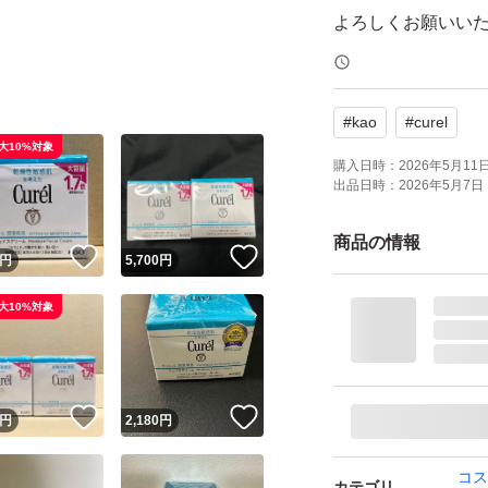
よろしくお願いい
#
kao
#
curel
大10%対象
購入日時：
2026年5月11日 
出品日時：
2026年5月7日 
商品の情報
！
いいね！
いいね！
円
5,700
円
大10%対象
！
いいね！
いいね！
円
2,180
円
コス
カテゴリ