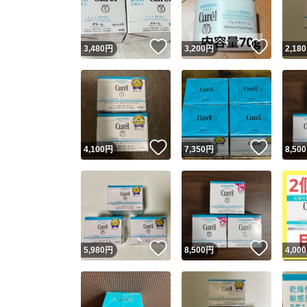
他フ
いいね！
いいね
3,480
円
3,200
円
2,180
スピード
※このバッ
スピ
いいね！
いいね
4,100
円
7,350
円
8,500
スピ
安心
いいね！
いいね
5,980
円
8,500
円
4,000