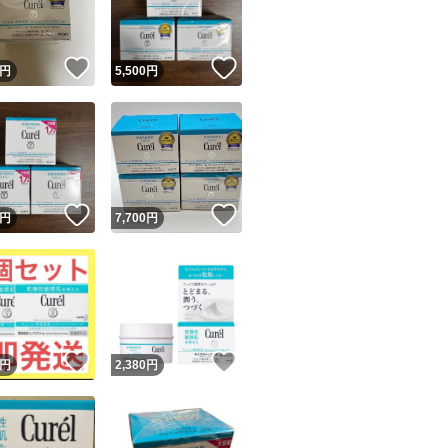
商品情報コピー機
リマ実績◯+
このユーザーは他フリマサービスでの取引実績があります
！
いいね！
いいね！
円
5,500
円
出品ページへ
&安心発送
キャンセル
ジは実績に基づく表示であり、発送を保証しているものではありません
このユーザーは高頻度で24時間以内＆設定した発送日数内に
ード＆安心発送
ます
！
いいね！
いいね！
円
7,700
円
ード発送
このユーザーは高頻度で24時間以内に発送しています
発送
このユーザーは設定した発送日数内に発送しています
！
いいね！
いいね！
円
2,380
円