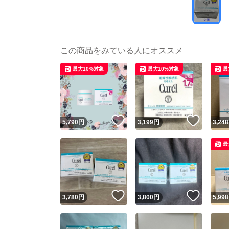
この商品をみている人にオススメ
最大10%対象
最大10%対象
最
いいね！
いいね
5,790
円
3,199
円
3,248
最
いいね！
いいね
3,780
円
3,800
円
5,998