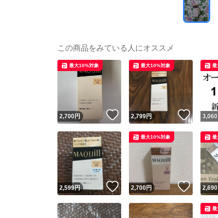
この商品をみている人にオススメ
最大10%対象
最大10%対象
最
いいね！
いいね
2,700
円
2,799
円
3,060
最大10%対象
最
いいね！
いいね
2,599
円
2,700
円
2,690
最