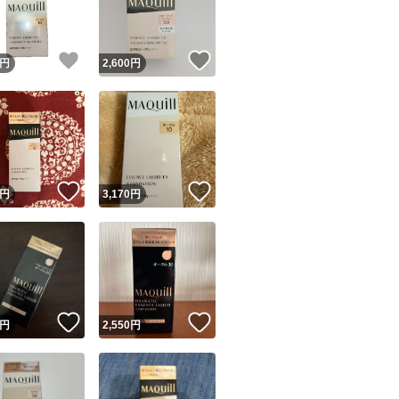
商品情報コピー機
リマ実績◯+
このユーザーは他フリマサービスでの取引実績があります
！
いいね！
いいね！
円
2,600
円
出品ページへ
&安心発送
キャンセル
ジは実績に基づく表示であり、発送を保証しているものではありません
このユーザーは高頻度で24時間以内＆設定した発送日数内に
ード＆安心発送
ます
！
いいね！
いいね！
円
3,170
円
ード発送
このユーザーは高頻度で24時間以内に発送しています
発送
このユーザーは設定した発送日数内に発送しています
！
いいね！
いいね！
円
2,550
円