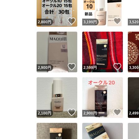
他フ
いいね！
いいね
2,800
円
3,199
円
3,520
スピード
※このバッ
スピ
いいね！
いいね
2,900
円
2,599
円
3,300
スピ
安心
いいね！
いいね
2,100
円
2,900
円
2,499