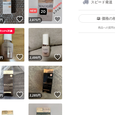
スピード発送
価格の
！
いいね！
いいね！
円
2,875
円
商品への質問
大10%対象
ユーザーの実績について
！
いいね！
いいね！
円
2,499
円
o!フリマが定めた一定の基準を満たしたユーザーにバッジを付与しています
出品者
この商品の情報をコピーします
取引出品者
Yahoo!フリマの基準をクリアした安心・安全なユーザーです
！
いいね！
いいね！
商品画像の
無断転載は禁止
されています
円
2,285
円
コピーされた情報は
必ずご自身の商品に合わせて編集
してください
コピーは
1商品につき1回
です
実績◯+
このユーザーはYahoo!フリマの取引を完了させた実績があり