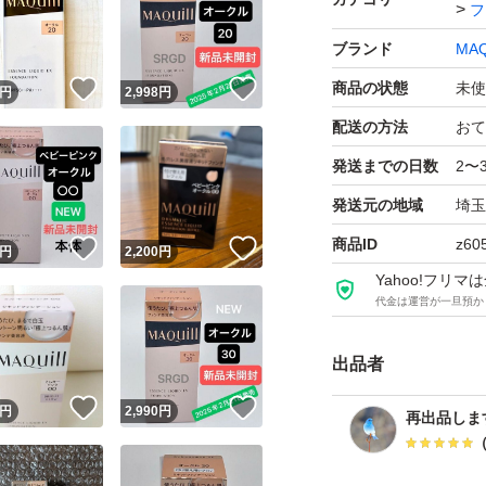
フ
ブランド
MAQ
！
いいね！
いいね！
商品の状態
未使
円
2,998
円
配送の方法
おて
発送までの日数
2〜
発送元の地域
埼玉
商品ID
z60
！
いいね！
いいね！
円
2,200
円
Yahoo!フリ
代金は運営が一旦預か
出品者
！
いいね！
いいね！
円
2,990
円
再出品しま