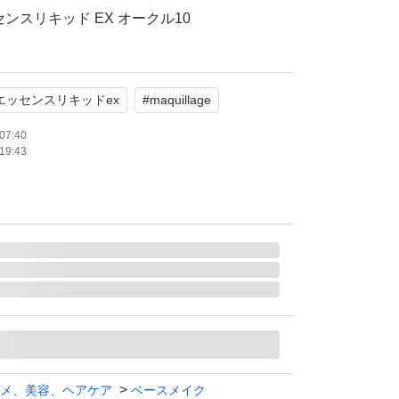
ンスリキッド EX オークル10
AGE
体
エッセンスリキッドex
#
maquillage
み：テカリ、皮脂
カバー力 肌の透明感、薄づき UVカット
07:40
19:43
メ、美容、ヘアケア
ベースメイク