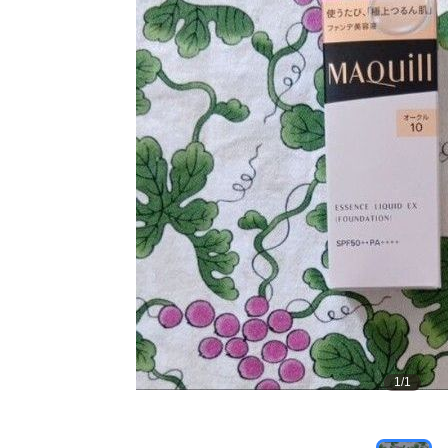
1
/
1