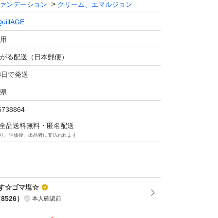
ァンデーション
クリーム、エマルジョン
uillAGE
用
がる配送（日本郵便）
3日で発送
県
5738864
マは全品送料無料・匿名配送
り、評価後、出品者に支払われます
す☆ゴマ塩☆
（
8526
）
本人確認前