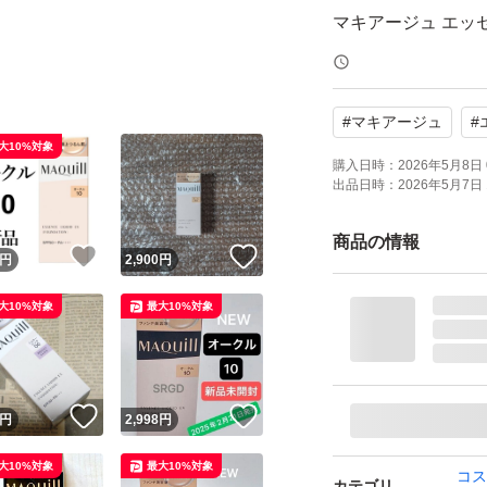
マキアージュ エッセ
ブランド：MAQuill
本体/詰め替え：本
#
マキアージュ
#
ベースメイクお悩
大10%対象
ベースメイク特徴：
購入日時：
2026年5月8日 
出品日時：
2026年5月7日 
仕上がり：ツヤ肌
PA：PA++++
商品の情報
！
いいね！
いいね！
円
2,900
円
SPF：50.0 SPF
大10%対象
最大10%対象
！
いいね！
いいね！
円
2,998
円
大10%対象
最大10%対象
コス
カテゴリ