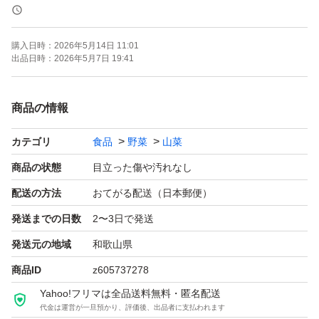
も可能です。
購入日時：
2026年5月14日 11:01
年々生産量が減少しているため、この機会にご購入頂けれ
出品日時：
2026年5月7日 19:41
ばと思います。
商品の情報
収穫したその日に梱包発送し、新鮮な状態で良いものをお
カテゴリ
食品
野菜
山菜
送りします。発送から1日〜2日で到着します。
商品の状態
目立った傷や汚れなし
和歌山県からの発送ですので、離島、北海道、東北地方の
配送の方法
おてがる配送（日本郵便）
お客様には3日から4日ほどかかる場合があります。
発送までの日数
2〜3日で発送
発送元の地域
和歌山県
手選別のためまれに植物の葉や花が入る場合があります。
商品ID
z605737278
神経質な方はご購入をお控えください。
Yahoo!フリマは全品送料無料・匿名配送
代金は運営が一旦預かり、評価後、出品者に支払われます