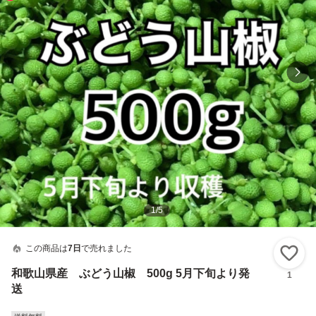
1
/
5
この商品は
7日
で売れました
い
和歌山県産 ぶどう山椒 500g 5月下旬より発
1
送