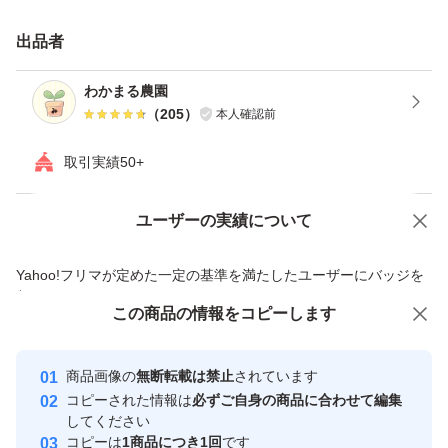
山椒は計量時からグラム数が変動する場合があるためあら
かじめ多めにお入れします。多少の誤差は生じるものとお
出品者
考えください。
わかまる農園
（
205
）
本人確認前
山椒農家直送のため、新鮮なものをご家庭にお送りできる
取引実績50+
点が強みです。スーパーなどの品とは鮮度が格段に良いと
感じて頂けると思います。
ユーザーの実績について
価格の相談
商品への質問
商品への質問からの値下げ交渉、不適切なカテゴリ変更依頼は禁止です
収穫作業を行いながらの出品作業なので、メッセージへの
Yahoo!フリマが定めた一定の基準を満たしたユーザーにバッジを
付与しています
返答が遅れる場合があります。ご了承くださいませ。
この商品をみている人にオススメ
この商品の情報をコピーします
安心取引出品者
最大10%対象
オーダー、グラム変更など可能ですのでお気軽にコメント
Yahoo!フリマの基準をクリアした安
安心取引出品者
商品画像の
無断転載は禁止
されています
心・安全なユーザーです
くださいね。
コピーされた情報は
必ずご自身の商品に合わせて編集
取引実績
してください
コピーは
1商品につき1回
です