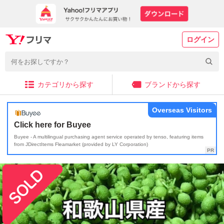
ログイン
カテゴリから探す
ブランドから探す
Overseas Visitors
Click here for Buyee
Buyee - A multilingual purchasing agent service operated by tenso, featuring items
from JDirectItems Fleamarket (provided by LY Corporation)