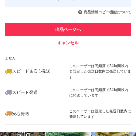
500g
このユーザーはYahoo!フリマの取
取引実績◯+
いいね！
いいね！
3,570
円
1,680
円
600
円
引を完了させた実績があります
1000g
商品情報コピー機能について
最大10%対象
2000g
このユーザーは他フリマサービス
他フリマ実績◯+
出品ページへ
での取引実績があります
それ以上の大量購入も大歓迎です。
キャンセル
スピード&安心発送
ご検討ください。
いいね！
いいね！
1,800
※このバッジは実績に基づく表示であり、発送を保証しているものではあり
円
1,800
円
1,400
円
ません
最大10%対象
このユーザーは高頻度で24時間以内
#山椒
スピード＆安心発送
＆設定した発送日数内に発送していま
す
#ぶどう山椒
このユーザーは高頻度で24時間以内
#実山椒
スピード発送
に発送しています
いいね！
いいね！
1,400
円
920
円
1,800
円
最大10%対象
このユーザーは設定した発送日数内に
安心発送
発送しています