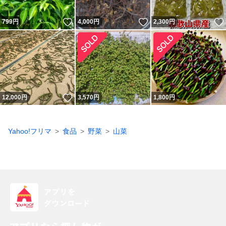
いいね！
いいね！
799
円
4,000
円
2,300
円
いいね！
12,000
円
3,570
円
1,800
円
Yahoo!フリマ
食品
野菜
山菜