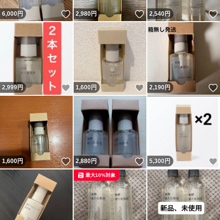
いいね！
いいね！
6,000
円
2,980
円
2,540
円
いいね！
いいね！
2,999
円
1,600
円
2,190
円
いいね！
いいね！
1,600
円
2,880
円
5,300
円
最大10%対象