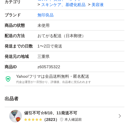
カテゴリ
スキンケア、基礎化粧品
美容液
場合がございます）。
ブランド
無印良品
商品の状態
未使用
※正規品に関する質問について
出品商品は全て正規品になります。少しでも気にされる方
配送の方法
おてがる配送（日本郵便）
はご購入をお控えください。
発送までの日数
1〜2日で発送
発送元の地域
三重県
無印良品 発酵導入美容液 大容量 100ml
商品ID
z605735322
ブランド：無印良品
Yahoo!フリマは全品送料無料・匿名配送
代金は運営が一旦預かり、評価後、出品者に支払われます
出品者
値引不可☆8/10、11発送不可
（
2823
）
本人確認前