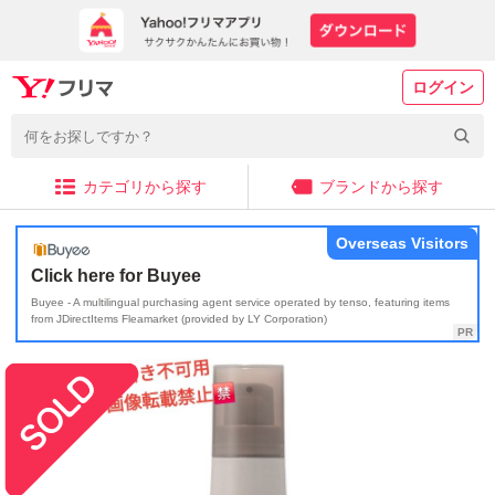
ログイン
カテゴリから探す
ブランドから探す
Overseas Visitors
Click here for Buyee
Buyee - A multilingual purchasing agent service operated by tenso, featuring items
from JDirectItems Fleamarket (provided by LY Corporation)