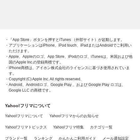
・「App Store」ボタンを押すとiTunes （外部サイト）が起動します。
・アプリケーションはiPhone、iPod touch、iPadまたはAndroidでご利用い
ただけます。
・Apple、Appleのロゴ、App Store、iPodのロゴ、iTunesは、米国および他
国のApple Inc.の登録商標です。
・iPhone商標は、アイホン株式会社のライセンスに基づき使用されていま
す。
・Copyright (C) Apple Inc. All rights reserved.
・Android、Androidロゴ、Google Play 、および Google Play ロゴは、
Google LLC の商標です。
Yahoo!フリマについて
Yahoo!フリマについて
Yahoo!フリマからのお知らせ
Yahoo!フリマトピックス
Yahoo!フリマ特集
カテゴリ一覧
ブランド一覧
ランキング
かんたんご利用ガイド
メール通知設定