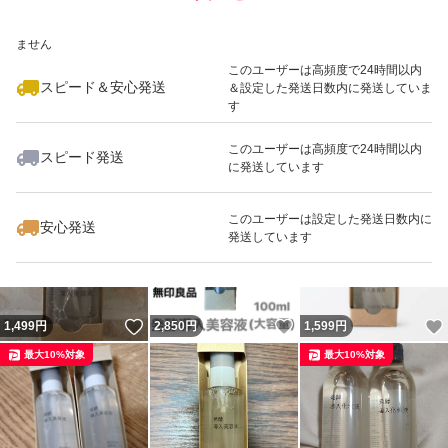
いいね！
いいね！
2,790
※このバッジは実績に基づく表示であり、発送を保証しているものではあり
円
2,790
円
3,100
円
ません
最大10%対象
最大10%対象
このユーザーは高頻度で24時間以内
スピード＆安心発送
＆設定した発送日数内に発送していま
す
このユーザーは高頻度で24時間以内
スピード発送
に発送しています
いいね！
いいね！
1,550
円
1,598
円
1,550
円
最大10%対象
このユーザーは設定した発送日数内に
安心発送
発送しています
いいね！
いいね！
1,499
円
2,850
円
1,599
円
最大10%対象
最大10%対象