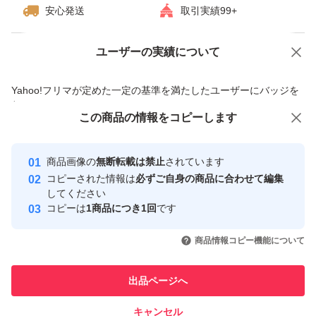
安心発送
取引実績99+
ユーザーの実績について
価格の相談
商品への質問
商品への質問からの値下げ交渉、不適切なカテゴリ変更依頼は禁止です
Yahoo!フリマが定めた一定の基準を満たしたユーザーにバッジを
付与しています
この商品をみている人にオススメ
この商品の情報をコピーします
安心取引出品者
最大10%対象
最大10%対象
最大10%対象
Yahoo!フリマの基準をクリアした安
安心取引出品者
商品画像の
無断転載は禁止
されています
心・安全なユーザーです
コピーされた情報は
必ずご自身の商品に合わせて編集
取引実績
してください
コピーは
1商品につき1回
です
このユーザーはYahoo!フリマの取
取引実績◯+
いいね！
いいね！
2,799
円
2,790
円
2,850
円
引を完了させた実績があります
商品情報コピー機能について
最大10%対象
最大10%対象
このユーザーは他フリマサービス
他フリマ実績◯+
出品ページへ
での取引実績があります
キャンセル
スピード&安心発送