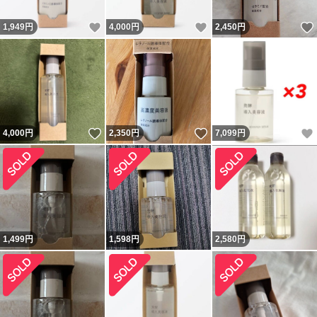
いいね！
いいね！
1,949
円
4,000
円
2,450
円
いいね！
いいね！
4,000
円
2,350
円
7,099
円
1,499
円
1,598
円
2,580
円