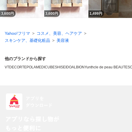
3,600
円
3,600
円
1,499
円
Yahoo!フリマ
コスメ、美容、ヘアケア
スキンケア、基礎化粧品
美容液
他のブランドから探す
VT
DECORTE
POLA
MEDICUBE
SHISEIDO
ALBION
Yunth
cle de peau BEAUTE
SO