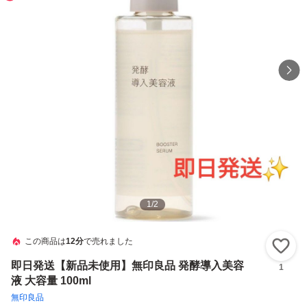
1
/
2
この商品は
12分
で売れました
い
即日発送【新品未使用】無印良品 発酵導入美容
1
液 大容量 100ml
無印良品