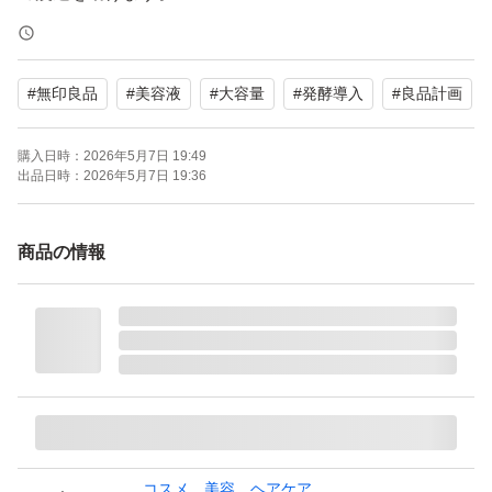
- 製品名: 発酵導入美容液
#
無印良品
#
美容液
#
大容量
#
発酵導入
#
良品計画
- タイプ: ブースター・導入液
- ブランド: 無印良品
購入日時：
2026年5月7日 19:49
- 容量: 100ml
出品日時：
2026年5月7日 19:36
- 使用方法: プッシュボトルタイプ
商品の情報
※ゆうパケットポストminiでの発送予定となり厚みギリギ
リの為、簡易包装となりますのでよろしくお願い致します
m(__)m
※商品の状態について
新品未使用ですが、自宅保管のため完璧を求める方はご購
入をお控えください（外箱に擦れや汚れ、へこみ等がある
コスメ、美容、ヘアケア