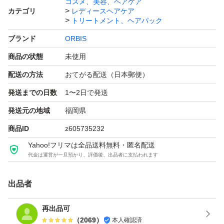
コスメ、美容、ヘアケア
カテゴリ
レディースヘアケア
トリートメント、ヘアパック
ブランド
ORBIS
商品の状態
未使用
配送の方法
おてがる配送（日本郵便）
発送までの日数
1〜2日で発送
発送元の地域
福岡県
商品ID
z605735232
Yahoo!フリマは全品送料無料・匿名配送
代金は運営が一旦預かり、評価後、出品者に支払われます
出品者
再出品可
（
2069
）
本人確認済