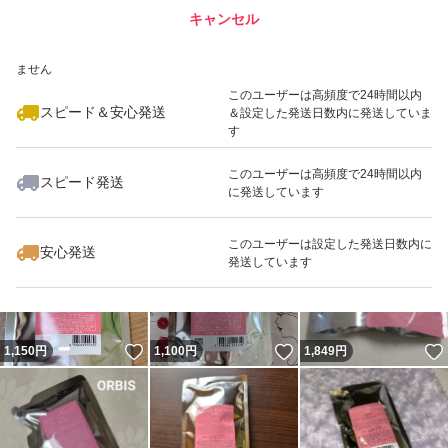
キャンセル
スピード&安心発送
いいね！
いいね！
880
※このバッジは実績に基づく表示であり、発送を保証しているものではあり
円
1,050
円
1,079
円
ません
最大10%対象
最大10%対象
このユーザーは高頻度で24時間以内
スピード＆安心発送
＆設定した発送日数内に発送していま
す
このユーザーは高頻度で24時間以内
スピード発送
に発送しています
いいね！
いいね！
939
円
1,699
円
1,080
円
最大10%対象
このユーザーは設定した発送日数内に
安心発送
発送しています
いいね！
いいね！
1,150
円
1,100
円
1,849
円