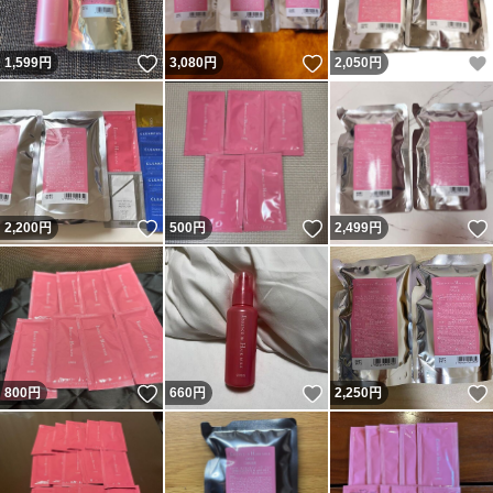
いいね！
いいね！
1,599
円
3,080
円
2,050
円
いいね！
いいね！
2,200
円
500
円
2,499
円
いいね！
いいね！
800
円
660
円
2,250
円