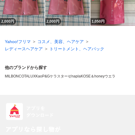
2,000
円
2,000
円
1,050
円
Yahoo!フリマ
コスメ、美容、ヘアケア
レディースヘアケア
トリートメント、ヘアパック
他のブランドから探す
MILBON
COTA
LUX
Kao
P&G
ケラスターゼ
napla
KOSE
＆honey
ウエラ