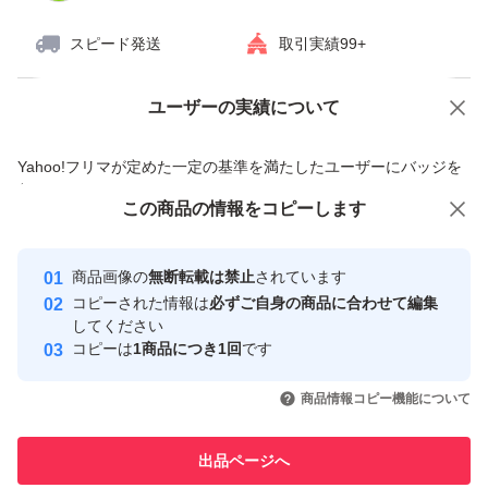
スピード発送
取引実績99+
ユーザーの実績について
価格の相談
商品への質問
商品への質問からの値下げ交渉、不適切なカテゴリ変更依頼は禁止です
Yahoo!フリマが定めた一定の基準を満たしたユーザーにバッジを
付与しています
この商品をみている人にオススメ
この商品の情報をコピーします
安心取引出品者
最大10%対象
最大10%対象
最大10%対象
Yahoo!フリマの基準をクリアした安
安心取引出品者
商品画像の
無断転載は禁止
されています
心・安全なユーザーです
コピーされた情報は
必ずご自身の商品に合わせて編集
取引実績
してください
コピーは
1商品につき1回
です
このユーザーはYahoo!フリマの取
取引実績◯+
いいね！
いいね！
1,070
円
1,080
円
2,000
円
引を完了させた実績があります
商品情報コピー機能について
最大10%対象
最大10%対象
このユーザーは他フリマサービス
他フリマ実績◯+
出品ページへ
での取引実績があります