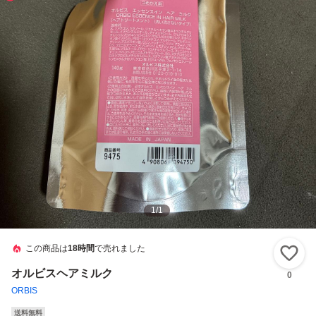
1
/
1
この商品は
18時間
で売れました
い
オルビスヘアミルク
0
ORBIS
送料無料