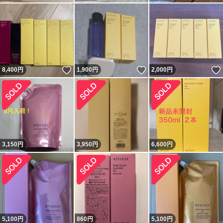
いいね！
いいね！
8,400
円
1,900
円
2,000
円
3,150
円
3,950
円
6,600
円
5,100
円
860
円
5,100
円