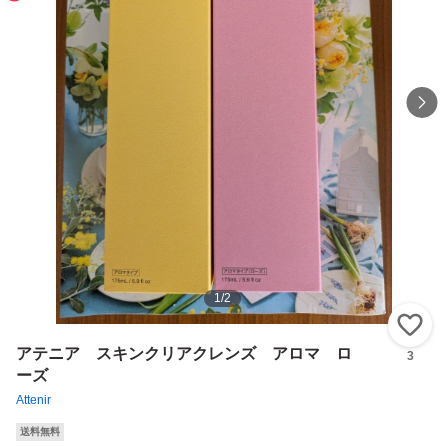
1
/
2
い
アテニア スキンクリアクレンズ アロマ ロ
3
ーズ
Attenir
送料無料