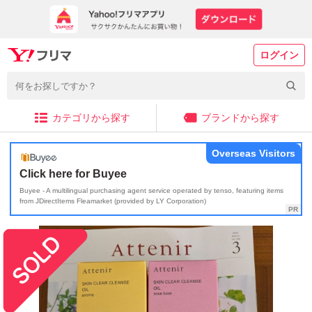
ログイン
カテゴリから探す
ブランドから探す
Overseas Visitors
Click here for Buyee
Buyee - A multilingual purchasing agent service operated by tenso, featuring items
from JDirectItems Fleamarket (provided by LY Corporation)