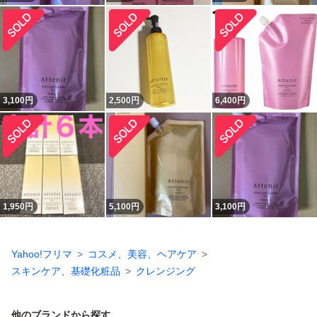
3,100
円
2,500
円
6,400
円
1,950
円
5,100
円
3,100
円
Yahoo!フリマ
コスメ、美容、ヘアケア
スキンケア、基礎化粧品
クレンジング
他のブランドから探す