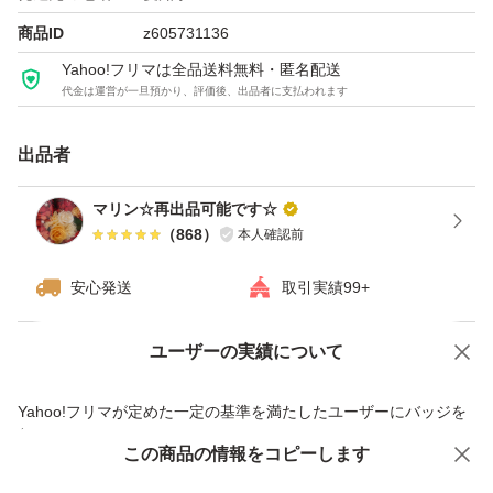
ご容赦ください。
商品ID
z605731136
Yahoo!フリマは全品送料無料・匿名配送
代金は運営が一旦預かり、評価後、出品者に支払われます
価格の相談は不可でお願いしますm(_ _)m
シトラスアロマのみ2本に変更可能です
出品者
リピーター様お値引きあり
購入前に質問よりお問い合わせ下さい
マリン☆再出品可能です☆
（
868
）
本人確認前
※飼い猫おります。
安心発送
取引実績99+
そういった環境が気になる方、少しでも毛の混入が気にな
ユーザーの実績について
価格の相談
商品への質問
商品への質問からの値下げ交渉、不適切なカテゴリ変更依頼は禁止です
Yahoo!フリマが定めた一定の基準を満たしたユーザーにバッジを
付与しています
この商品をみている人にオススメ
この商品の情報をコピーします
安心取引出品者