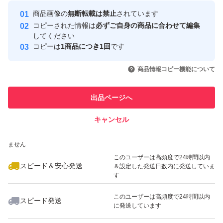
最大10%対象
Yahoo!フリマの基準をクリアした安
安心取引出品者
商品画像の
無断転載は禁止
されています
心・安全なユーザーです
コピーされた情報は
必ずご自身の商品に合わせて編集
取引実績
してください
コピーは
1商品につき1回
です
このユーザーはYahoo!フリマの取
取引実績◯+
いいね！
いいね！
3,800
円
3,100
円
4,100
円
引を完了させた実績があります
商品情報コピー機能について
このユーザーは他フリマサービス
他フリマ実績◯+
出品ページへ
での取引実績があります
キャンセル
スピード&安心発送
いいね！
いいね！
5,100
※このバッジは実績に基づく表示であり、発送を保証しているものではあり
円
4,000
円
3,100
円
ません
最大10%対象
このユーザーは高頻度で24時間以内
スピード＆安心発送
＆設定した発送日数内に発送していま
す
このユーザーは高頻度で24時間以内
スピード発送
に発送しています
いいね！
いいね！
4,100
円
3,500
円
1,950
円