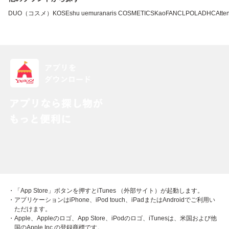
DUO（コスメ）
KOSE
shu uemura
naris COSMETICS
Kao
FANCL
POLA
DHC
Atten
・「App Store」ボタンを押すとiTunes （外部サイト）が起動します。
・アプリケーションはiPhone、iPod touch、iPadまたはAndroidでご利用い
ただけます。
・Apple、Appleのロゴ、App Store、iPodのロゴ、iTunesは、米国および他
国のApple Inc.の登録商標です。