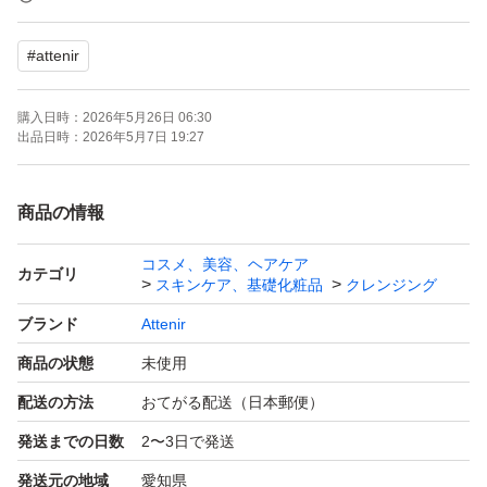
●アテニア スキンクリアクレンズオイル
#
attenir
アロマタイプ
ローズリュクス 175ml
購入日時：
2026年5月26日 06:30
出品日時：
2026年5月7日 19:27
2 本セット(各1)
商品の情報
簡易包装
コスメ、美容、ヘアケア
ゆうパケットプラスに入れて発送致します。
カテゴリ
スキンケア、基礎化粧品
クレンジング
よろしくお願いいたします。
ブランド
Attenir
商品の状態
未使用
ズレ防止で新聞、広告などの古紙を利用します。
配送の方法
おてがる配送（日本郵便）
予め、ご了承願います。
発送までの日数
2〜3日で発送
購入時からの外箱のスレ、箱つぶれは
発送元の地域
愛知県