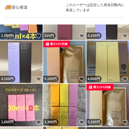
このユーザーは設定した発送日数内に
安心発送
発送しています
いいね！
いいね！
1,550
円
520
円
4,100
円
最大10%対象
いいね！
いいね！
4,100
円
5,100
円
4,000
円
最大10%対象
いいね！
いいね！
1,650
円
2,300
円
5,100
円