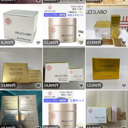
いいね！
いいね！
8,200
円
11,180
円
23,999
円
いいね！
いいね！
13,860
円
14,600
円
12,000
円