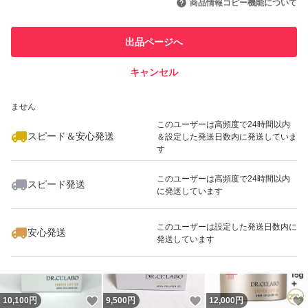
商品情報コピー機能について
このユーザーは他フリマサービス
他フリマ実績◯+
出品ページへ
での取引実績があります
キャンセル
スピード&安心発送
いいね！
いいね！
6,000
※このバッジは実績に基づく表示であり、発送を保証しているものではあり
円
17,500
円
9,699
円
ません
このユーザーは高頻度で24時間以内
スピード＆安心発送
＆設定した発送日数内に発送していま
す
このユーザーは高頻度で24時間以内
スピード発送
に発送しています
いいね！
いいね！
8,500
円
9,600
円
9,580
円
このユーザーは設定した発送日数内に
安心発送
発送しています
いいね！
いいね！
10,100
円
9,500
円
12,000
円