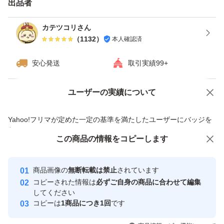
出品者
カテツコリさん
（
1132
）
本人確認済
安心発送
取引実績99+
ユーザーの実績について
価格の相談
商品への質問
商品への質問からの値下げ交渉、不適切なカテゴリ変更依頼は禁止です
Yahoo!フリマが定めた一定の基準を満たしたユーザーにバッジを
付与しています
この商品をみている人にオススメ
この商品の情報をコピーします
安心取引出品者
最大10%対象
最大10%対象
Yahoo!フリマの基準をクリアした安
安心取引出品者
商品画像の
無断転載は禁止
されています
心・安全なユーザーです
コピーされた情報は
必ずご自身の商品に合わせて編集
取引実績
してください
コピーは
1商品につき1回
です
このユーザーはYahoo!フリマの取
取引実績◯+
いいね！
いいね！
17,900
円
9,100
円
16,000
円
引を完了させた実績があります