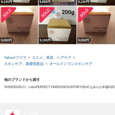
9,100
円
9,880
円
9,100
円
9,000
円
9,100
円
9,000
円
Yahoo!フリマ
コスメ、美容、ヘアケア
スキンケア、基礎化粧品
オールインワンスキンケア
他のブランドから探す
SHISEIDO
Dr.Ci：Labo
PERFECT ONE
KOSE
SUNTORY
SEAC
なめらか本舗
OZI