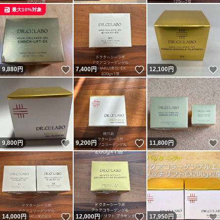
最大10%対象
いいね！
いいね！
9,880
円
7,400
円
12,100
円
いいね！
いいね！
9,800
円
9,200
円
11,800
円
いいね！
いいね！
14,000
円
12,000
円
17,950
円